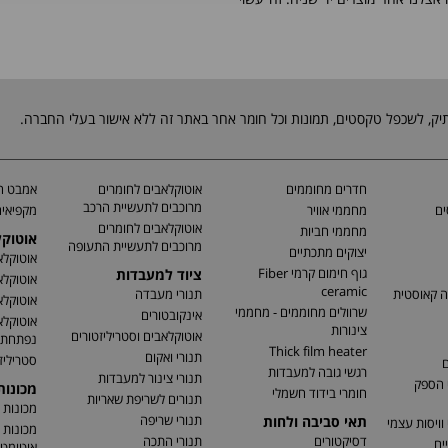
חדרים מחוממים
אוטוקלאבים לחומרים
אמבט חי
מרוכבים לתעשיית הרכב
ים
מחממי אוויר
מקפיאים
אוטוקלאבים לחומרים
מחממי חביות
אוטוק
מרוכבים לתעשיית התעופה
יצוקים מתכתיים
אוטוקלא
גוף חימום קרמי Fiber
ציוד למעבדות
אוטוקלא
ceramic
ה קאוסטית
תנורי מעבדה
אוטוקלא
שרוולים מחוממים - מחממי
אינקובטורים
אוטוקלא
צינורות
אוטוקלאבים וסטריליזטורים
נפתחת
Thick film heater
תנורי ואקום
סטריליז
ם
רגשי גובה למעבדות
תנורי צינור למעבדות
 הספק
מכונו
חומרי בידוד חשמלי
תנורים לשריפת שאריות
מכונות 
תנורי שריפה
תאי סביבה ולחות
וויסות עצמי
מכונות 
דסיקטורים
תנורי התכה
ים
אוטומטי