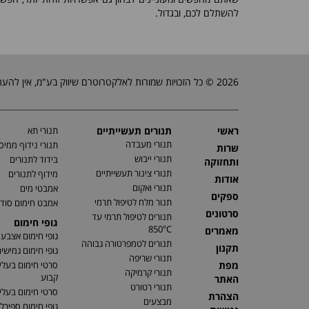
להשתלם לכם, ובגדול.
2026 © כל הזכויות שמורות לאלקטרוטרם שיווק בע"מ, אין להעתיק, לשכפל טקסטים, תמונות וכל חומר אחר באתר זה ללא אישור בעלי החברה.
ראשי
תנורים תעשייתיים
תנורי תא
תנורי מעבדה
תנורי נידוף ממיס
שרות
תנורי ייבוש
בידוד לתנורים
ותחזוקה
תנורי צינור תעשייתיים
מידוף לתנורים
אודות
תנורי ואקום
אמבטי מים
ספקים
תנור מלח לטיפול תרמי
אמבט חימום סוד
סרטונים
תנורים לטיפול תרמי עד
גופי חימום
850°C
מאמרים
גופי חימום אצבע
תנורים לטמפרטורה גבוהה
תקנון
גופי חימום גמישי
תנורי שריפה
מפת
סרטי חימום בעלי
תנורי קרמיקה
קבוע
האתר
תנורי רטורט
סרטי חימום בעלי 
הצהרת
מבצעים
גופי חימום ספירלי