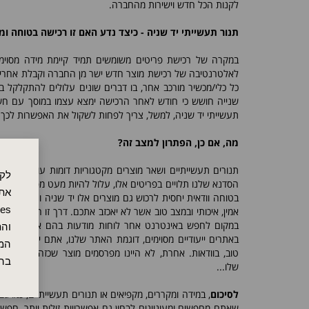
לקנות הכל חדש וישירות מהחברה.
תנור תעשייתי יד שניה - כיצד נדע האם זו רכישה בטוחה 
במקרה של רכישת פריטים משומשים תמיד קיימת מידה מסוימת
לאלטרנטיבה של רכישת מוצר חדש ישר מן החברה וקבלת אחריות מל
כל כלי/מכשיר מורכב אחר, בו דברים שונים עלולים להתקלקל בכ
שנייה חושש כי חודש לאחר הרכישה ימצא עצמו במוסך עם חשבו
תעשייתי יד שניה, למשל, צריך לפחות לשקול את האפשרות לכך ש
מה, אם כן, הפתרון למצב זה?
תנורים תעשייתיים ושאר מוצרים מקטגוריות דומות עולים לרוב
לקו
הסדנא שלנו תלויים בפריטים אלו, עלול להיות מעט מפחיד לרכוש
אתר
בטוחה וודאית יחסית לרכוש גם מוצרים אלו יד שניה ועדיין להיו
אמין, איכותי ובמצב טוב אשר לא יאכזב אתכם. דרך זו היא לרכוש 
במקום לחפש באינטרנט אחר לוחות מודעות בהם אין לכם כל 
והת
באתרים ייעודיים מסוימים, דוגמת האתר שלנו, אתם יכולים למצו
המש
טוב, בוודאות. אחרת, לא היינו מפרסמים מוצר שכזה בפלטפור
בה
שלו...
לסיכום
, במידה ומקררים, מקפיאים או תנורים תעשייתיים, כמו גם
שאתם מחפשים ומעוניינים לבחון גם אפשרויות זולות יותר, חפשו