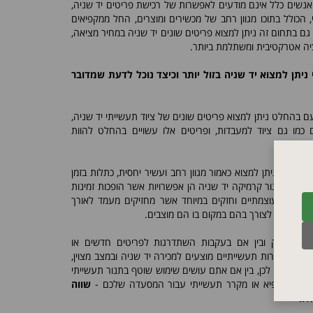
אנשים כלל אינם מודעים לאפשרות של רכישת פריטים יד שניה,
 הכולל בתוכו מגוון רחב של מכשירים ומוצרים, החל ממקפיאים
 גם בתחום זה ניתן למצוא פריטים שונים יד שניה במחיר מציאה,
יה אטרקטיבית ומשתלמת ביותר.
 ניתן למצוא יד שניה בזול יותר וכיצד נוכל לדעת שמדובר
 בהחלט ניתן למצוא פריטים שונים של ציוד תעשייתי יד שניה,
ם כמו גם ציוד למעבדות, ופריטים אלו עשויים בהחלט להוות
ר.
ד שניה ניתן למצוא כאמור מגוון רחב ועשיר יחסית, כתלות בזמן
שניה או תנור קרמיקה יד שניה הן אפשרויות אשר הופכות זמינות
ייתיים עוצמתיים וחזקים במיוחד אשר מחזיקים מעמד לאורך
הרבה מעבר לצורך בהם במקום בו הם מוצבים.
 בית עסק ובין אם בעקבות השתדרגות לפריטים חדשים או
חימום וקירות תעשייתיים מוצעים למכירה יד שניה ובמצב מצוין,
 ברכישה. לכן, בין אם אתם עושים שימוש שוטף בתנור תעשייתי
קים למקפיא או מקרר תעשייתי עבור המסעדה שלכם -
שווה
אלו.