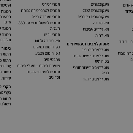
אינקובטורים
תנורי רטורט
א אדום
ושטיפה 
אינקובטורים CO2
תנורים לטמפרטורה גבוהה
בידוד
מכונות 
אינקובטורים מקוררים
תנורי מעבדה ביפה
הטענה ו
אדם
תאי סביבה
תנורים לטיפול תרמי עד 850
מעלות
מכונה ל
ם
תאי אקלים/יציבות
תנורי ייבוש
מכונה 
תאי לחות
וכלובים
תאי סביבה ולחות
 - בידוד
אוטוקלאבים תעשייתיים
גופי חימום גמישים
גימור 
אוטוקלאבים לגיפור
ם לחומצות
גופי חימום אצבע
התזת חו
אוטוקלאבים לייצור זכוכית
ם
אמבטי מים
בטיחותית
שמיכות חימום – מעילי חימום
eening)
אוטוקלאבים לייצור חומרי
תנורים לחימום שמיכות
ריסוס מ
בניה
וסדינים
יחידות ס
אוטוקלאבים למזון
בקרי 
בקרי ט
לוחות ח
משולבו