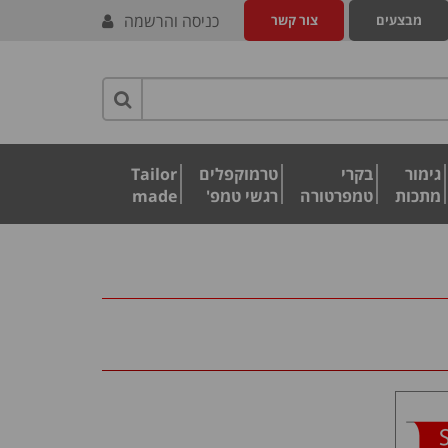
כניסה והרשמה
מבצעים
צור קשר
גימור
בקרי
טרמוקפלים
Tailor
מתכות
טמפרטורה
רגשי טמפ'
made