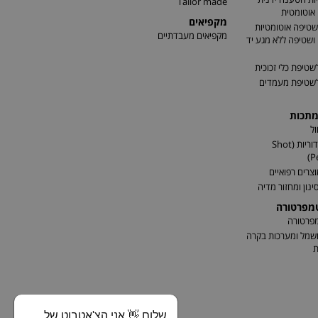
Tailor made
אוטומטית
מקפיאים
שטיפה אוטומטיות
מקפיאים מעבדתיים
שטיפה ללא מגע יד
שטיפת כלי זכוכית
לשטיפת מעמדים
מתכות
ל
התזת כדוריות (Shot
P
וצרים רפואיים
ינון ומחזור מדיה
טמפרטורה
מפרטורה
שמל ומערכות בקרה
ת
שלום 👋 אני הצ'אטבוט של