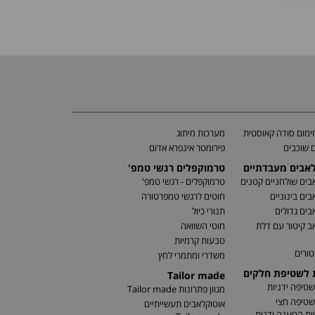
מום סודה קאוסטית
מערכות מיתוג
 שוכבים
פירומטר אינפרא אדום
לאבים מעבדתיים
טרמוקפלים רגשי טמפ'
בים שולחניים קטנים
טרמוקפלים - רגשי טמפ'
בים בינוניים
חוטים לרגשי טמפרטורה
בים גדולים
תנורי כיול
ב קיטור עם דלת
חוטי השוואה
טבעות קרמיות
טורים
משדרי ומתמרי לחץ
ת לשטיפת חלקים
Tailor made
שטיפה ידניות
מגוון פתרונות Tailor made
שטיפה חצי
אוטוקלאבים תעשייתיים
ות הטענה ידנית