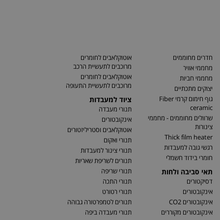
חדרים מחוממים
אוטוקלאבים לחומרים
מרוכבים לתעשיית הרכב
מחממי אוויר
אוטוקלאבים לחומרים
מחממי חביות
מרוכבים לתעשיית התעופה
יצוקים מתכתיים
גוף חימום קרמי Fiber
ציוד למעבדות
ceramic
תנורי מעבדה
שרוולים מחוממים - מחממי
אינקובטורים
צינורות
אוטוקלאבים וסטריליזטורים
Thick film heater
תנורי ואקום
רגשי גובה למעבדות
תנורי צינור למעבדות
חומרי בידוד חשמלי
תנורים לשריפת שאריות
תנורי שריפה
תאי סביבה ולחות
דסיקטורים
תנורי התכה
אינקובטורים
תנורי רטורט
אינקובטורים CO2
תנורים לטמפרטורה גבוהה
אינקובטורים מקוררים
תנורי מעבדה ביפה