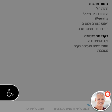
גימור מתכות
התזת חול
התזת כדוריות (Shot
Peening)
ריסוס מוצרים רפואיים
יחידות סינון ומחזור מדיה
בקרי טמפרטורה
בקרי טמפרטורה
לוחות חשמל ומערכות בקרה
משולבות
|
נבנה על ידי @ לוגייט טכנולוגיות
עיצוב על ידי: TROI