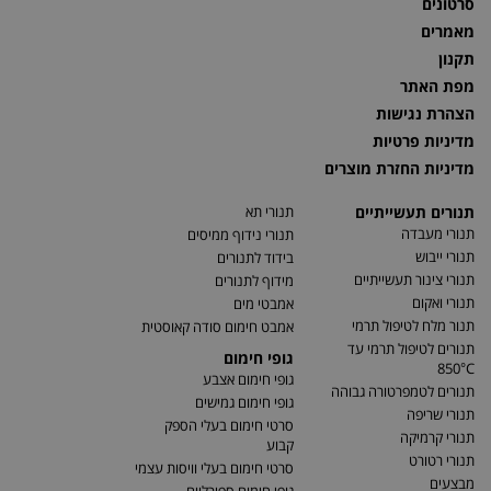
סרטונים
מאמרים
תקנון
מפת האתר
הצהרת נגישות
מדיניות פרטיות
מדיניות החזרת מוצרים
תנורים תעשייתיים
תנורי תא
תנורי מעבדה
תנורי נידוף ממיסים
תנורי ייבוש
בידוד לתנורים
תנורי צינור תעשייתיים
מידוף לתנורים
תנורי ואקום
אמבטי מים
תנור מלח לטיפול תרמי
אמבט חימום סודה קאוסטית
תנורים לטיפול תרמי עד
גופי חימום
850°C
גופי חימום אצבע
תנורים לטמפרטורה גבוהה
גופי חימום גמישים
תנורי שריפה
סרטי חימום בעלי הספק
תנורי קרמיקה
קבוע
תנורי רטורט
סרטי חימום בעלי וויסות עצמי
מבצעים