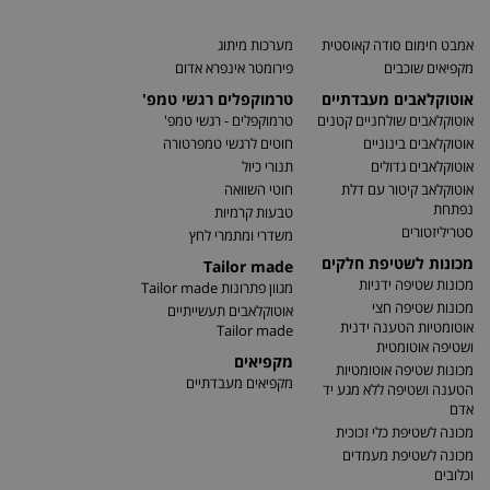
אמבט חימום סודה קאוסטית
מערכות מיתוג
מקפיאים שוכבים
פירומטר אינפרא אדום
אוטוקלאבים מעבדתיים
טרמוקפלים רגשי טמפ'
אוטוקלאבים שולחניים קטנים
טרמוקפלים - רגשי טמפ'
אוטוקלאבים בינוניים
חוטים לרגשי טמפרטורה
אוטוקלאבים גדולים
תנורי כיול
אוטוקלאב קיטור עם דלת
חוטי השוואה
נפתחת
טבעות קרמיות
סטריליזטורים
משדרי ומתמרי לחץ
מכונות לשטיפת חלקים
Tailor made
מכונות שטיפה ידניות
מגוון פתרונות Tailor made
מכונות שטיפה חצי
אוטוקלאבים תעשייתיים
אוטומטיות הטענה ידנית
Tailor made
ושטיפה אוטומטית
מקפיאים
מכונות שטיפה אוטומטיות
מקפיאים מעבדתיים
הטענה ושטיפה ללא מגע יד
אדם
מכונה לשטיפת כלי זכוכית
מכונה לשטיפת מעמדים
וכלובים