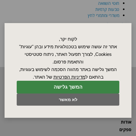
חוטי השוואה
טבעות קרמיות
משדרי ומתמרי לחץ
Tailor made
מגוון פתרונות Tailor made
אוטוקלאבים תעשייתיים Tailor made
לקוח יקר,
מקפיאים
אתר זה עושה שימוש בטכנולוגיות מידע ובהן "עוגיות"
מקפיאים מעבדתיים
Cookies, לצורך תפעול האתר, ניתוח סטטיסטי
והתאמת פרסום.
המשך גלישה באתר מהווה הסכמה לשימוש בעוגיות,
בהתאם ל
מדיניות הפרטיות
של האתר.
2026 © כל הזכויות שמורות לאלקטרוטרם שיווק בע"מ, אין להעתיק, לשכפל
טקסטים, תמונות וכל חומר אחר באתר זה ללא אישור בעלי החברה.
המשך גלישה
לא מאשר
ראשי
שרות ותחזוקה
אודות
ספקים