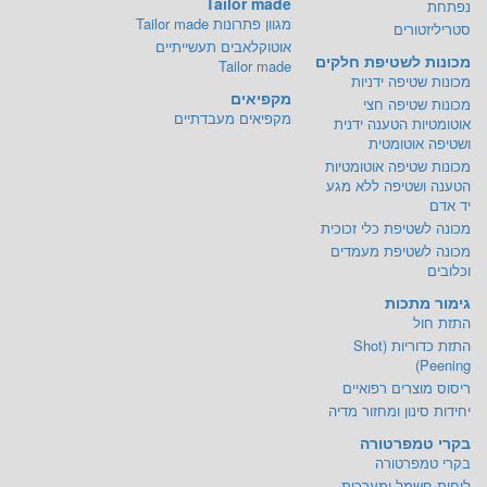
Tailor made
נפתחת
מגוון פתרונות Tailor made
סטריליזטורים
אוטוקלאבים תעשייתיים
מכונות לשטיפת חלקים
Tailor made
מכונות שטיפה ידניות
מקפיאים
מכונות שטיפה חצי
מקפיאים מעבדתיים
אוטומטיות הטענה ידנית
ושטיפה אוטומטית
מכונות שטיפה אוטומטיות
הטענה ושטיפה ללא מגע
יד אדם
מכונה לשטיפת כלי זכוכית
מכונה לשטיפת מעמדים
וכלובים
גימור מתכות
התזת חול
התזת כדוריות (Shot
Peening)
ריסוס מוצרים רפואיים
יחידות סינון ומחזור מדיה
בקרי טמפרטורה
בקרי טמפרטורה
לוחות חשמל ומערכות