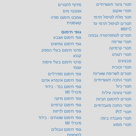
תנורי צינור תעשייתיים
מידוף לתנורים
תנורי ואקום
אמבטי מים
תנור מלח לטיפול תרמי
אמבט חימום סודה
קאוסטית
תנורים לטיפול תרמי עד
850°C
גופי חימום
תנורים לטמפרטורה גבוהה
גופי חימום אצבע
תנורי שריפה
גופי חימום גמישים
תנורי קרמיקה
סרטי חימום בעלי הספק
תנורי רטורט
קבוע
מבצעים
סרטי חימום בעלי וויסות
תנורי זכוכית
עצמי
תנורים לשריפת שאריות
גופי חימום ספירליים
תנורי התכה תעשייתיים
גופי חימום אינפרא אדום
תנורי כיול
גופי חימום בנד - בידוד
מינרלי MI
תנורי טעינה עילית
גופי חימום מיקה
תנורים לחימום חביות
גופי חימום קרמיים
תנורי התכה מעבדתיים
גופי חימום לדיזות
תנורי PIT
גופי חימום שטוחים - בידוד
תנורי מעבדה ביפה
מינרלי MI
תנורי מסוע
גופי חימום טבולים
לחומצות