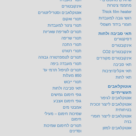
מחממי צינורות
אינקובטורים
Thick film heater
אוטוקלאבים וסטריליזטורים
רגשי גובה למעבדות
תנורי ואקום
חומרי בידוד חשמלי
תנורי צינור למעבדות
תנורים לשריפת שאריות
תאי סביבה ולחות
תנורי שריפה
דסיקטורים
תנורי התכה
אינקובטורים
תנורי רטורט
אינקובטורים CO2
תנורים לטמפרטורה גבוהה
אינקובטורים מקוררים
תנורי מעבדה ביפה
תאי סביבה
תנורים לטיפול תרמי עד
תאי אקלים/יציבות
850 מעלות
תאי לחות
תנורי ייבוש
אוטוקלאבים
תאי סביבה ולחות
תעשייתיים
גופי חימום גמישים
אוטוקלאבים לגיפור
גופי חימום אצבע
אוטוקלאבים לייצור זכוכית
אמבטי מים
בטיחותית
שמיכות חימום – מעילי
אוטוקלאבים לייצור חומרי
חימום
בניה
תנורים לחימום שמיכות
אוטוקלאבים למזון
וסדינים