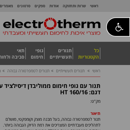
ראשי
שרות ותחזוקה
אודות
ספקים
סרטונים
מאמרים
כל
תנורים
גופי
תאי
הקטגוריות
תעשייתיים
חימום
סביבה ולחות
ראשי
תנורים תעשייתיים
תנורים לטמפרטורה גבוהה
ת
תנור עם גופי חימום ממוליבדן דיסילציד עם
דגם: HT 160/16
מק"ט:
תיאור
תנור לטמפרטורה גבוהה, בעל מבנה מוצק וקומפקטי, מושלם
לתהליכים מעבדתיים המצריכים את רמת הדיוק הגבוהה ביותר.