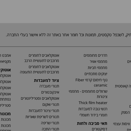
חדרים מחוממים
אוטוקלאבים לחומרים
אמבט חי
מרוכבים לתעשיית הרכב
ים
מחממי אוויר
מקפיאים
אוטוקלאבים לחומרים
מחממי חביות
אוטוק
מרוכבים לתעשיית התעופה
יצוקים מתכתיים
אוטוקלא
גוף חימום קרמי Fiber
ציוד למעבדות
אוטוקלא
ceramic
ה קאוסטית
תנורי מעבדה
אוטוקלא
שרוולים מחוממים - מחממי
אינקובטורים
אוטוקלא
צינורות
אוטוקלאבים וסטריליזטורים
נפתחת
Thick film heater
תנורי ואקום
סטריליז
ם
רגשי גובה למעבדות
תנורי צינור למעבדות
 הספק
מכונו
חומרי בידוד חשמלי
תנורים לשריפת שאריות
מכונות 
תנורי שריפה
תאי סביבה ולחות
וויסות עצמי
מכונות 
דסיקטורים
תנורי התכה
ים
אוטומטי