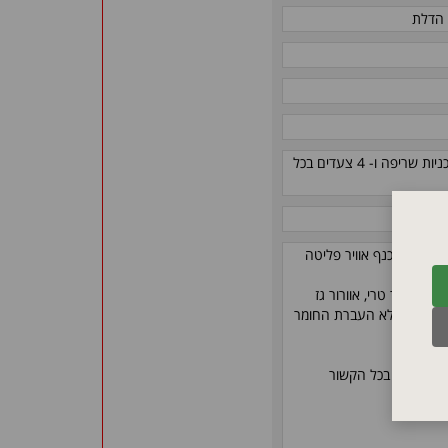
 הדלת
בקר מקורי מתקדם, דגם B500 תוצרת Nabertherm, בעל 5 תוכניות שריפה ו- 4 צעדים בכל
 תדירות וכנף אוויר פליטה
דם של אוויר טרי, אוורור גז
אחד, קרי ללא העברת החומר
ארוך יותר בכל הקשור
ם