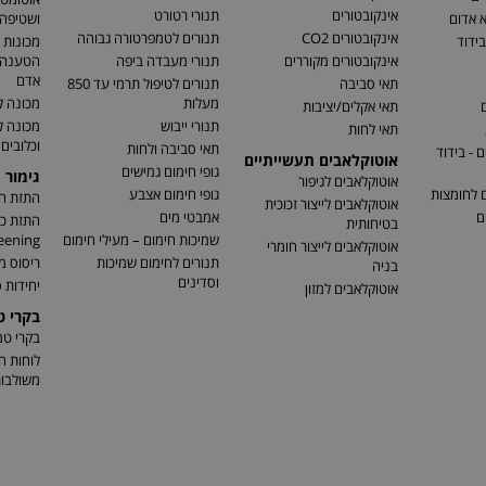
אינקובטורים
תנורי רטורט
א אדום
ושטיפה 
אינקובטורים CO2
תנורים לטמפרטורה גבוהה
בידוד
מכונות 
אינקובטורים מקוררים
תנורי מעבדה ביפה
הטענה ו
אדם
תאי סביבה
תנורים לטיפול תרמי עד 850
מעלות
מכונה ל
ם
תאי אקלים/יציבות
תנורי ייבוש
מכונה 
תאי לחות
וכלובים
תאי סביבה ולחות
 - בידוד
אוטוקלאבים תעשייתיים
גופי חימום גמישים
גימור 
אוטוקלאבים לגיפור
ם לחומצות
גופי חימום אצבע
התזת חו
אוטוקלאבים לייצור זכוכית
ם
אמבטי מים
בטיחותית
שמיכות חימום – מעילי חימום
eening)
אוטוקלאבים לייצור חומרי
תנורים לחימום שמיכות
ריסוס מ
בניה
וסדינים
יחידות ס
אוטוקלאבים למזון
בקרי 
בקרי ט
לוחות ח
משולבו