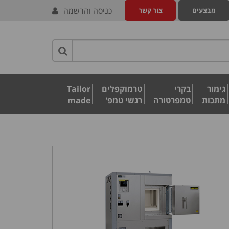
כניסה והרשמה
מבצעים
צור קשר
גימור
בקרי
טרמוקפלים
Tailor
מתכות
טמפרטורה
רגשי טמפ'
made