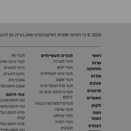
2026 © כל הזכויות שמורות לאלקטרוטרם שיווק בע"מ, אין להעתיק, לשכפל טקסטים, תמונות וכל חומר אחר באתר זה ללא אישור בעלי החברה.
ראשי
תנורים תעשייתיים
תנורי תא
תנורי מעבדה
תנורי נידוף ממיס
שרות
תנורי ייבוש
בידוד לתנורים
ותחזוקה
תנורי צינור תעשייתיים
מידוף לתנורים
אודות
תנורי ואקום
אמבטי מים
ספקים
תנור מלח לטיפול תרמי
אמבט חימום סוד
סרטונים
תנורים לטיפול תרמי עד
גופי חימום
850°C
מאמרים
גופי חימום אצבע
תנורים לטמפרטורה גבוהה
תקנון
גופי חימום גמישי
תנורי שריפה
מפת
סרטי חימום בעלי
תנורי קרמיקה
קבוע
האתר
תנורי רטורט
סרטי חימום בעלי 
הצהרת
מבצעים
גופי חימום ספירלי