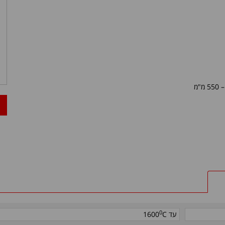
מ"מ
0
עד
C
1600