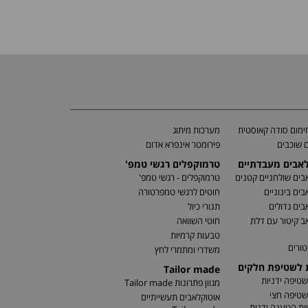
מום סודה קאוסטית
מערכות מיתוג
 שוכבים
פירומטר אינפרא אדום
לאבים מעבדתיים
טרמוקפלים רגשי טמפ'
בים שולחניים קטנים
טרמוקפלים - רגשי טמפ'
בים בינוניים
חוטים לרגשי טמפרטורה
בים גדולים
תנורי כיול
ב קיטור עם דלת
חוטי השוואה
טבעות קרמיות
טורים
משדרי ומתמרי לחץ
ת לשטיפת חלקים
Tailor made
שטיפה ידניות
מגוון פתרונות Tailor made
שטיפה חצי
אוטוקלאבים תעשייתיים
ות הטענה ידנית