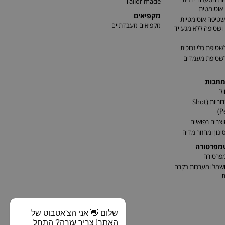
Tailor made
אוטומטית
מקפיאים
שטיפה אוטומטיות
מקפיאים מעבדתיים
שטיפה ללא מגע יד
שטיפת כלי זכוכית
לשטיפת מעמדים
מתכות
ל
התזת כדוריות (Shot
P
וצרים רפואיים
ינון ומחזור מדיה
טמפרטורה
מפרטורה
שמל ומערכות בקרה
ת
שלום 👋 אני הצ'אטבוט של
האתר! צריך עזרה? התחל