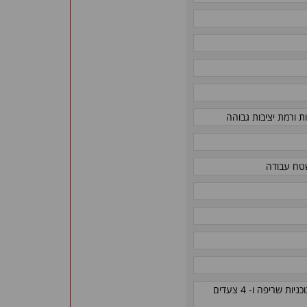
ת ורמת יציבות גבוהה
שטח עבודה
בקר מקורי מתקדם, דגם B500 תוצרת Nabertherm, בעל 5 תוכניות שריפה ו- 4 צעדים