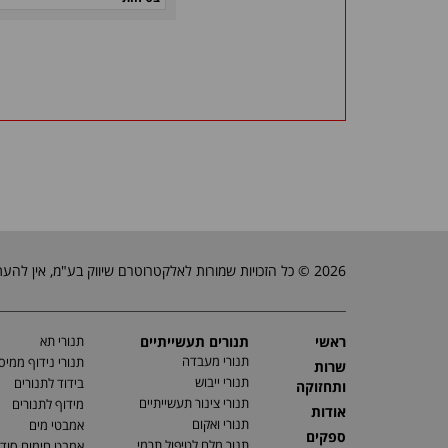
2026 © כל הזכויות שמורות לאלקטרוטרם שיווק בע"מ, אין להעתיק, לשכפל טקסטים, תמונות וכל חומר אחר באתר זה ללא אישור בעלי החברה.
ראשי
תנורים תעשייתיים
תנורי תא
תנורי מעבדה
תנורי נידוף ממיס
שרות
תנורי ייבוש
בידוד לתנורים
ותחזוקה
תנורי צינור תעשייתיים
מידוף לתנורים
אודות
תנורי ואקום
אמבטי מים
ספקים
תנור מלח לטיפול תרמי
אמבט חימום סוד