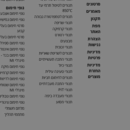
סרטונים
תנורים לטיפול תרמי עד
גופי חימום
850°C
מאמרים
גופי חימום אצבע
תנורים לטמפרטורה גבוהה
תקנון
גופי חימום גמישי
תנורי שריפה
מפת
סרטי חימום בעלי
תנורי קרמיקה
קבוע
האתר
תנורי רטורט
סרטי חימום בעלי 
הצהרת
מבצעים
גופי חימום ספירלי
נגישות
תנורי זכוכית
גופי חימום אינפר
מדיניות
תנורים לשריפת שאריות
גופי חימום בנד - 
פרטיות
תנורי התכה תעשייתיים
מינרלי MI
מדיניות
תנורי כיול
גופי חימום מיקה
החזרת
תנורי טעינה עילית
גופי חימום קרמיי
מוצרים
תנורים לחימום חביות
גופי חימום לדיזות
תנורי התכה מעבדתיים
גופי חימום שטוחים
תנורי PIT
מינרלי MI
תנורי מעבדה ביפה
גופי חימום טבולי
תנורי מסוע
גופי חימום צינוריי
מלחם חשמלי
מחממי תהליך