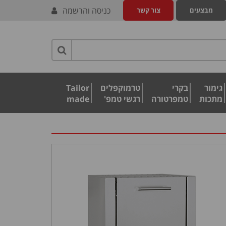
כניסה והרשמה
מבצעים
צור קשר
גימור
בקרי
טרמוקפלים
Tailor
מתכות
טמפרטורה
רגשי טמפ'
made