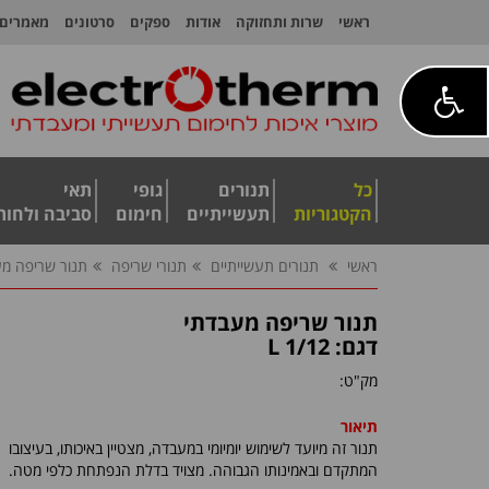
ראשי
שרות ותחזוקה
אודות
ספקים
סרטונים
מאמרים
כל
תנורים
גופי
תאי
הקטגוריות
תעשייתיים
חימום
סביבה ולחות
ראשי
תנורים תעשייתיים
תנורי שריפה
תנור שריפה מע
תנור שריפה מעבדתי
דגם: 1/12 L
מק"ט:
תיאור
תנור זה מיועד לשימוש יומיומי במעבדה, מצטיין באיכותו, בעיצובו
המתקדם ובאמינותו הגבוהה. מצויד בדלת הנפתחת כלפי מטה.