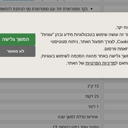
פי תקן EN 60519-2 כבקר ביטחון להגנה על התנור והמטען
חיבור גז מגן לטיהור עם גזים מגנים או גזי תגובה לא דלי
ארובה, ארובה עם מאוורר או ממיר קטליטי)
ח יקר,
מערכת אספקת גז ידנית או אוטומטית
 זה עושה שימוש בטכנולוגיות מידע ובהן "עוגיות"
המשך גלישה
Cookies, לצורך תפעול האתר, ניתוח סטטיסטי
לאביזרים נוספים
לחץ כאן
אמת פרסום.
לא מאשר
לבקרת תהליכים ותיעוד באמצעות חבילת תוכנה VCD
לניטור, תי
ך גלישה באתר מהווה הסכמה לשימוש בעוגיות,
תאם ל
מדיניות הפרטיות
של האתר.
phase 1
- למידע נוסף על מתח הספק
לחץ כאן
1.5 KW
15 ק"ג
25 דקות
1 ליטר
אחריות כוללת למשך שנה
התנור עומד בתקן בטיחות
CE