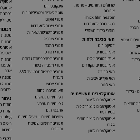
אוטוקלא
שרוולים מחוממים - מחממי
אינקובטורים
אוטוקלא
צינורות
אוטוקלאבים וסטריליזטורים
נפתחת
Thick film heater
תנורי ואקום
סטריליז
ם
רגשי גובה למעבדות
תנורי צינור למעבדות
 הספק
מכונו
חומרי בידוד חשמלי
תנורים לשריפת שאריות
מכונות 
תנורי שריפה
תאי סביבה ולחות
וויסות עצמי
מכונות 
דסיקטורים
תנורי התכה
ים
אוטומטי
אינקובטורים
תנורי רטורט
א אדום
ושטיפה 
אינקובטורים CO2
תנורים לטמפרטורה גבוהה
בידוד
מכונות 
אינקובטורים מקוררים
תנורי מעבדה ביפה
הטענה ו
אדם
תאי סביבה
תנורים לטיפול תרמי עד 850
מעלות
מכונה ל
ם
תאי אקלים/יציבות
תנורי ייבוש
מכונה 
תאי לחות
וכלובים
תאי סביבה ולחות
 - בידוד
אוטוקלאבים תעשייתיים
גופי חימום גמישים
גימור 
אוטוקלאבים לגיפור
ם לחומצות
גופי חימום אצבע
התזת חו
אוטוקלאבים לייצור זכוכית
ם
אמבטי מים
בטיחותית
שמיכות חימום – מעילי חימום
eening)
אוטוקלאבים לייצור חומרי
תנורים לחימום שמיכות
ריסוס מ
בניה
וסדינים
יחידות ס
אוטוקלאבים למזון
בקרי 