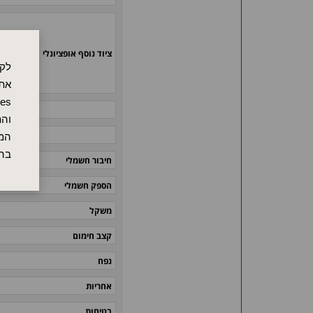
ציוד נוסף אופציונלי
לקו
אתר
והת
המש
בה
חיבור חשמלי
הספק חשמלי
משקל
קצב חימום
נפח
אחריות
בטיחות