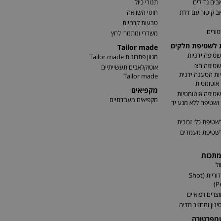
בים גדולים
תנורי כיול
ב קיטור עם דלת
חוטי השוואה
טבעות קרמיות
טורים
משדרי ומתמרי לחץ
ת לשטיפת חלקים
Tailor made
שטיפה ידניות
מגוון פתרונות Tailor made
שטיפה חצי
אוטוקלאבים תעשייתיים
ות הטענה ידנית
Tailor made
אוטומטית
מקפיאים
שטיפה אוטומטיות
מקפיאים מעבדתיים
שטיפה ללא מגע יד
שטיפת כלי זכוכית
לשטיפת מעמדים
מתכות
ל
התזת כדוריות (Shot
P
וצרים רפואיים
ינון ומחזור מדיה
טמפרטורה