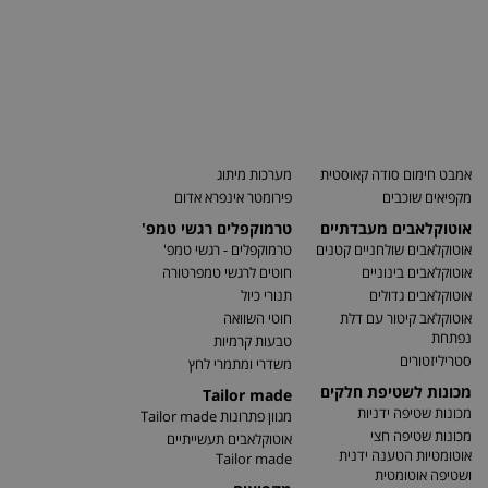
אמבט חימום סודה קאוסטית
מערכות מיתוג
מקפיאים שוכבים
פירומטר אינפרא אדום
אוטוקלאבים מעבדתיים
טרמוקפלים רגשי טמפ'
אוטוקלאבים שולחניים קטנים
טרמוקפלים - רגשי טמפ'
אוטוקלאבים בינוניים
חוטים לרגשי טמפרטורה
אוטוקלאבים גדולים
תנורי כיול
אוטוקלאב קיטור עם דלת
חוטי השוואה
נפתחת
טבעות קרמיות
סטריליזטורים
משדרי ומתמרי לחץ
מכונות לשטיפת חלקים
Tailor made
מכונות שטיפה ידניות
מגוון פתרונות Tailor made
מכונות שטיפה חצי
אוטוקלאבים תעשייתיים
אוטומטיות הטענה ידנית
Tailor made
ושטיפה אוטומטית