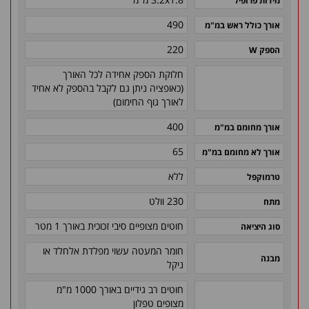
מידות פרופיל
490
אורך כולל ראש במ"מ
220
הספק W
חלוקת הספק אחידה לכל האורך
(כאופציה ניתן גם לקבל בהספק לא אחיד
לאורך גוף החימום)
400
אורך מחומם במ"מ
65
אורך לא מחומם במ"מ
ללא
טרמוקפל
230 וולט
מתח
חוטים מצופיים סיבי זכוכית באורך 1 מטר
סוג היציאה
חומר המעטה עשוי מפלדת אלחלד או
מבנה
ניקל
חוטים רב גידיים באורך 1000 מ"מ
מצופים טפלון