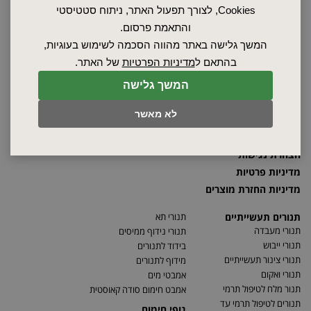
Cookies, לצורך תפעול האתר, ניתוח סטטיסטי
ראשי
והתאמת פרסום.
שרות ותחזוקה
המשך גלישה באתר מהווה הסכמה לשימוש בעוגיות,
אודות
בהתאם ל
מדיניות הפרטיות
של האתר.
ספקים
סרטונים
המשך גלישה
מאמרים
לא מאשר
תקנון
מפת האתר
הצהרת נגישות
מדיניות פרטיות
מדיניות החזרת מוצרים
תנורים תעשייתיים
תנורי תא
תנורי מעבדה
תנורי נידוף ממיסים
תנורי ייבוש
בידוד לתנורים
תנורי צינור תעשייתיים
מידוף לתנורים
תנורי ואקום
אמבטי מים
תנור מלח לטיפול תרמי
אמבט חימום סודה קאוסטית
תנורים לטיפול תרמי עד
גופי חימום