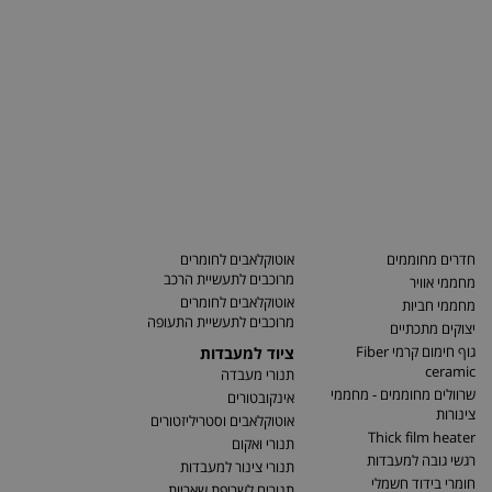
חדרים מחוממים
אוטוקלאבים לחומרים
מרוכבים לתעשיית הרכב
מחממי אוויר
אוטוקלאבים לחומרים
מחממי חביות
מרוכבים לתעשיית התעופה
יצוקים מתכתיים
גוף חימום קרמי Fiber
ציוד למעבדות
ceramic
תנורי מעבדה
שרוולים מחוממים - מחממי
אינקובטורים
צינורות
אוטוקלאבים וסטריליזטורים
Thick film heater
תנורי ואקום
רגשי גובה למעבדות
תנורי צינור למעבדות
חומרי בידוד חשמלי
תנורים לשריפת שאריות