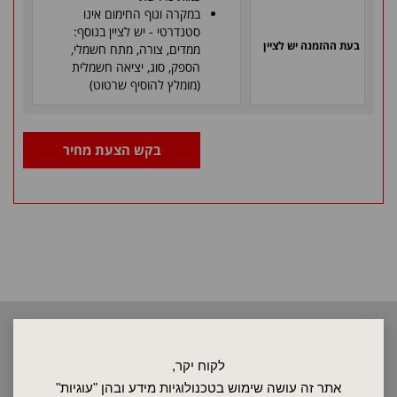
במקרה וגוף החימום אינו
סטנדרטי - יש לציין בנוסף:
בעת ההזמנה יש לציין
ממדים, צורה, מתח חשמלי,
הספק, סוג, יציאה חשמלית
(מומלץ להוסיף שרטוט)
בקש הצעת מחיר
2026 © כל הזכויות שמורות לאלקטרוטרם שיווק בע"מ, אין להעתיק, לשכפל
טקסטים, תמונות וכל חומר אחר באתר זה ללא אישור בעלי החברה.
לקוח יקר,
אתר זה עושה שימוש בטכנולוגיות מידע ובהן "עוגיות"