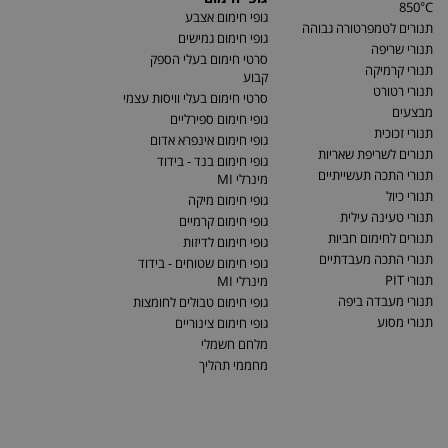
850°C
גופי חימום אצבע
תנורים לטמפרטורה גבוהה
גופי חימום גמישים
תנורי שריפה
סרטי חימום בעלי הספק
תנורי קרמיקה
קבוע
תנורי רטורט
סרטי חימום בעלי וויסות עצמי
מבצעים
גופי חימום ספירליים
תנורי זכוכית
גופי חימום אינפרא אדום
תנורים לשריפת שאריות
גופי חימום בנד - בידוד
תנורי התכה תעשייתיים
מינרלי MI
תנורי כיול
גופי חימום מיקה
תנורי טעינה עילית
גופי חימום קרמיים
תנורים לחימום חביות
גופי חימום לדיזות
תנורי התכה מעבדתיים
גופי חימום שטוחים - בידוד
תנורי PIT
מינרלי MI
תנורי מעבדה ביפה
גופי חימום טבולים לחומצות
תנורי מסוע
גופי חימום צינוריים
מלחם חשמלי
מחממי תהליך