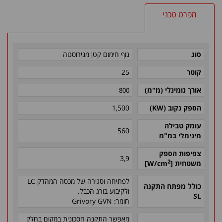
מפרט טכני
סוג
גוף חימום קטן מנירוסטה
קוטר
25
אורך נומינלי (מ"מ)
800
הספק נקוב (
KW
)
1,500
עומק טבילה
560
מינימלי במ"מ
צפיפות הספק
3,9
2
משטחית
[
W/cm
]
לפתיחה וסגירה של מכסה המהדק
LC
כולל מפתח התקנה
ולקיבוע בורג הכבל.
SL
חומר:
Grivory GVN
מאפשר התקנה חסכונית במקום בחלק