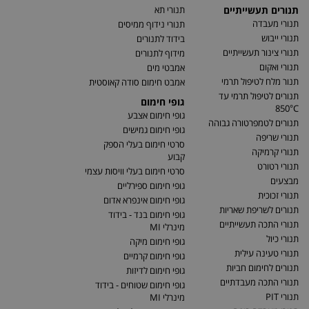
תנורים תעשייתיים
תנורי תא
תנורי מעבדה
תנורי נידוף ממיסים
תנורי ייבוש
בידוד לתנורים
תנורי צינור תעשייתיים
מידוף לתנורים
תנורי ואקום
אמבטי מים
תנור מלח לטיפול תרמי
אמבט חימום סודה קאוסטית
תנורים לטיפול תרמי עד
גופי חימום
850°C
גופי חימום אצבע
תנורים לטמפרטורה גבוהה
גופי חימום גמישים
תנורי שריפה
סרטי חימום בעלי הספק
תנורי קרמיקה
קבוע
תנורי רטורט
סרטי חימום בעלי וויסות עצמי
מבצעים
גופי חימום ספירליים
תנורי זכוכית
גופי חימום אינפרא אדום
תנורים לשריפת שאריות
גופי חימום בנד - בידוד
תנורי התכה תעשייתיים
מינרלי MI
תנורי כיול
גופי חימום מיקה
תנורי טעינה עילית
גופי חימום קרמיים
תנורים לחימום חביות
גופי חימום לדיזות
תנורי התכה מעבדתיים
גופי חימום שטוחים - בידוד
תנורי PIT
מינרלי MI