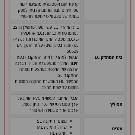
קרינת חום אופטימלית מהצינור לנוזל.
גופי חימום עבור מחמם זה ניתן לספק
במתח של 230 וולט לחיבור חד-פאזי
בית המהדק
LC
עשוי מפוליפרופילן מיוצב
לטמפרטורות גבוהות (
LC
) או
PVDF
(
LC/L
). מעטה המגן הוא בדרוג הגנה
IP
65
(עמיד בסילון מים) על פי התקן
EN
.
60529
בית המהדק
LC
הגישה למהדק (לאחר ההתקנה) בעת
חיבור המוליך מתאפשרת על ידי הברגה
החוצה של המכסה באמצעות מפתח
ההתקנה
SL
.
התמיכה
HL
מאפשרת התקנה חסכונית
במקום על שפת המיכל.
הכבל המחבר העשוי מ
PVC
הוא בעל
המוליך
אורך סטנדרטי של 1.6. ניתן לספק
אורכים אחרים במידה ויש צורך
מפתח התקנה
SL
שרוול התקנה
ML
עזרים
תמיכה
HL