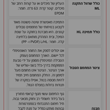
כולל שרוול התקנה
העליון של מיכלים או על קורות רוחב של
ML
מיכלים. קוטר קדח: 63 מ"מ. חומר:
EPDM
התמיכה מאפשרת שיטה פשוטה מאוד
לקיבוע בטיחותי של מחממים טבולים
כולל תמיכה
HL
קטנים. היא מוברגת בחוזקה על שפת
המיכל, ובית המהדק מותאם בלחיצה
קלה. חומר:
L/HL
(
PVDF
ו-
PP
)
אנו יכולים לספק את החומר האופטימלי
לכל יישום. האורך המחומם (עומק
הטבילה המינימלי) מסומן על ידי טבעת
הממוקמת בדרך-כלל בשני-שליש של
צינור המחמם הטבול
אורך הצינור. הצינור אינו מחומם מעל
לסימון זה. החלק המחומם חייב תמיד
להיות מכוסה בנוזל, אפילו במקרה של
תנודות גדולות במפלס הנוזל.
גוף החימום עשוי מגוף קראמי מחורץ
בעל בידוד חשמלי רב וחוזק מכאני גבוה.
תיל חימום התנגדותי בטמפרטורות
מבנה
גבוהות מותקן כסליל על מנת לקבל