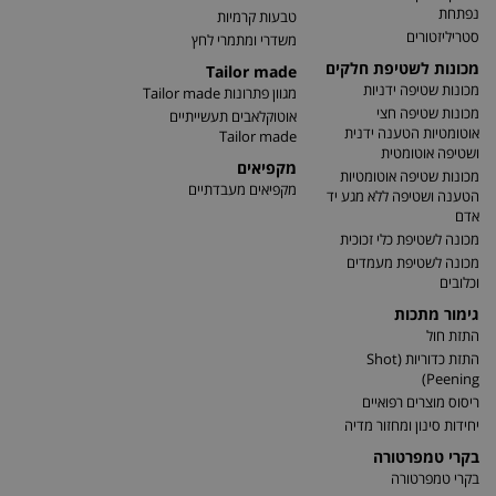
נפתחת
טבעות קרמיות
סטריליזטורים
משדרי ומתמרי לחץ
מכונות לשטיפת חלקים
Tailor made
מכונות שטיפה ידניות
מגוון פתרונות Tailor made
מכונות שטיפה חצי
אוטוקלאבים תעשייתיים
אוטומטיות הטענה ידנית
Tailor made
ושטיפה אוטומטית
מקפיאים
מכונות שטיפה אוטומטיות
מקפיאים מעבדתיים
הטענה ושטיפה ללא מגע יד
אדם
מכונה לשטיפת כלי זכוכית
מכונה לשטיפת מעמדים
וכלובים
גימור מתכות
התזת חול
התזת כדוריות (Shot
Peening)
ריסוס מוצרים רפואיים
יחידות סינון ומחזור מדיה
בקרי טמפרטורה
בקרי טמפרטורה