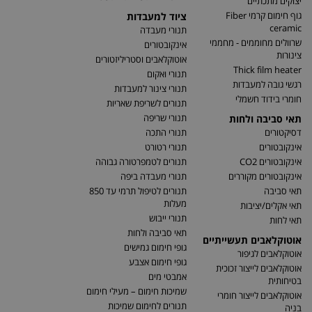
יצוקים מתכתיים
גוף חימום קרמי Fiber
ציוד למעבדות
ceramic
תנורי מעבדה
שרוולים מחוממים - מחממי
אינקובטורים
צינורות
אוטוקלאבים וסטריליזטורים
Thick film heater
תנורי ואקום
רגשי גובה למעבדות
תנורי צינור למעבדות
חומרי בידוד חשמלי
תנורים לשריפת שאריות
תנורי שריפה
תאי סביבה ולחות
דסיקטורים
תנורי התכה
אינקובטורים
תנורי רטורט
אינקובטורים CO2
תנורים לטמפרטורה גבוהה
אינקובטורים מקוררים
תנורי מעבדה ביפה
תאי סביבה
תנורים לטיפול תרמי עד 850
מעלות
תאי אקלים/יציבות
תנורי ייבוש
תאי לחות
תאי סביבה ולחות
אוטוקלאבים תעשייתיים
גופי חימום גמישים
אוטוקלאבים לגיפור
גופי חימום אצבע
אוטוקלאבים לייצור זכוכית
אמבטי מים
בטיחותית
שמיכות חימום – מעילי חימום
אוטוקלאבים לייצור חומרי
תנורים לחימום שמיכות
בניה