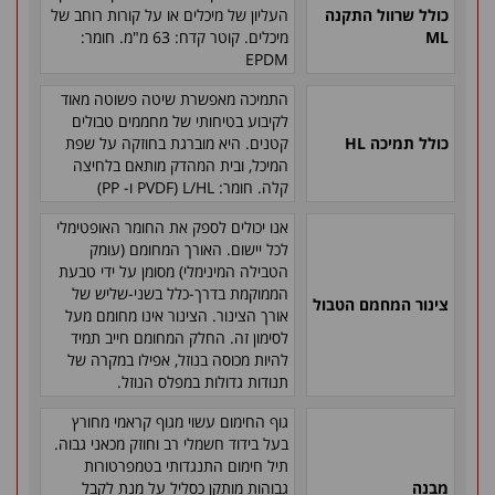
כולל שרוול התקנה
העליון של מיכלים או על קורות רוחב של
ML
מיכלים. קוטר קדח: 63 מ"מ. חומר:
EPDM
התמיכה מאפשרת שיטה פשוטה מאוד
לקיבוע בטיחותי של מחממים טבולים
כולל תמיכה
HL
קטנים. היא מוברגת בחוזקה על שפת
המיכל, ובית המהדק מותאם בלחיצה
קלה. חומר:
L/HL
(
PVDF
ו-
PP
)
אנו יכולים לספק את החומר האופטימלי
לכל יישום. האורך המחומם (עומק
הטבילה המינימלי) מסומן על ידי טבעת
הממוקמת בדרך-כלל בשני-שליש של
צינור המחמם הטבול
אורך הצינור. הצינור אינו מחומם מעל
לסימון זה. החלק המחומם חייב תמיד
להיות מכוסה בנוזל, אפילו במקרה של
תנודות גדולות במפלס הנוזל.
גוף החימום עשוי מגוף קראמי מחורץ
בעל בידוד חשמלי רב וחוזק מכאני גבוה.
תיל חימום התנגדותי בטמפרטורות
מבנה
גבוהות מותקן כסליל על מנת לקבל