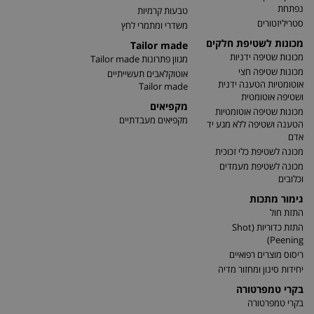
נפתחת
טבעות קרמיות
סטריליזטורים
משדרי ומתמרי לחץ
מכונות לשטיפת חלקים
Tailor made
מכונות שטיפה ידניות
מגוון פתרונות Tailor made
מכונות שטיפה חצי
אוטוקלאבים תעשייתיים
אוטומטיות הטענה ידנית
Tailor made
ושטיפה אוטומטית
מקפיאים
מכונות שטיפה אוטומטיות
מקפיאים מעבדתיים
הטענה ושטיפה ללא מגע יד
אדם
מכונה לשטיפת כלי זכוכית
מכונה לשטיפת מעמדים
וכלובים
גימור מתכות
התזת חול
התזת כדוריות (Shot
Peening)
ריסוס מוצרים רפואיים
יחידות סינון ומחזור מדיה
בקרי טמפרטורה
בקרי טמפרטורה