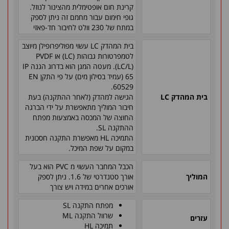
קרינת חום אופטימלית מהצינור לנוזל.
גופי חימום עבור מחמם זה ניתן לספק
במתח של 230 וולט לחיבור חד-פאזי
בית המהדק
LC
עשוי מפוליפרופילן מיוצב
לטמפרטורות גבוהות (
LC
) או
PVDF
(
LC/L
). מעטה המגן הוא בדרוג הגנה
IP
65
(עמיד בסילון מים) על פי התקן
EN
.
60529
בית המהדק
LC
הגישה למהדק (לאחר ההתקנה) בעת
חיבור המוליך מתאפשרת על ידי הברגה
החוצה של המכסה באמצעות מפתח
ההתקנה
SL
.
התמיכה
HL
מאפשרת התקנה חסכונית
במקום על שפת המיכל.
הכבל המחבר העשוי מ
PVC
הוא בעל
המוליך
אורך סטנדרטי של 1.6. ניתן לספק
אורכים אחרים במידה ויש צורך
מפתח התקנה
SL
שרוול התקנה
ML
עזרים
תמיכה
HL