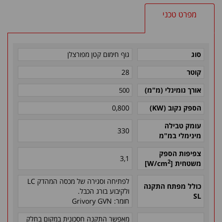
מפרט טכני
סוג
גוף חימום קטן מפורצלן
קוטר
28
אורך נומינלי (מ"מ)
500
הספק נקוב (
KW
)
0,800
עומק טבילה
330
מינימלי במ"מ
צפיפות הספק
3,1
2
משטחית
[
W/cm
]
לפתיחה וסגירה של מכסה המהדק
LC
כולל מפתח התקנה
ולקיבוע בורג הכבל.
SL
חומר:
Grivory GVN
מאפשר התקנה חסכונית במקום בחלק