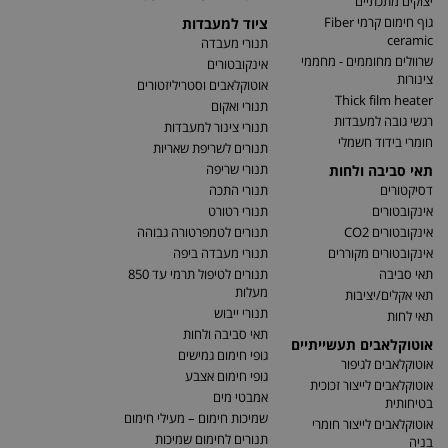
יצוקים מתכתיים
גוף חימום קרמי Fiber
ציוד למעבדות
ceramic
תנורי מעבדה
שרוולים מחוממים - מחממי
אינקובטורים
צינורות
אוטוקלאבים וסטריליזטורים
Thick film heater
תנורי ואקום
רגשי גובה למעבדות
תנורי צינור למעבדות
חומרי בידוד חשמלי
תנורים לשריפת שאריות
תנורי שריפה
תאי סביבה ולחות
דסיקטורים
תנורי התכה
אינקובטורים
תנורי רטורט
אינקובטורים CO2
תנורים לטמפרטורה גבוהה
אינקובטורים מקוררים
תנורי מעבדה ביפה
תאי סביבה
תנורים לטיפול תרמי עד 850
מעלות
תאי אקלים/יציבות
תנורי ייבוש
תאי לחות
תאי סביבה ולחות
אוטוקלאבים תעשייתיים
גופי חימום גמישים
אוטוקלאבים לגיפור
גופי חימום אצבע
אוטוקלאבים לייצור זכוכית
אמבטי מים
בטיחותית
שמיכות חימום – מעילי חימום
אוטוקלאבים לייצור חומרי
תנורים לחימום שמיכות
בניה