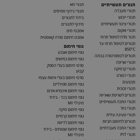
תנורים תעשייתיים
תנורי תא
תנורי מעבדה
תנורי נידוף ממיסים
תנורי ייבוש
בידוד לתנורים
תנורי צינור תעשייתיים
מידוף לתנורים
תנורי ואקום
אמבטי מים
תנור מלח לטיפול תרמי
אמבט חימום סודה קאוסטית
תנורים לטיפול תרמי עד
גופי חימום
850°C
גופי חימום אצבע
תנורים לטמפרטורה גבוהה
גופי חימום גמישים
תנורי שריפה
סרטי חימום בעלי הספק
תנורי קרמיקה
קבוע
תנורי רטורט
סרטי חימום בעלי וויסות עצמי
מבצעים
גופי חימום ספירליים
תנורי זכוכית
גופי חימום אינפרא אדום
תנורים לשריפת שאריות
גופי חימום בנד - בידוד
תנורי התכה תעשייתיים
מינרלי MI
תנורי כיול
גופי חימום מיקה
תנורי טעינה עילית
גופי חימום קרמיים
תנורים לחימום חביות
גופי חימום לדיזות
תנורי התכה מעבדתיים
גופי חימום שטוחים - בידוד
תנורי PIT
מינרלי MI