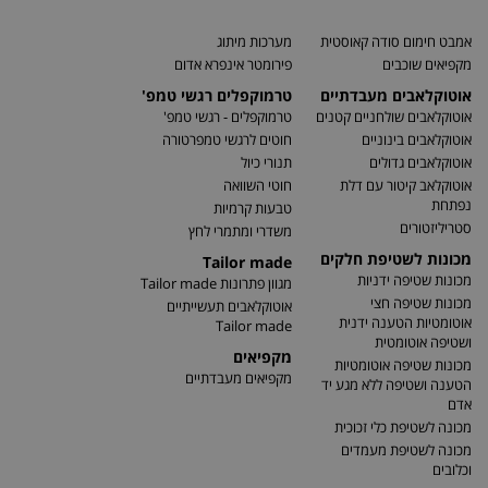
אמבט חימום סודה קאוסטית
מערכות מיתוג
מקפיאים שוכבים
פירומטר אינפרא אדום
אוטוקלאבים מעבדתיים
טרמוקפלים רגשי טמפ'
אוטוקלאבים שולחניים קטנים
טרמוקפלים - רגשי טמפ'
אוטוקלאבים בינוניים
חוטים לרגשי טמפרטורה
אוטוקלאבים גדולים
תנורי כיול
אוטוקלאב קיטור עם דלת
חוטי השוואה
נפתחת
טבעות קרמיות
סטריליזטורים
משדרי ומתמרי לחץ
מכונות לשטיפת חלקים
Tailor made
מכונות שטיפה ידניות
מגוון פתרונות Tailor made
מכונות שטיפה חצי
אוטוקלאבים תעשייתיים
אוטומטיות הטענה ידנית
Tailor made
ושטיפה אוטומטית
מקפיאים
מכונות שטיפה אוטומטיות
מקפיאים מעבדתיים
הטענה ושטיפה ללא מגע יד
אדם
מכונה לשטיפת כלי זכוכית
מכונה לשטיפת מעמדים
וכלובים