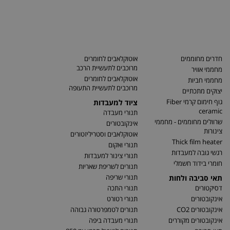
חדרים מחוממים
אוטוקלאבים לחומרים
מרוכבים לתעשיית הרכב
מחממי אוויר
אוטוקלאבים לחומרים
מחממי חביות
מרוכבים לתעשיית התעופה
יצוקים מתכתיים
גוף חימום קרמי Fiber
ציוד למעבדות
ceramic
תנורי מעבדה
שרוולים מחוממים - מחממי
אינקובטורים
צינורות
אוטוקלאבים וסטריליזטורים
Thick film heater
תנורי ואקום
רגשי גובה למעבדות
תנורי צינור למעבדות
חומרי בידוד חשמלי
תנורים לשריפת שאריות
תנורי שריפה
תאי סביבה ולחות
דסיקטורים
תנורי התכה
אינקובטורים
תנורי רטורט
אינקובטורים CO2
תנורים לטמפרטורה גבוהה
אינקובטורים מקוררים
תנורי מעבדה ביפה