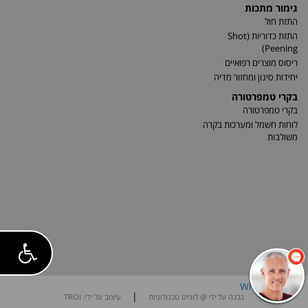
גימור מתכות
התזת חול
התזת כדוריות (Shot
Peening)
ריסוס מוצרים רפואיים
יחידות סינון ומחזור מדיה
בקרי טמפרטורה
בקרי טמפרטורה
לוחות חשמל ומערכות בקרה
משולבות
|
נבנה על ידי @ לוגייט טכנולוגיות
עיצוב על ידי: TROI