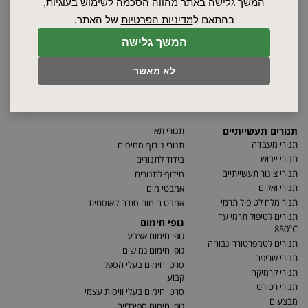
סרטונים
המשך גלישה באתר מהווה הסכמה לשימוש בעוגיות,
מאמרים
בהתאם ל
מדיניות הפרטיות
של האתר.
תקנון
המשך גלישה
מפת האתר
הצהרת נגישות
לא מאשר
מדיניות פרטיות
מדיניות החזרת מוצרים
תנורים תעשייתיים
תנורי תא
תנורי מעבדה
תנורי נידוף ממיסים
תנורי ייבוש
בידוד לתנורים
תנורי צינור תעשייתיים
מידוף לתנורים
תנורי ואקום
אמבטי מים
תנור מלח לטיפול תרמי
אמבט חימום סודה קאוסטית
תנורים לטיפול תרמי עד
גופי חימום
850°C
גופי חימום אצבע
תנורים לטמפרטורה גבוהה
גופי חימום גמישים
תנורי שריפה
סרטי חימום בעלי הספק
תנורי קרמיקה
קבוע
תנורי רטורט
סרטי חימום בעלי וויסות עצמי
מבצעים
גופי חימום ספירליים