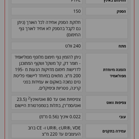
החימום באינץ'
150
הספק
חלוקת הספק אחידה לכל האורך (ניתן
גם לקבל בהספק לא אחיד לאורך גוף
החימום)
240 וולט
מתח
ניתן להזמין גוף חימום מלופף מפוליאמיד
- חומר דק, קל משקל ושקוף המתוכנן
לדרישות חימום מדויקות הנעות מ 195-
הזמנה מיוחדת
200 מ"צ. מתאים במיוחד ליישומי פליטת
מפולאמיד
גזים נמוכה בואקום או עמידות בפני
קרינה, פטריות וכימיקלים.
'2
צפיפויות ואט עד 80 ואט/אינץ
(23.5
צפיפות וואט
ואט/סמ"ר), בתלות בטמפרטורת היישום
0.022 אינץ' (0.56 מ"מ)
עובי
UR®, cUR®, VDE ו- CE ברוב
עמידה בתקנים
העיצובים עד 220 מ"צ