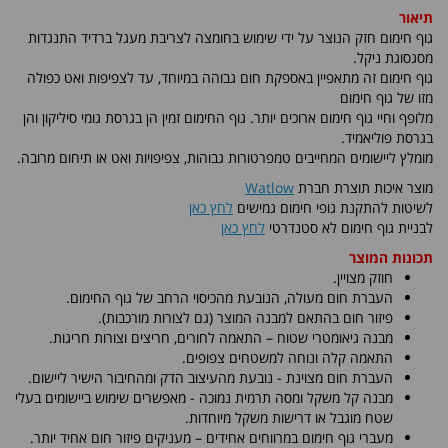
תיאור
גוף חימום חזק הנוצר על ידי שימוש בחומצה לצריבת מעגל ברדיד התנגדות
מסגסוגת ניקל.
גוף חימום זה מתאפיין באספקת חום גבוהה במיוחד, עד לצפיפות ואט כפולה
מזו של גוף חימום
מלופף וחיי גוף חימום ארוכים יותר. גוף החימום זמין הן בגרסת גומי סיליקון והן
בגרסת פוליאמיד.
מומלץ ליישומים המחייבים טמפרטורות גבוהות, צפיפויות ואט או תיחום מרובה.
מוצר איכות תוצרת חברת
Watlow
לשיטות להתקנת גופי חימום גמישים
לחץ כאן
לבניית גוף חימום לא סטנדרטי
לחץ כאן
תכונות המוצר
חוזק מצויין.
העברת חום מעולה, הנובעת מהכיסוי הרחב של גוף החימום.
פיזור חום בהתאם למבנה המוצר (גם לצורות מורכבות).
מבנה גיאומטרי שטוח – התאמה לחורים, חריצים וצורות חריגות.
התאמה קלה ונוחה למשטחים צפופים.
העברת חום מצוינת - נובעת מהעיצוב הדק ומהחיבור הישיר ליישום.
מבנה קל משקל ומסה תרמית נמוכה - מאפשרים שימוש ביישומים בעלי
שטח מוגבל או דרישות משקל מיוחדות.
מעברי גוף חימום במרווחים אחידים – מעניקים פיזור חום אחיד יותר.