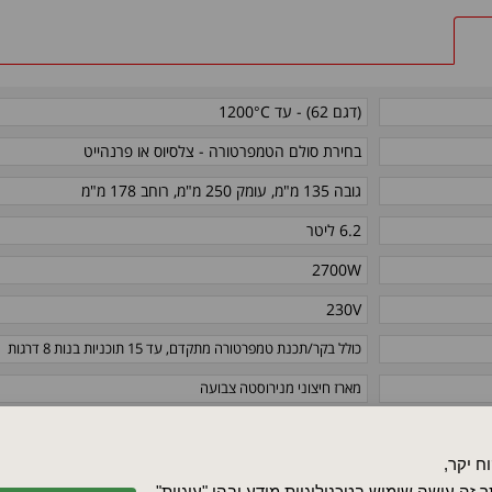
(דגם 62) - עד 1200°C
בחירת סולם הטמפרטורה - צלסיוס או פרנהייט
גובה 135 מ"מ, עומק 250 מ"מ, רוחב 178 מ"מ
6.2 ליטר
2700W
230V
כולל בקר/תכנת טמפרטורה מתקדם, עד 15 תוכניות בנות 8 דרגות​
מארז חיצוני מנירוסטה צבועה​
תוכנית מיוחדת לחימום מהיר
שליטה בקצב החימום והקירור
ח יקר,
חזרה לתוכנית הפועלת גם לאחר הפסקת חשמל
 זה עושה שימוש בטכנולוגיות מידע ובהן "עוגיות"