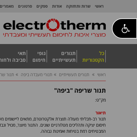
ראשי
שרות ותחזוקה
אודות
ספקים
סרטונים
מאמרים
כל
תנורים
גופי
תאי
הקטגוריות
תעשייתיים
חימום
סביבה ולחות
ראשי
תנורים תעשייתיים
תנורי מעבדה ביפה
תנור שרי
תנור שריפה "ביפה"
מק"ט:
תיאור
תנור רב-תכליתי מעולה תוצרת אלקטרוטרם, מתאים ליישומים מעב
חיסום יציקה ותהליכים מטלורגיים שונים. התנור מיוצר, מכויל ונ
המבטיחים רמת בטיחות ואמינות גבוהה.