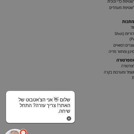
שטיפת כלי זכוכית
לשטיפת מעמדים
מתכות
ל
התזת כדוריות (Shot
P
וצרים רפואיים
ינון ומחזור מדיה
טמפרטורה
מפרטורה
שמל ומערכות בקרה
ת
שלום 👋 אני הצ'אטבוט של
האתר! צריך עזרה? התחל
שיחה.