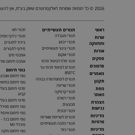
2026 © כל הזכויות שמורות לאלקטרוטרם שיווק בע"מ, אין להעתיק, לשכפל טקסטים, תמונות וכל חומר אחר באתר זה ללא אישור בעלי החברה.
ראשי
תנורים תעשייתיים
תנורי תא
תנורי מעבדה
תנורי נידוף ממיס
שרות
תנורי ייבוש
בידוד לתנורים
ותחזוקה
תנורי צינור תעשייתיים
מידוף לתנורים
אודות
תנורי ואקום
אמבטי מים
ספקים
תנור מלח לטיפול תרמי
אמבט חימום סוד
סרטונים
תנורים לטיפול תרמי עד
גופי חימום
850°C
מאמרים
גופי חימום אצבע
תנורים לטמפרטורה גבוהה
תקנון
גופי חימום גמישי
תנורי שריפה
מפת
סרטי חימום בעלי
תנורי קרמיקה
קבוע
האתר
תנורי רטורט
סרטי חימום בעלי 
הצהרת
מבצעים
גופי חימום ספירלי
נגישות
תנורי זכוכית
גופי חימום אינפר
מדיניות
תנורים לשריפת שאריות
גופי חימום בנד - 
פרטיות
תנורי התכה תעשייתיים
מינרלי MI
מדיניות
תנורי כיול
גופי חימום מיקה