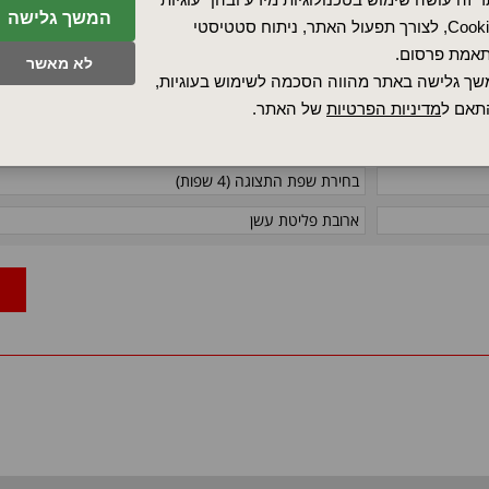
המשך גלישה
Cookies, לצורך תפעול האתר, ניתוח סטטיסטי
תצוגה ברורה של אותיות וספרות
אמת פרסום.
תצוגת מצב התוכנית
לא מאשר
תצוגה "חכמה" של זמן ומועד סיום התוכנית
ך גלישה באתר מהווה הסכמה לשימוש בעוגיות,
תאם ל
מדיניות הפרטיות
של האתר.
אבטחה כפולה לטמפרטורת יתר: הן בחומרה (מיתוג) והן
בתוכנה (בקרה) - למניעת הגעה לטמפ' המרבית המותרת
בחירת שפת התצוגה (4 שפות)
ארובת פליטת עשן