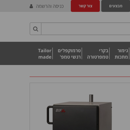
כניסה והרשמה
מבצעים
צור קשר
גימור
בקרי
טרמוקפלים
Tailor
מתכות
טמפרטורה
רגשי טמפ'
made