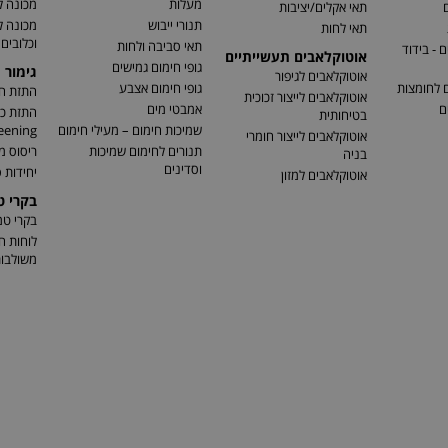
מעלות
מכונה ל
ם
תאי אקלים/יציבות
תנורי ייבוש
מכונה 
תאי לחות
וכלובים
תאי סביבה ולחות
 - בידוד
אוטוקלאבים תעשייתיים
גופי חימום גמישים
גימור 
אוטוקלאבים לגיפור
ם לחומצות
גופי חימום אצבע
התזת חו
אוטוקלאבים לייצור זכוכית
ם
אמבטי מים
בטיחותית
שמיכות חימום – מעילי חימום
eening)
אוטוקלאבים לייצור חומרי
תנורים לחימום שמיכות
ריסוס מ
בניה
וסדינים
יחידות ס
אוטוקלאבים למזון
בקרי 
בקרי ט
לוחות ח
משולבו