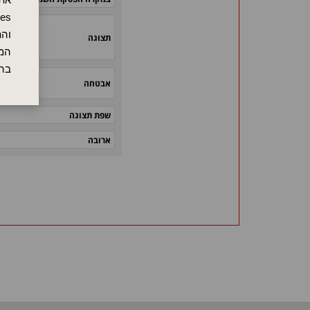
והת
תצוגה
המש
בה
אבטחה
שפת תצוגה
ארובה