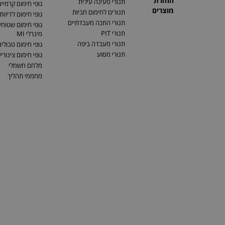
החזרת
תנורי טעינה עילית
גופי חימום קרמיי
מוצרים
תנורים לחימום חביות
גופי חימום לדיזות
תנורי התכה מעבדתיים
גופי חימום שטוחים
תנורי PIT
מינרלי MI
תנורי מעבדה ביפה
גופי חימום טבולי
תנורי מסוע
גופי חימום צינוריי
מלחם חשמלי
מחממי תהליך