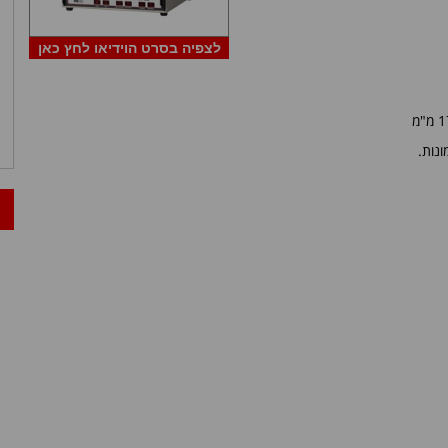
לצפיה בסרט הוידיאו לחץ כאן
נות.