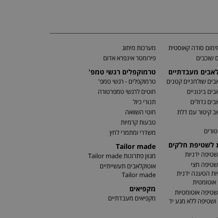
מום סודה קאוסטית
מערכות מיתוג
 שוכבים
פירומטר אינפרא אדום
לאבים מעבדתיים
טרמוקפלים רגשי טמפ'
בים שולחניים קטנים
טרמוקפלים - רגשי טמפ'
בים בינוניים
חוטים לרגשי טמפרטורה
בים גדולים
תנורי כיול
ב קיטור עם דלת
חוטי השוואה
טבעות קרמיות
טורים
משדרי ומתמרי לחץ
ת לשטיפת חלקים
Tailor made
שטיפה ידניות
מגוון פתרונות Tailor made
שטיפה חצי
אוטוקלאבים תעשייתיים
ות הטענה ידנית
Tailor made
אוטומטית
מקפיאים
שטיפה אוטומטיות
מקפיאים מעבדתיים
שטיפה ללא מגע יד