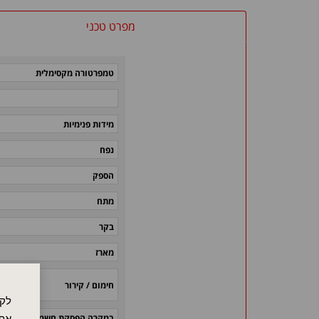
מפרט טכני
טמפרטורה מקסימלית
מידות פנימיות
נפח
הספק
מתח
בקר
מארז
חימום / קירור
לקו
במקרה הפסקת חשמל
אתר