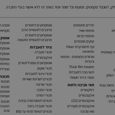
חדרים מחוממים
אוטוקלאבים לחומרים
אמבט חי
מרוכבים לתעשיית הרכב
ים
מחממי אוויר
מקפיאים
אוטוקלאבים לחומרים
מחממי חביות
אוטוק
מרוכבים לתעשיית התעופה
יצוקים מתכתיים
אוטוקלא
גוף חימום קרמי Fiber
ציוד למעבדות
אוטוקלא
ceramic
ה קאוסטית
תנורי מעבדה
אוטוקלא
שרוולים מחוממים - מחממי
אינקובטורים
אוטוקלא
צינורות
אוטוקלאבים וסטריליזטורים
נפתחת
Thick film heater
תנורי ואקום
סטריליז
ם
רגשי גובה למעבדות
תנורי צינור למעבדות
 הספק
מכונו
חומרי בידוד חשמלי
תנורים לשריפת שאריות
מכונות 
תנורי שריפה
תאי סביבה ולחות
וויסות עצמי
מכונות 
דסיקטורים
תנורי התכה
ים
אוטומטי
אינקובטורים
תנורי רטורט
א אדום
ושטיפה 
אינקובטורים CO2
תנורים לטמפרטורה גבוהה
בידוד
מכונות 
אינקובטורים מקוררים
תנורי מעבדה ביפה
הטענה ו
אדם
תאי סביבה
תנורים לטיפול תרמי עד 850