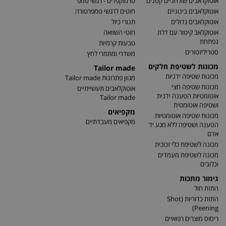
אוטוקלאבים שולחניים קטנים
טרמוקפלים - רגשי טמפ'
אוטוקלאבים בינוניים
חוטים לרגשי טמפרטורה
אוטוקלאבים גדולים
תנורי כיול
אוטוקלאב קיטור עם דלת
חוטי השוואה
נפתחת
טבעות קרמיות
סטריליזטורים
משדרי ומתמרי לחץ
מכונות לשטיפת חלקים
Tailor made
מכונות שטיפה ידניות
מגוון פתרונות Tailor made
מכונות שטיפה חצי
אוטוקלאבים תעשייתיים
אוטומטיות הטענה ידנית
Tailor made
ושטיפה אוטומטית
מקפיאים
מכונות שטיפה אוטומטיות
מקפיאים מעבדתיים
הטענה ושטיפה ללא מגע יד
אדם
מכונה לשטיפת כלי זכוכית
מכונה לשטיפת מעמדים
וכלובים
גימור מתכות
התזת חול
התזת כדוריות (Shot
Peening)
ריסוס מוצרים רפואיים