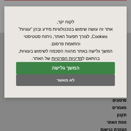
לקוח יקר,
אתר זה עושה שימוש בטכנולוגיות מידע ובהן "עוגיות"
Cookies, לצורך תפעול האתר, ניתוח סטטיסטי
והתאמת פרסום.
2026 © כל הזכויות שמורות לאלקטרוטרם שיווק בע"מ, אין להעתיק, לשכפל
טקסטים, תמונות וכל חומר אחר באתר זה ללא אישור בעלי החברה.
המשך גלישה באתר מהווה הסכמה לשימוש בעוגיות,
בהתאם ל
מדיניות הפרטיות
של האתר.
המשך גלישה
ראשי
שרות ותחזוקה
לא מאשר
אודות
ספקים
סרטונים
מאמרים
תקנון
מפת האתר
הצהרת נגישות