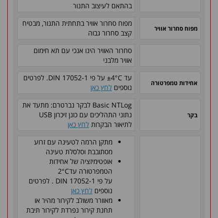
בהתאם לעיצוב התנור
מפוח סחרור אוויר בתחתית התנור, מבטיח
מפוח סחרור אוויר
קצב סחרור גבוה
סחרור האוויר הינו אנכי עם תא חימום
אוויר מלבני
עד ±4°C על פי DIN 17052-1. לפרטים
אחידות טמפרטורה
נוספים
לחץ כאן
Basic NTLog לבקר נברטרם: מתעד את
נתוני התהליכים עם כונן זיכרון USB
בקר
לתיאור הבקרות
לחץ כאן
מתקן הרמה לטעינה עם זרוע
מסתובבת וסלסלת טעינה
אופטימיזציה של אחידות
הטמפרטורה עד2°C
על פי DIN 17052-1 . לפרטים
נוספים
לחץ כאן
מאוורר משולב לקירור מהיר או
תחנת קירור נפרדת לקירור תיבת