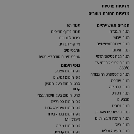
מדיניות פרטיות
מדיניות החזרת מוצרים
תנורים תעשייתיים
תנורי תא
תנורי מעבדה
תנורי נידוף ממיסים
תנורי ייבוש
בידוד לתנורים
תנורי צינור תעשייתיים
מידוף לתנורים
תנורי ואקום
אמבטי מים
תנור מלח לטיפול תרמי
אמבט חימום סודה קאוסטית
תנורים לטיפול תרמי עד
גופי חימום
850°C
גופי חימום אצבע
תנורים לטמפרטורה גבוהה
גופי חימום גמישים
תנורי שריפה
סרטי חימום בעלי הספק
תנורי קרמיקה
קבוע
תנורי רטורט
סרטי חימום בעלי וויסות עצמי
מבצעים
גופי חימום ספירליים
תנורי זכוכית
גופי חימום אינפרא אדום
תנורים לשריפת שאריות
גופי חימום בנד - בידוד
תנורי התכה תעשייתיים
מינרלי MI
תנורי כיול
גופי חימום מיקה
תנורי טעינה עילית
גופי חימום קרמיים