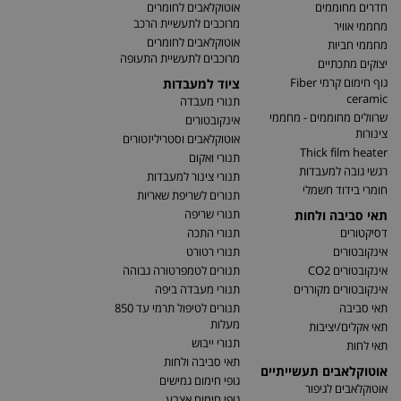
חדרים מחוממים
אוטוקלאבים לחומרים
מרוכבים לתעשיית הרכב
מחממי אוויר
אוטוקלאבים לחומרים
מחממי חביות
מרוכבים לתעשיית התעופה
יצוקים מתכתיים
גוף חימום קרמי Fiber
ציוד למעבדות
ceramic
תנורי מעבדה
שרוולים מחוממים - מחממי
אינקובטורים
צינורות
אוטוקלאבים וסטריליזטורים
Thick film heater
תנורי ואקום
רגשי גובה למעבדות
תנורי צינור למעבדות
חומרי בידוד חשמלי
תנורים לשריפת שאריות
תנורי שריפה
תאי סביבה ולחות
דסיקטורים
תנורי התכה
אינקובטורים
תנורי רטורט
אינקובטורים CO2
תנורים לטמפרטורה גבוהה
אינקובטורים מקוררים
תנורי מעבדה ביפה
תאי סביבה
תנורים לטיפול תרמי עד 850
מעלות
תאי אקלים/יציבות
תנורי ייבוש
תאי לחות
תאי סביבה ולחות
אוטוקלאבים תעשייתיים
גופי חימום גמישים
אוטוקלאבים לגיפור
גופי חימום אצבע