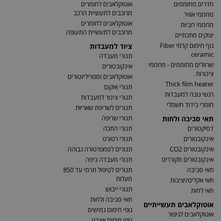
חדרים מחוממים
אוטוקלאבים לחומרים
מרוכבים לתעשיית הרכב
מחממי אוויר
אוטוקלאבים לחומרים
מחממי חביות
מרוכבים לתעשיית התעופה
יצוקים מתכתיים
גוף חימום קרמי Fiber
ציוד למעבדות
ceramic
תנורי מעבדה
שרוולים מחוממים - מחממי
אינקובטורים
צינורות
אוטוקלאבים וסטריליזטורים
Thick film heater
תנורי ואקום
רגשי גובה למעבדות
תנורי צינור למעבדות
חומרי בידוד חשמלי
תנורים לשריפת שאריות
תנורי שריפה
תאי סביבה ולחות
דסיקטורים
תנורי התכה
אינקובטורים
תנורי רטורט
אינקובטורים CO2
תנורים לטמפרטורה גבוהה
אינקובטורים מקוררים
תנורי מעבדה ביפה
תאי סביבה
תנורים לטיפול תרמי עד 850
מעלות
תאי אקלים/יציבות
תנורי ייבוש
תאי לחות
תאי סביבה ולחות
אוטוקלאבים תעשייתיים
גופי חימום גמישים
אוטוקלאבים לגיפור
גופי חימום אצבע