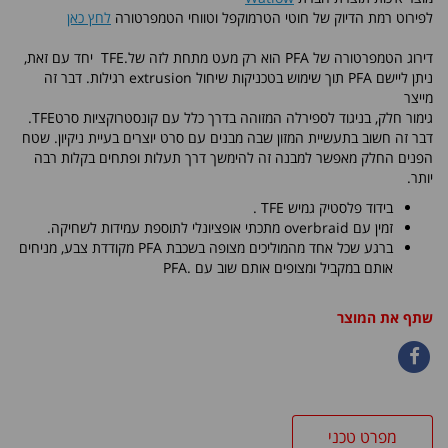
לפירוט
רמת הדיוק של חוטי הטרמוקפל וטווחי הטמפרטורה
לחץ כאן
דירוג הטמפרטורה של PFA הוא רק מעט מתחת לזה של.TFE יחד עם זאת,
ניתן ליישם PFA תוך שימוש בטכניקות שיחול extrusion רגילות. דבר זה
מייצר
גימור חלק, בניגוד לספירלה המזוהה בדרך כלל עם קונסטרוקציות סרטTFE.
דבר זה חשוב בתעשיית המזון שבה מבנים עם סרט יוצרים בעיית ניקיון. שטח
הפנים החלק מאפשר למבנה זה להימשך דרך תעלות ופתחים בקלות רבה
יותר.
בידוד פלסטיק גמיש TFE .
זמין עם overbraid מתכתי אופציונלי לתוספת עמידות לשחיקה.
ברגע שכל אחד מהמוליכים מצופה בשכבת PFA מקודדת צבע, מניחים
אותם במקביל ומצופים אותם שוב עם .PFA
שתף את המוצר
מפרט טכני