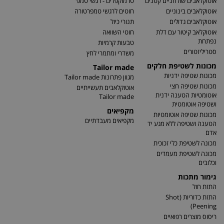
אוטוקלאבים שולחניים קטנים
טרמוקפלים - רגשי טמפ'
אוטוקלאבים בינוניים
חוטים לרגשי טמפרטורה
אוטוקלאבים גדולים
תנורי כיול
אוטוקלאב קיטור עם דלת
חוטי השוואה
נפתחת
טבעות קרמיות
סטריליזטורים
משדרי ומתמרי לחץ
מכונות לשטיפת חלקים
Tailor made
מכונות שטיפה ידניות
מגוון פתרונות Tailor made
מכונות שטיפה חצי
אוטוקלאבים תעשייתיים
אוטומטיות הטענה ידנית
Tailor made
ושטיפה אוטומטית
מקפיאים
מכונות שטיפה אוטומטיות
מקפיאים מעבדתיים
הטענה ושטיפה ללא מגע יד
אדם
מכונה לשטיפת כלי זכוכית
מכונה לשטיפת מעמדים
וכלובים
גימור מתכות
התזת חול
התזת כדוריות (Shot
Peening)
ריסוס מוצרים רפואיים