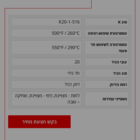
K20-1-516
סוג K
500°F / 260°C
טמפרטורת שימוש רציפה
טמפרטורה לשימוש חד
550°F / 290°C
פעמי
20
עובי הגיד
חד גידי
סוג הגיד
דיוק רגיל
רמת הדיוק
לחות - מצויינת, כימי - מצויינת, שחיקה
מאפייני עמידות
– טובה
בקש הצעת מחיר