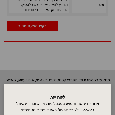
מומלץ להשתמש בפטיש
פלסטיק,
טיפ!
למניעת נזק ועיוות בגוף החימום
בקש הצעת מחיר
2026 © כל הזכויות שמורות לאלקטרוטרם שיווק בע"מ, אין להעתיק, לשכפל
טקסטים, תמונות וכל חומר אחר באתר זה ללא אישור בעלי החברה.
לקוח יקר,
ראשי
אתר זה עושה שימוש בטכנולוגיות מידע ובהן "עוגיות"
שרות ותחזוקה
Cookies, לצורך תפעול האתר, ניתוח סטטיסטי