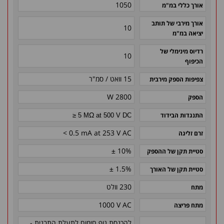
1050
אורך כללי במ"מ
אורך מירבי של תותב
10
יציאה במ"מ
רדיוס מינימלי של
10
הכיפוף
15 וואט / סמ"ר
צפיפות הספק מירבית
2800 W
הספק
Ω
התנגדות הבידוד
≥ 5 M
at 500 V DC
< 0.5 mA at 253 V AC
זרם זליגה
± 10%
סטיית תקן של ההספק
± 1.5%
סטיית תקן של האורך
230 וולט
מתח
1000 V AC
מתח פריצה
להכנסת גוף חימום לתעלת התבנית -