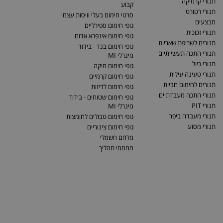
תנורי קרמיקה
קבוע
תנורי רטורט
סרטי חימום בעלי וויסות עצמי
מבצעים
גופי חימום ספירליים
תנורי זכוכית
גופי חימום אינפרא אדום
תנורים לשריפת שאריות
גופי חימום בנד - בידוד
תנורי התכה תעשייתיים
מינרלי MI
תנורי כיול
גופי חימום מיקה
תנורי טעינה עילית
גופי חימום קרמיים
תנורים לחימום חביות
גופי חימום לדיזות
תנורי התכה מעבדתיים
גופי חימום שטוחים - בידוד
תנורי PIT
מינרלי MI
תנורי מעבדה ביפה
גופי חימום טבולים לחומצות
תנורי מסוע
גופי חימום צינוריים
מלחם חשמלי
מחממי תהליך