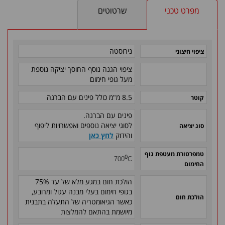
מפרט טכני
שרטוטים
נירוסטה
ציפוי חיצוני
ציפוי הגנה נוסף החוסך יציקה נוספת
מעל גופי חימום
8.5 מ"מ
כולל פינים עם הברגה
קוטר
פינים עם הברגה.
לסוגי יציאה נוספים ואפשרויות ליפוף
סוג יציאה
והידוק
לחץ כאן
טמפרטורת מעטפת גוף
0
700
C
החימום
הולכת חום במגע מלא של עד 75%
בגופי חימום בעלי מבנה עגול ומרובע,
הולכת חום
כאשר הגיאומטריה של התעלה בתבנית
מיושמת בהתאם להמלצות