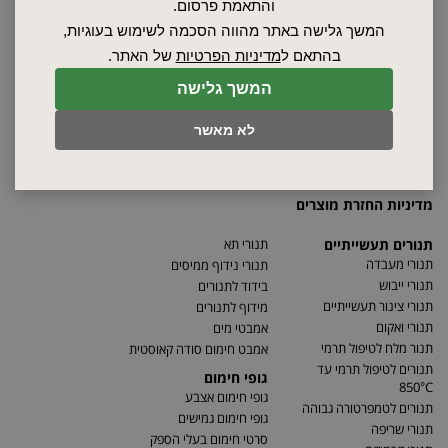
אודות
והתאמת פרסום.
ספקים
המשך גלישה באתר מהווה הסכמה לשימוש בעוגיות,
סרטונים
בהתאם ל
מדיניות הפרטיות
של האתר.
מאמרים
המשך גלישה
תקנון
מפת האתר
לא מאשר
הצהרת נגישות
מדיניות פרטיות
מדיניות החזרת מוצרים
תנורים תעשייתיים
תנורי תא
תנורי מעבדה
תנורי נידוף ממיסים
תנורי ייבוש
בידוד לתנורים
תנורי צינור תעשייתיים
מידוף לתנורים
תנורי ואקום
אמבטי מים
תנור מלח לטיפול תרמי
אמבט חימום סודה קאוסטית
תנורים לטיפול תרמי עד
גופי חימום
850°C
גופי חימום אצבע
תנורים לטמפרטורה גבוהה
גופי חימום גמישים
תנורי שריפה
סרטי חימום בעלי הספק