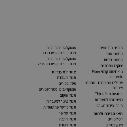
חדרים מחוממים
אוטוקלאבים לחומרים
מרוכבים לתעשיית הרכב
מחממי אוויר
אוטוקלאבים לחומרים
מחממי חביות
מרוכבים לתעשיית התעופה
יצוקים מתכתיים
גוף חימום קרמי Fiber
ציוד למעבדות
ceramic
תנורי מעבדה
שרוולים מחוממים - מחממי
אינקובטורים
צינורות
אוטוקלאבים וסטריליזטורים
Thick film heater
תנורי ואקום
רגשי גובה למעבדות
תנורי צינור למעבדות
חומרי בידוד חשמלי
תנורים לשריפת שאריות
תנורי שריפה
תאי סביבה ולחות
דסיקטורים
תנורי התכה
אינקובטורים
תנורי רטורט