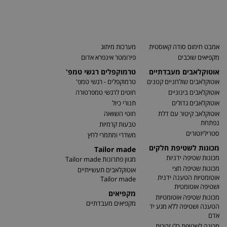
אמבט חימום סודה קאוסטית
מערכות מיתוג
מקפיאים שוכבים
פירומטר אינפרא אדום
אוטוקלאבים מעבדתיים
טרמוקפלים רגשי טמפ'
אוטוקלאבים שולחניים קטנים
טרמוקפלים - רגשי טמפ'
אוטוקלאבים בינוניים
חוטים לרגשי טמפרטורה
אוטוקלאבים גדולים
תנורי כיול
אוטוקלאב קיטור עם דלת
חוטי השוואה
נפתחת
טבעות קרמיות
סטריליזטורים
משדרי ומתמרי לחץ
מכונות לשטיפת חלקים
Tailor made
מכונות שטיפה ידניות
מגוון פתרונות Tailor made
מכונות שטיפה חצי
אוטוקלאבים תעשייתיים
אוטומטיות הטענה ידנית
Tailor made
ושטיפה אוטומטית
מקפיאים
מכונות שטיפה אוטומטיות
מקפיאים מעבדתיים
הטענה ושטיפה ללא מגע יד
אדם
מכונה לשטיפת כלי זכוכית