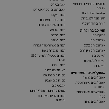
שרוולים מחוממים - מחממי
אינקובטורים
צינורות
אוטוקלאבים וסטריליזטורים
Thick film heater
תנורי ואקום
רגשי גובה למעבדות
תנורי צינור למעבדות
חומרי בידוד חשמלי
תנורים לשריפת שאריות
תנורי שריפה
תאי סביבה ולחות
דסיקטורים
תנורי התכה
אינקובטורים
תנורי רטורט
אינקובטורים CO2
תנורים לטמפרטורה גבוהה
אינקובטורים מקוררים
תנורי מעבדה ביפה
תאי סביבה
תנורים לטיפול תרמי עד 850
מעלות
תאי אקלים/יציבות
תנורי ייבוש
תאי לחות
תאי סביבה ולחות
אוטוקלאבים תעשייתיים
גופי חימום גמישים
אוטוקלאבים לגיפור
גופי חימום אצבע
אוטוקלאבים לייצור זכוכית
אמבטי מים
בטיחותית
שמיכות חימום – מעילי חימום
אוטוקלאבים לייצור חומרי
תנורים לחימום שמיכות
בניה
וסדינים
אוטוקלאבים למזון