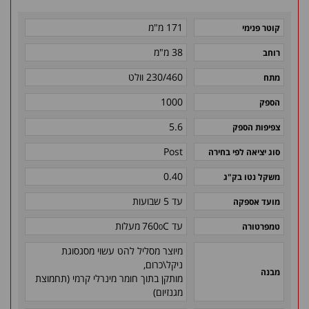
171 מ"מ
קוטר פנימי
38 מ"מ
רוחב
230/460 וולט
מתח
1000
הספק
5.6
צפיפות הספק
Post
סוג יציאה לפי בחירה
0.40
משקל נטו בק"ג
עד 5 שבועות
מועד אספקה
0
עד C
760
מעלות
טמפרטורה
מיוצר מסליל להט עשוי מסגסוגת
ניקל\כרום,
מבנה
מותקן בתוך חומר מינרלי קרמי (תחמוצת
מגנזיום)