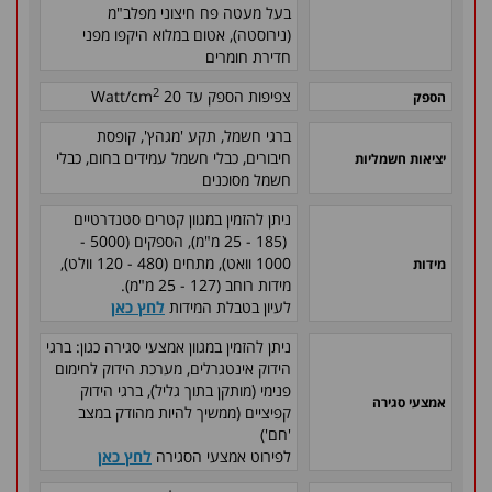
בעל מעטה פח חיצוני מפלב"מ
(נירוסטה), אטום במלוא היקפו מפני
חדירת חומרים
2
צפיפות הספק עד 20 Watt/cm
הספק
ברגי חשמל, תקע 'מגהץ', קופסת
חיבורים, כבלי חשמל עמידים בחום, כבלי
יציאות חשמליות
חשמל מסוכנים
ניתן להזמין במגוון קטרים סטנדרטיים
(185 - 25 מ"מ), הספקים (5000 -
1000 וואט), מתחים (480 - 120 וולט),
מידות
מידות רוחב (127 - 25 מ"מ).
לעיון בטבלת המידות
לחץ כאן
ניתן להזמין במגוון אמצעי סגירה כגון: ברגי
הידוק אינטגרלים, מערכת הידוק לחימום
פנימי (מותקן בתוך גליל), ברגי הידוק
אמצעי סגירה
קפיציים (ממשיך להיות מהודק במצב
'חם')
לפירוט אמצעי הסגירה
לחץ כאן