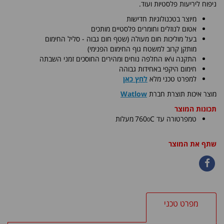
ניפוח ליריעות פלסטיות ועוד.
מיוצר בטכנולוגיות חדישות
אטום לנוזלים וחומרים פלסטיים מותכים
בעל מוליכות חום מעולה (שטף חום גבוה - סליל החימום
מותקן קרוב למשטח גוף החימום הפנימי)
התקנה ו\או החלפה נוחים ומהירים החוסכים זמני השבתה
חימום היקפי באחידות גבוהה
למפרט טכני מלא
לחץ כאן
​מוצר איכות תוצרת חברת
Watlow
תכונות המוצר
0
טמפרטורה עד C
760
מעלות
שתף את המוצר
מפרט טכני