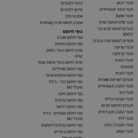
תנורי ייבוש
בידוד לתנורים
תנורי צינור תעשייתיים
מידוף לתנורים
תנורי ואקום
אמבטי מים
תנור מלח לטיפול תרמי
אמבט חימום סודה קאוסטית
תנורים לטיפול תרמי עד
גופי חימום
850°C
גופי חימום אצבע
תנורים לטמפרטורה גבוהה
גופי חימום גמישים
תנורי שריפה
סרטי חימום בעלי הספק
תנורי קרמיקה
קבוע
תנורי רטורט
סרטי חימום בעלי וויסות עצמי
מבצעים
גופי חימום ספירליים
תנורי זכוכית
גופי חימום אינפרא אדום
תנורים לשריפת שאריות
גופי חימום בנד - בידוד
תנורי התכה תעשייתיים
מינרלי MI
תנורי כיול
גופי חימום מיקה
תנורי טעינה עילית
גופי חימום קרמיים
תנורים לחימום חביות
גופי חימום לדיזות
תנורי התכה מעבדתיים
גופי חימום שטוחים - בידוד
תנורי PIT
מינרלי MI
תנורי מעבדה ביפה
גופי חימום טבולים לחומצות
תנורי מסוע
גופי חימום צינוריים