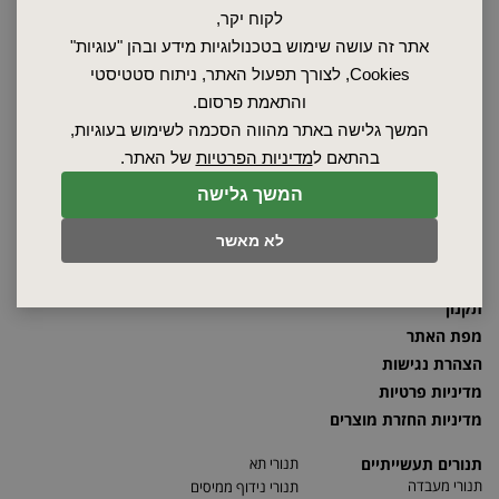
לקוח יקר,
2026 © כל הזכויות שמורות לאלקטרוטרם שיווק בע"מ, אין להעתיק, לשכפל
אתר זה עושה שימוש בטכנולוגיות מידע ובהן "עוגיות"
טקסטים, תמונות וכל חומר אחר באתר זה ללא אישור בעלי החברה.
Cookies, לצורך תפעול האתר, ניתוח סטטיסטי
והתאמת פרסום.
המשך גלישה באתר מהווה הסכמה לשימוש בעוגיות,
ראשי
בהתאם ל
מדיניות הפרטיות
של האתר.
שרות ותחזוקה
המשך גלישה
אודות
ספקים
לא מאשר
סרטונים
מאמרים
תקנון
מפת האתר
הצהרת נגישות
מדיניות פרטיות
מדיניות החזרת מוצרים
תנורים תעשייתיים
תנורי תא
תנורי מעבדה
תנורי נידוף ממיסים