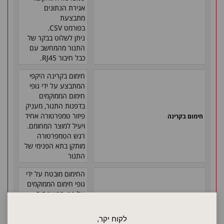
אגירת הנתונים
מתבצעת
בפורמט
CSV
.
ניתן לשלוט בבקר של
התנור מהמחשב עם
כבל חיבור
RJ45
.
חימום בקרינה היקפי
המתבצע על ידי גופי
חימום הממוקמים
בדפנות התנור, מעניק
פיזור טמפרטורה אחיד
חימום בקרינה
ויעיל למוצר המחומם.
רגש הטמפרטורה
מותקן בתא הפנימי של
התנור
החימום מובטח על ידי
גופי חימום הממוקמים
על פני המשטחים,
מקובעים בצד, ורגש
אחד נוסף נייד כדי
חימום
לקוח יקר,
לשלבו על המוצר.