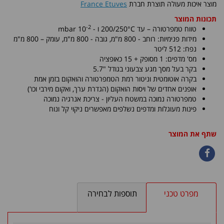
מוצר איכות מעולה תוצרת חברת
France Etuves
תכונות המוצר
-2
טווח טמפרטורה – עד 200/250°C ו - 10
mbar
​מידות פנימיות: רוחב - 800 מ"מ, גובה - 800 מ"מ, עומק – 800 מ"מ
נפח: 512 ליטר
מס' מדפים: 1 מסופק + 15 כאופציה
בקר בעל מסך מגע צבעוני בגודל "5.7
בקרה אוטומטית וניטור רמת הטמפרטורה והואקום בזמן אמת
אופנים אחדים של ויסות הואקום (הגדרת ערך, ואקום מירבי וכו')
טמפרטורה נמוכה במשטח העליון - צריכת אנרגיה נמוכה
פינות מעוגלות ומדפים נשלפים מאפשרים ניקוי קל ונוח
שתף את המוצר
מפרט טכני
תוספות לבחירה