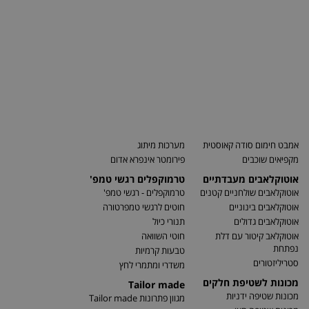
אמבט חימום סודה קאוסטית
מערכות מיתוג
מקפיאים שוכבים
פירומטר אינפרא אדום
אוטוקלאבים מעבדתיים
טרמוקפלים רגשי טמפ'
אוטוקלאבים שולחניים קטנים
טרמוקפלים - רגשי טמפ'
אוטוקלאבים בינוניים
חוטים לרגשי טמפרטורה
אוטוקלאבים גדולים
תנורי כיול
אוטוקלאב קיטור עם דלת
חוטי השוואה
נפתחת
טבעות קרמיות
סטריליזטורים
משדרי ומתמרי לחץ
מכונות לשטיפת חלקים
Tailor made
מכונות שטיפה ידניות
מגוון פתרונות Tailor made