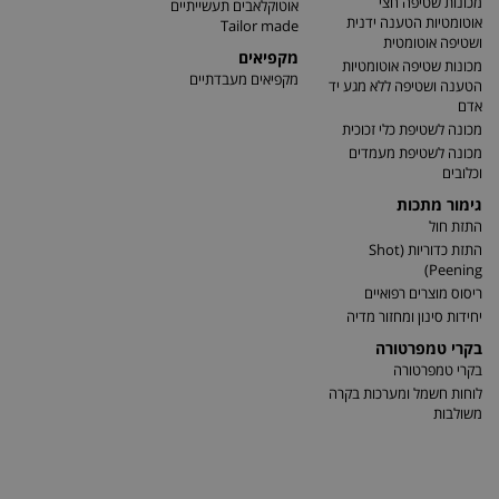
מכונות שטיפה חצי
אוטוקלאבים תעשייתיים
אוטומטיות הטענה ידנית
Tailor made
ושטיפה אוטומטית
מקפיאים
מכונות שטיפה אוטומטיות
מקפיאים מעבדתיים
הטענה ושטיפה ללא מגע יד
אדם
מכונה לשטיפת כלי זכוכית
מכונה לשטיפת מעמדים
וכלובים
גימור מתכות
התזת חול
התזת כדוריות (Shot
Peening)
ריסוס מוצרים רפואיים
יחידות סינון ומחזור מדיה
בקרי טמפרטורה
בקרי טמפרטורה
לוחות חשמל ומערכות בקרה
משולבות