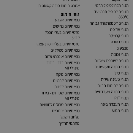
תנור מלח לטיפול תרמי
אמבט חימום סודה קאוסטית
תנורים לטיפול תרמי עד
גופי חימום
850°C
גופי חימום אצבע
תנורים לטמפרטורה גבוהה
גופי חימום גמישים
תנורי שריפה
סרטי חימום בעלי הספק
תנורי קרמיקה
קבוע
תנורי רטורט
סרטי חימום בעלי וויסות עצמי
מבצעים
גופי חימום ספירליים
תנורי זכוכית
גופי חימום אינפרא אדום
תנורים לשריפת שאריות
גופי חימום בנד - בידוד
תנורי התכה תעשייתיים
מינרלי MI
תנורי כיול
גופי חימום מיקה
תנורי טעינה עילית
גופי חימום קרמיים
תנורים לחימום חביות
גופי חימום לדיזות
תנורי התכה מעבדתיים
גופי חימום שטוחים - בידוד
תנורי PIT
מינרלי MI
תנורי מעבדה ביפה
גופי חימום טבולים לחומצות
תנורי מסוע
גופי חימום צינוריים
מלחם חשמלי
מחממי תהליך