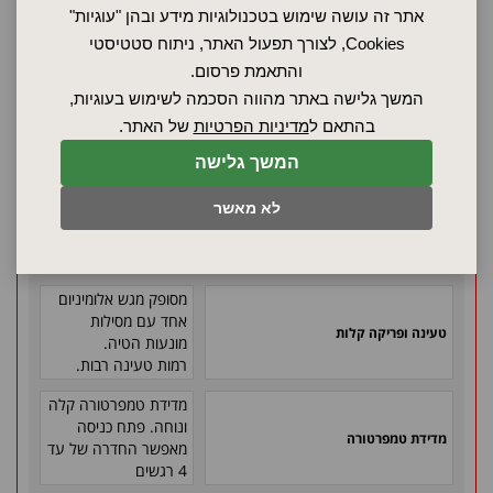
אתר זה עושה שימוש בטכנולוגיות מידע ובהן "עוגיות"
הבקר מכוון אוטומטית
את טמפרטורת הדפנות
Cookies, לצורך תפעול האתר, ניתוח סטטיסטי
לדיוק מושלם.
והתאמת פרסום.
המשך גלישה באתר מהווה הסכמה לשימוש בעוגיות,
תרמוסטט בטיחות
בהתאם ל
מדיניות הפרטיות
של האתר.
מתכוונן. דרגת הגנה
3.1. אזעקה חזותית
המשך גלישה
וקולית. במקרה של
בטיחות
תקלה - התרמוסטט
לא מאשר
מנתק את החימום
ותומך בבקרת
הטמפרטורה
מסופק מגש אלומיניום
אחד עם מסילות
טעינה ופריקה קלות
מונעות הטיה.
רמות טעינה רבות.
מדידת טמפרטורה קלה
ונוחה. פתח כניסה
מדידת טמפרטורה
מאפשר החדרה של עד
4 רגשים