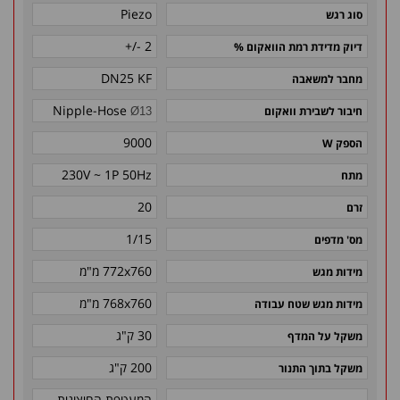
Piezo
סוג רגש
2 -/+
דיוק מדידת רמת הוואקום %
DN25 KF
מחבר למשאבה
Nipple-Hose
חיבור לשבירת וואקום
Ø13
9000
הספק W
230V ~ 1P 50Hz
מתח
20
זרם
1/15
מס' מדפים
772x760 מ"מ
מידות מגש
768x760 מ"מ
מידות מגש שטח עבודה
30 ק"ג
משקל על המדף
200 ק"ג
משקל בתוך התנור
המעטפת החיצונית