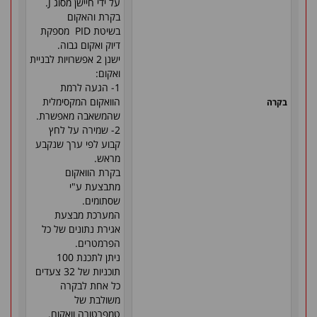
על ידי חיישן מסוג
J
.
בקרת והאקום
בשיטת
PID
מספקת
דיוק ואקום גבוה
.
ישנן 2 אפשרויות לבניית
ואקום:
1- הגעה לרמת
הוואקום המקסימלית
בקרה
שהמשאבה מאפשרת.
2- שמירה על לחץ
קבוע לפי ערך שנקבע
מראש
.
בקרת הוואקום
מתבצעת ע"י
שסתומים
.
המערכת מבצעת
אגירת נתונים של כל
הפרמטרים
.
ניתן לתכנת 100
תוכניות של 32 צעדים
כל אחת לבקרה
משולבת של
טמפרטורה וואקום.