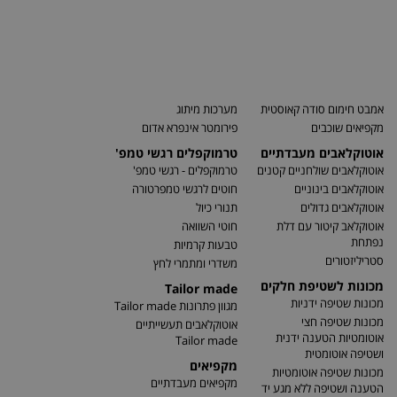
אמבט חימום סודה קאוסטית
מערכות מיתוג
מקפיאים שוכבים
פירומטר אינפרא אדום
אוטוקלאבים מעבדתיים
טרמוקפלים רגשי טמפ'
אוטוקלאבים שולחניים קטנים
טרמוקפלים - רגשי טמפ'
אוטוקלאבים בינוניים
חוטים לרגשי טמפרטורה
אוטוקלאבים גדולים
תנורי כיול
אוטוקלאב קיטור עם דלת
חוטי השוואה
נפתחת
טבעות קרמיות
סטריליזטורים
משדרי ומתמרי לחץ
מכונות לשטיפת חלקים
Tailor made
מכונות שטיפה ידניות
מגוון פתרונות Tailor made
מכונות שטיפה חצי
אוטוקלאבים תעשייתיים
אוטומטיות הטענה ידנית
Tailor made
ושטיפה אוטומטית
מקפיאים
מכונות שטיפה אוטומטיות
מקפיאים מעבדתיים
הטענה ושטיפה ללא מגע יד