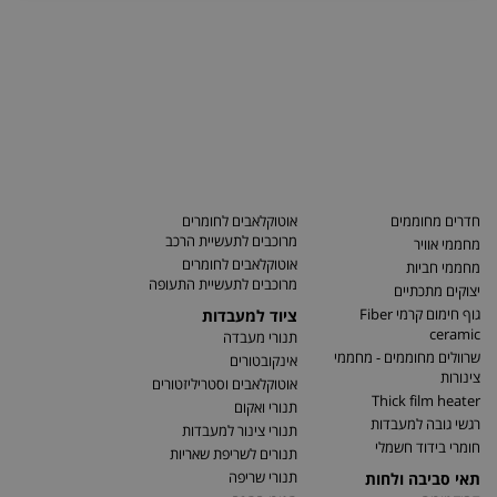
חדרים מחוממים
אוטוקלאבים לחומרים
מרוכבים לתעשיית הרכב
מחממי אוויר
אוטוקלאבים לחומרים
מחממי חביות
מרוכבים לתעשיית התעופה
יצוקים מתכתיים
גוף חימום קרמי Fiber
ציוד למעבדות
ceramic
תנורי מעבדה
שרוולים מחוממים - מחממי
אינקובטורים
צינורות
אוטוקלאבים וסטריליזטורים
Thick film heater
תנורי ואקום
רגשי גובה למעבדות
תנורי צינור למעבדות
חומרי בידוד חשמלי
תנורים לשריפת שאריות
תנורי שריפה
תאי סביבה ולחות