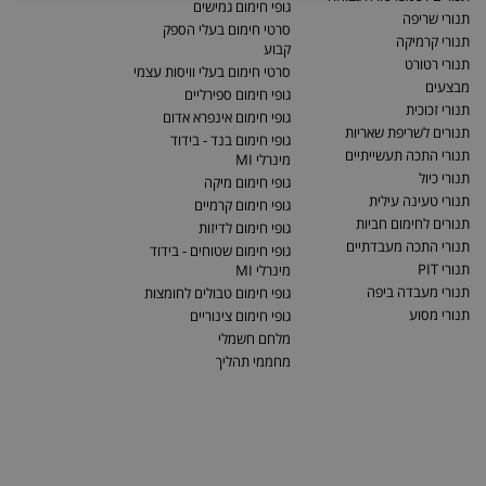
גופי חימום גמישים
תנורי שריפה
סרטי חימום בעלי הספק
תנורי קרמיקה
קבוע
תנורי רטורט
סרטי חימום בעלי וויסות עצמי
מבצעים
גופי חימום ספירליים
תנורי זכוכית
גופי חימום אינפרא אדום
תנורים לשריפת שאריות
גופי חימום בנד - בידוד
תנורי התכה תעשייתיים
מינרלי MI
תנורי כיול
גופי חימום מיקה
תנורי טעינה עילית
גופי חימום קרמיים
תנורים לחימום חביות
גופי חימום לדיזות
תנורי התכה מעבדתיים
גופי חימום שטוחים - בידוד
תנורי PIT
מינרלי MI
תנורי מעבדה ביפה
גופי חימום טבולים לחומצות
תנורי מסוע
גופי חימום צינוריים
מלחם חשמלי
מחממי תהליך