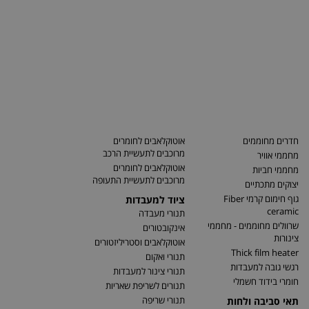
חדרים מחוממים
אוטוקלאבים לחומרים
מרוכבים לתעשיית הרכב
מחממי אוויר
אוטוקלאבים לחומרים
מחממי חביות
מרוכבים לתעשיית התעופה
יצוקים מתכתיים
גוף חימום קרמי Fiber
ציוד למעבדות
ceramic
תנורי מעבדה
שרוולים מחוממים - מחממי
אינקובטורים
צינורות
אוטוקלאבים וסטריליזטורים
Thick film heater
תנורי ואקום
רגשי גובה למעבדות
תנורי צינור למעבדות
חומרי בידוד חשמלי
תנורים לשריפת שאריות
תנורי שריפה
תאי סביבה ולחות