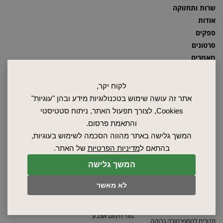
שרות ותחזוקה
אודות
ספקים
סרטונים
מאמרים
תקנון
מפת האתר
לקוח יקר,
הצהרת נגישות
אתר זה עושה שימוש בטכנולוגיות מידע ובהן "עוגיות"
מדיניות פרטיות
Cookies, לצורך תפעול האתר, ניתוח סטטיסטי
מדיניות החזרת מוצרים
והתאמת פרסום.
המשך גלישה באתר מהווה הסכמה לשימוש בעוגיות,
תנורים תעשייתיים
תנורי תא
בהתאם ל
מדיניות הפרטיות
של האתר.
תנורי מעבדה
תנורי נידוף ממיסים
תנורי ייבוש
בידוד לתנורים
המשך גלישה
תנורי צינור תעשייתיים
מידוף לתנורים
תנורי ואקום
אמבטי מים
לא מאשר
תנור מלח לטיפול תרמי
אמבט חימום סודה קאוסטית
תנורים לטיפול תרמי עד
גופי חימום
850°C
גופי חימום אצבע
תנורים לטמפרטורה גבוהה