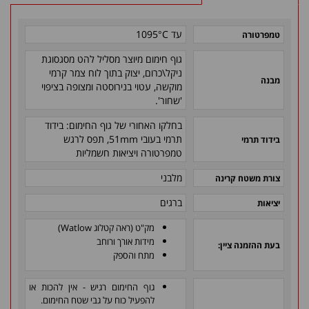
עד 1095°C
טמפרטורה
גוף חימום מיוצר מסליל להט מסגסוגת
ניקל\כרום, יצוק בתוך לוח צמר קרמי
מבנה
מוקשה, עטוי בנירוסטה ומצופה בציפוי
'שחור'.
בחלקו האחורי של גוף החימום: בידוד
תרמי בעובי 51mm, תפס לרגש
בידוד תרמי
טמפרטורה ויציאות חשמליות
מלבני
צורת משטח קרינה
ברגים
יציאות
מק"ט (ראה קטלוג Watlow)
מידות אורך ורוחב
בעת ההזמנה ציין:
מתח והספק
גוף החימום רגיש - אין להכות או
להפעיל כוח על גבי שטח החימום.