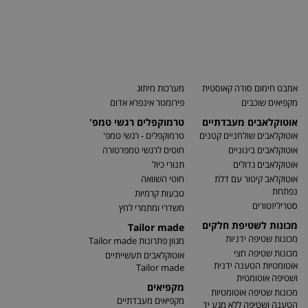
אמבט חימום סודה קאוסטית
מערכות מיתוג
מקפיאים שוכבים
פירומטר אינפרא אדום
אוטוקלאבים מעבדתיים
טרמוקפלים רגשי טמפ'
אוטוקלאבים שולחניים קטנים
טרמוקפלים - רגשי טמפ'
אוטוקלאבים בינוניים
חוטים לרגשי טמפרטורה
אוטוקלאבים גדולים
תנורי כיול
אוטוקלאב קיטור עם דלת
חוטי השוואה
נפתחת
טבעות קרמיות
סטריליזטורים
משדרי ומתמרי לחץ
מכונות לשטיפת חלקים
Tailor made
מכונות שטיפה ידניות
מגוון פתרונות Tailor made
מכונות שטיפה חצי
אוטוקלאבים תעשייתיים
אוטומטיות הטענה ידנית
Tailor made
ושטיפה אוטומטית
מקפיאים
מכונות שטיפה אוטומטיות
מקפיאים מעבדתיים
הטענה ושטיפה ללא מגע יד