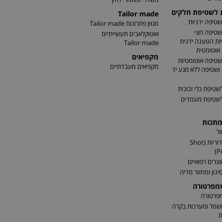
ת לשטיפת חלקים
Tailor made
שטיפה ידניות
מגוון פתרונות Tailor made
שטיפה חצי
אוטוקלאבים תעשייתיים
ות הטענה ידנית
Tailor made
אוטומטית
מקפיאים
שטיפה אוטומטיות
מקפיאים מעבדתיים
שטיפה ללא מגע יד
שטיפת כלי זכוכית
לשטיפת מעמדים
מתכות
ל
התזת כדוריות (Shot
P
וצרים רפואיים
ינון ומחזור מדיה
טמפרטורה
מפרטורה
שמל ומערכות בקרה
ת