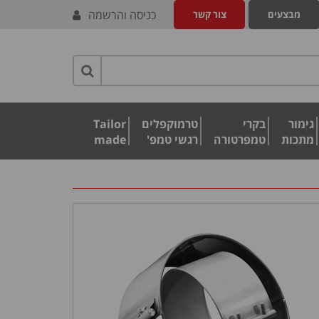
כניסה והרשמה
מבצעים
צור קשר
גימור
בקרי
טרמוקפלים
Tailor
מתכות
טמפרטורה
רגשי טמפ'
made