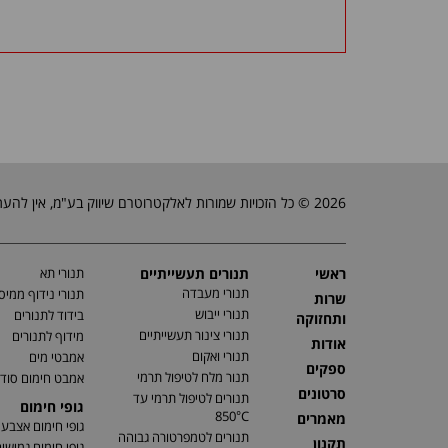
2026 © כל הזכויות שמורות לאלקטרוטרם שיווק בע"מ, אין להעתיק, לשכפל טקסטים, תמונות וכל חומר אחר באתר זה ללא אישור בעלי החברה.
ראשי
תנורים תעשייתיים
תנורי תא
תנורי מעבדה
תנורי נידוף ממיס
שרות
תנורי ייבוש
בידוד לתנורים
ותחזוקה
תנורי צינור תעשייתיים
מידוף לתנורים
אודות
תנורי ואקום
אמבטי מים
ספקים
תנור מלח לטיפול תרמי
אמבט חימום סוד
סרטונים
תנורים לטיפול תרמי עד
גופי חימום
850°C
מאמרים
גופי חימום אצבע
תנורים לטמפרטורה גבוהה
תקנון
גופי חימום גמישי