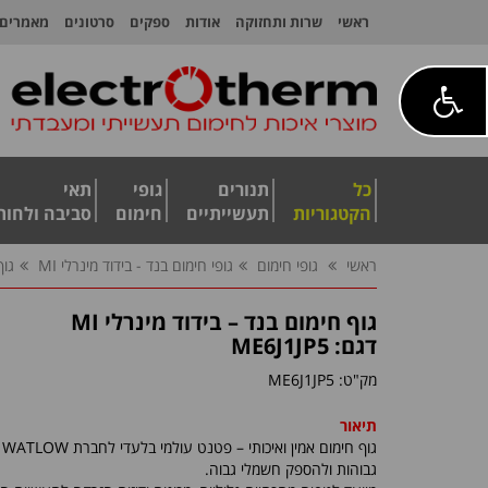
ראשי
שרות ותחזוקה
אודות
ספקים
סרטונים
מאמרים
כל
תנורים
גופי
תאי
הקטגוריות
תעשייתיים
חימום
סביבה ולחות
ראשי
גופי חימום
גופי חימום בנד - בידוד מינרלי MI
גוף
גוף חימום בנד – בידוד מינרלי MI
דגם: ME6J1JP5
מק"ט:
ME6J1JP5
תיאור
גוף חימום אמין ואיכותי – פטנט עולמי בלעדי לחברת
WATLOW
ל
גבוהות ולהספק חשמלי גבוה.