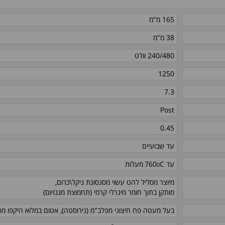
165 מ"מ
38 מ"מ
240/480 וולט
1250
7.3
Post
0.45
עד שבועיים
0
עד C
760
מעלות
מיוצר מסליל להט עשוי מסגסוגת ניקל\כרום,
מותקן בתוך חומר מינרלי קרמי (תחמוצת מגנזיום)
בעל מעטה פח חיצוני מפלב"מ (נירוסטה), אטום במלוא היקפו מפ