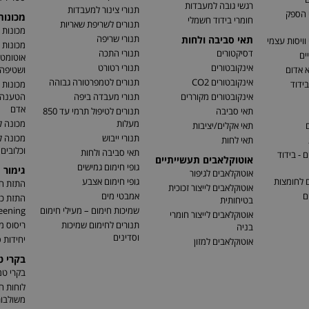
רגשי גובה למעבדות
תנורי צינור למעבדות
 הספק
מכונו
חומרי בידוד חשמלי
תנורים לשריפת שאריות
מכונות 
תנורי שריפה
תאי סביבה ולחות
וויסות עצמי
מכונות 
דסיקטורים
תנורי התכה
ים
אוטומטי
אינקובטורים
תנורי רטורט
א אדום
ושטיפה 
אינקובטורים CO2
תנורים לטמפרטורה גבוהה
בידוד
מכונות 
אינקובטורים מקוררים
תנורי מעבדה ביפה
הטענה ו
אדם
תאי סביבה
תנורים לטיפול תרמי עד 850
מעלות
מכונה ל
ם
תאי אקלים/יציבות
תנורי ייבוש
מכונה 
תאי לחות
וכלובים
תאי סביבה ולחות
 - בידוד
אוטוקלאבים תעשייתיים
גופי חימום גמישים
גימור 
אוטוקלאבים לגיפור
ם לחומצות
גופי חימום אצבע
התזת חו
אוטוקלאבים לייצור זכוכית
ם
אמבטי מים
בטיחותית
שמיכות חימום – מעילי חימום
eening)
אוטוקלאבים לייצור חומרי
תנורים לחימום שמיכות
ריסוס מ
בניה
וסדינים
יחידות ס
אוטוקלאבים למזון
בקרי 
בקרי ט
לוחות ח
משולבו