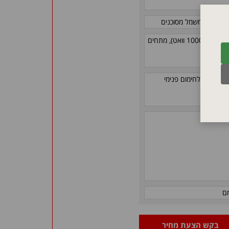
ום, כבלי חשמל מסוכנים
ניתן להזמין במגוון קטרים סטנדרטיים (185 - 25 מ"מ), הספקים (5000 - 1000 וואט), מתחים
רכת הידוק לחימום פנימי
ב 'חם')
ם
בקש הצעת מחיר