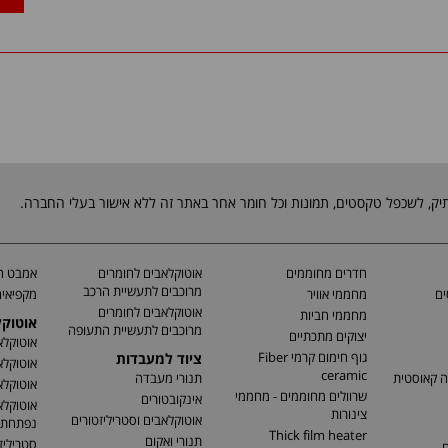
חדרים מחוממים
אוטוקלאבים לחומרים
אמבט חי
מרוכבים לתעשיית הרכב
ים
מחממי אוויר
מקפיאים
אוטוקלאבים לחומרים
מחממי חביות
אוטוק
מרוכבים לתעשיית התעופה
יצוקים מתכתיים
אוטוקלא
גוף חימום קרמי Fiber
ציוד למעבדות
אוטוקלא
ceramic
ה קאוסטית
תנורי מעבדה
אוטוקלא
שרוולים מחוממים - מחממי
אינקובטורים
אוטוקלא
צינורות
אוטוקלאבים וסטריליזטורים
נפתחת
Thick film heater
תנורי ואקום
סטריליז
ם