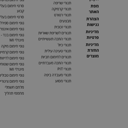
תנורי שריפה
מפת
סרטי חימום בעלי
תנורי קרמיקה
קבוע
האתר
תנורי רטורט
סרטי חימום בעלי 
הצהרת
מבצעים
גופי חימום ספירלי
נגישות
תנורי זכוכית
גופי חימום אינפר
מדיניות
תנורים לשריפת שאריות
גופי חימום בנד - 
פרטיות
תנורי התכה תעשייתיים
מינרלי MI
מדיניות
תנורי כיול
גופי חימום מיקה
החזרת
תנורי טעינה עילית
גופי חימום קרמיי
מוצרים
תנורים לחימום חביות
גופי חימום לדיזות
תנורי התכה מעבדתיים
גופי חימום שטוחים
תנורי PIT
מינרלי MI
תנורי מעבדה ביפה
גופי חימום טבולי
תנורי מסוע
גופי חימום צינוריי
מלחם חשמלי
מחממי תהליך