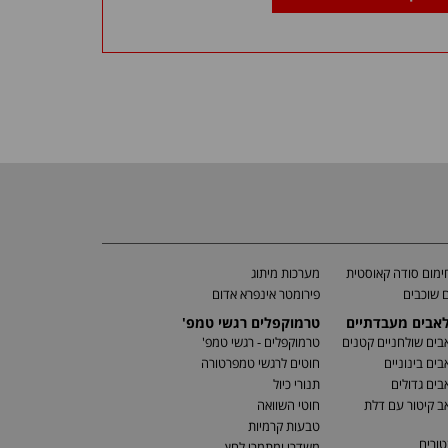
מום סודה קאוסטית
מערכות מיתוג
 שוכבים
פירומטר אינפרא אדום
לאבים מעבדתיים
טרמוקפלים רגשי טמפ'
בים שולחניים קטנים
טרמוקפלים - רגשי טמפ'
בים בינוניים
חוטים לרגשי טמפרטורה
בים גדולים
תנורי כיול
ב קיטור עם דלת
חוטי השוואה
טבעות קרמיות
טורים
משדרי ומתמרי לחץ