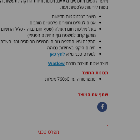
מיועד לגופים מתכתיים גליליים, מכונות ודיזות הזרקה לתעשיות הפ
ניפוח ליריעות פלסטיות ועוד.
מיוצר בטכנולוגיות חדישות
אטום לנוזלים וחומרים פלסטיים מותכים
בעל מוליכות חום מעולה (שטף חום גבוה - סליל החימום
מותקן קרוב למשטח גוף החימום הפנימי)
התקנה ו\או החלפה נוחים ומהירים החוסכים זמני השבת
חימום היקפי באחידות גבוהה
למפרט טכני מלא
לחץ כאן
​מוצר איכות תוצרת חברת
Watlow
תכונות המוצר
0
טמפרטורה עד C
760
מעלות
שתף את המוצר
מפרט טכני