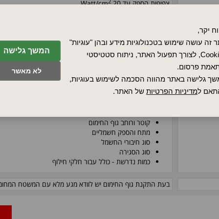
2
צפיפות הספק עד 20 Watt/cm
ברגי חשמל, תקע 'מגהץ', קופסת חיבורים, כבלי חשמל עמידים בח
ח יקר,
 זה עושה שימוש בטכנולוגיות מידע ובהן "עוגיות"
(480 - 120 וולט), מידות רוחב (127 - 25 מ"מ).
המשך גלישה
Cookies, לצורך תפעול האתר, ניתוח סטטיסטי
לעיון בטבלת המידות
לחץ כאן
אמת פרסום.
לא מאשר
ניתן להזמין במגוון אמצעי סגירה כגון: ברגי הידוק אינטגרלים, מע
ך גלישה באתר מהווה הסכמה לשימוש בעוגיות,
(מותקן בתוך גליל), ברגי הידוק קפיציים (ממשיך להיות מהודק במצ
תאם ל
מדיניות הפרטיות
של האתר.
לפירוט אמצעי הסגירה
לחץ כאן
האם מיועד לחימום חיצוני או פנימי
קוטר ורוחב גוף החימום
מתח והספק חשמליים
סוג חיבורי החשמל
סוג הסגירה
כמות נדרשת - כולל עבור חלקי חילוף
בעת התקנת גוף החימום יש לוודא מגע מלא עם המשטח המחומ