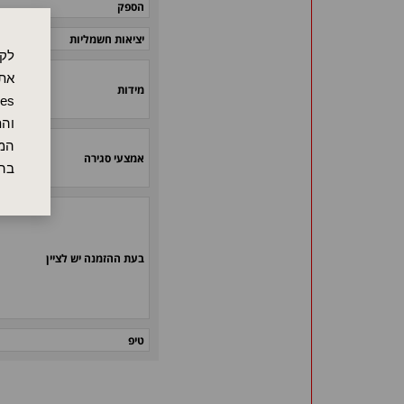
הספק
יציאות חשמליות
לקו
אתר
מידות
והת
המש
אמצעי סגירה
בה
בעת ההזמנה יש לציין
טיפ