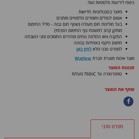
ניפוח ליריעות פלסטיות ועוד.
מיוצר בטכנולוגיות חדישות
אטום לנוזלים וחומרים פלסטיים מותכים
בעל מוליכות חום מעולה (שטף חום גבוה - סליל החימום
מותקן קרוב למשטח גוף החימום הפנימי)
התקנה ו\או החלפה נוחים ומהירים החוסכים זמני השבתה
חימום היקפי באחידות גבוהה
למפרט טכני מלא
לחץ כאן
​מוצר איכות תוצרת חברת
Watlow
תכונות המוצר
0
טמפרטורה עד C
760
מעלות
שתף את המוצר
מפרט טכני