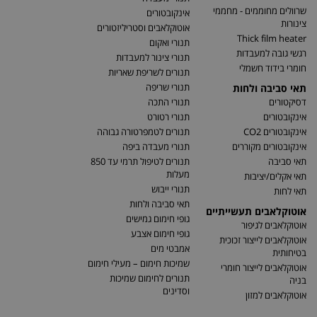
שרוולים מחוממים - מחממי
אינקובטורים
צינורות
אוטוקלאבים וסטריליזטורים
Thick film heater
תנורי ואקום
רגשי גובה למעבדות
תנורי צינור למעבדות
חומרי בידוד חשמלי
תנורים לשריפת שאריות
תנורי שריפה
תאי סביבה ולחות
דסיקטורים
תנורי התכה
אינקובטורים
תנורי רטורט
אינקובטורים CO2
תנורים לטמפרטורה גבוהה
אינקובטורים מקוררים
תנורי מעבדה ביפה
תאי סביבה
תנורים לטיפול תרמי עד 850
מעלות
תאי אקלים/יציבות
תנורי ייבוש
תאי לחות
תאי סביבה ולחות
אוטוקלאבים תעשייתיים
גופי חימום גמישים
אוטוקלאבים לגיפור
גופי חימום אצבע
אוטוקלאבים לייצור זכוכית
אמבטי מים
בטיחותית
שמיכות חימום – מעילי חימום
אוטוקלאבים לייצור חומרי
תנורים לחימום שמיכות
בניה
וסדינים
אוטוקלאבים למזון