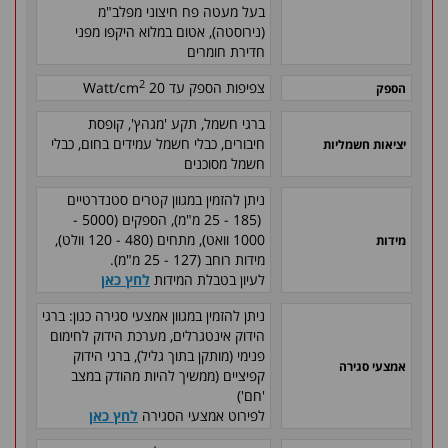
בעל מעטה פח חיצוני מפלב"מ
(נירוסטה), אטום במלוא היקפו מפני
חדירת חומרים
2
צפיפות הספק עד 20 Watt/cm
הספק
ברגי חשמל, תקע 'מגהץ', קופסת
חיבורים, כבלי חשמל עמידים בחום, כבלי
יציאות חשמליות
חשמל מסוכנים
ניתן להזמין במגוון קטרים סטנדרטיים
(185 - 25 מ"מ), הספקים (5000 -
1000 וואט), מתחים (480 - 120 וולט),
מידות
מידות רוחב (127 - 25 מ"מ).
לעיון בטבלת המידות
לחץ כאן
ניתן להזמין במגוון אמצעי סגירה כגון: ברגי
הידוק אינטגרלים, מערכת הידוק לחימום
פנימי (מותקן בתוך גליל), ברגי הידוק
אמצעי סגירה
קפיציים (ממשיך להיות מהודק במצב
'חם')
לפירוט אמצעי הסגירה
לחץ כאן