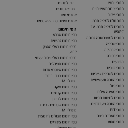
תנורי ייבוש
בידוד לתנורים
תנורי צינור תעשייתיים
מידוף לתנורים
תנורי ואקום
אמבטי מים
תנור מלח לטיפול תרמי
אמבט חימום סודה קאוסטית
תנורים לטיפול תרמי עד
גופי חימום
850°C
גופי חימום אצבע
תנורים לטמפרטורה גבוהה
גופי חימום גמישים
תנורי שריפה
סרטי חימום בעלי הספק
תנורי קרמיקה
קבוע
תנורי רטורט
סרטי חימום בעלי וויסות עצמי
מבצעים
גופי חימום ספירליים
תנורי זכוכית
גופי חימום אינפרא אדום
תנורים לשריפת שאריות
גופי חימום בנד - בידוד
תנורי התכה תעשייתיים
מינרלי MI
תנורי כיול
גופי חימום מיקה
תנורי טעינה עילית
גופי חימום קרמיים
תנורים לחימום חביות
גופי חימום לדיזות
תנורי התכה מעבדתיים
גופי חימום שטוחים - בידוד
תנורי PIT
מינרלי MI
תנורי מעבדה ביפה
גופי חימום טבולים לחומצות
תנורי מסוע
גופי חימום צינוריים