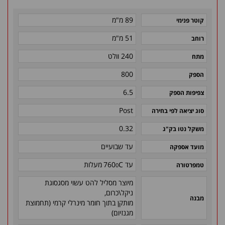
89 מ"מ
קוטר פנימי
51 מ"מ
רוחב
240 וולט
מתח
800
הספק
6.5
צפיפות הספק
Post
סוג יציאה לפי בחירה
0.32
משקל נטו בק"ג
עד שבועיים
מועד אספקה
0
עד C
760
מעלות
טמפרטורה
מיוצר מסליל להט עשוי מסגסוגת
ניקל\כרום,
מבנה
מותקן בתוך חומר מינרלי קרמי (תחמוצת
מגנזיום)