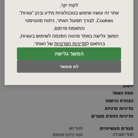
לקוח יקר,
2026 © כל הזכויות שמורות לאלקטרוטרם שיווק בע"מ, אין להעתיק, לשכפל
אתר זה עושה שימוש בטכנולוגיות מידע ובהן "עוגיות"
טקסטים, תמונות וכל חומר אחר באתר זה ללא אישור בעלי החברה.
Cookies, לצורך תפעול האתר, ניתוח סטטיסטי
והתאמת פרסום.
המשך גלישה באתר מהווה הסכמה לשימוש בעוגיות,
ראשי
בהתאם ל
מדיניות הפרטיות
של האתר.
שרות ותחזוקה
המשך גלישה
אודות
ספקים
לא מאשר
סרטונים
מאמרים
תקנון
מפת האתר
הצהרת נגישות
מדיניות פרטיות
מדיניות החזרת מוצרים
תנורים תעשייתיים
תנורי תא
תנורי מעבדה
תנורי נידוף ממיסים