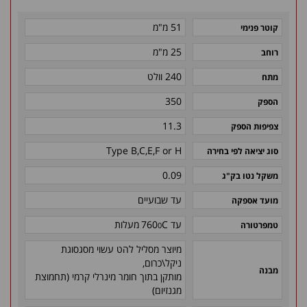
51 מ"מ
קוטר פנימי
25 מ"מ
רוחב
240 וולט
מתח
350
הספק
11.3
צפיפות הספק
Type B,C,E,F or H
סוג יציאה לפי בחירה
0.09
משקל נטו בק"ג
עד שבועיים
מועד אספקה
0
עד C
760
מעלות
טמפרטורה
מיוצר מסליל להט עשוי מסגסוגת
ניקל\כרום,
מבנה
מותקן בתוך חומר מינרלי קרמי (תחמוצת
מגנזיום)