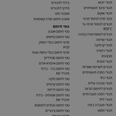
תנורי ייבוש
בידוד לתנורים
תנורי צינור תעשייתיים
מידוף לתנורים
תנורי ואקום
אמבטי מים
תנור מלח לטיפול תרמי
אמבט חימום סודה קאוסטית
תנורים לטיפול תרמי עד
גופי חימום
850°C
גופי חימום אצבע
תנורים לטמפרטורה גבוהה
גופי חימום גמישים
תנורי שריפה
סרטי חימום בעלי הספק
תנורי קרמיקה
קבוע
תנורי רטורט
סרטי חימום בעלי וויסות עצמי
מבצעים
גופי חימום ספירליים
תנורי זכוכית
גופי חימום אינפרא אדום
תנורים לשריפת שאריות
גופי חימום בנד - בידוד
תנורי התכה תעשייתיים
מינרלי MI
תנורי כיול
גופי חימום מיקה
תנורי טעינה עילית
גופי חימום קרמיים
תנורים לחימום חביות
גופי חימום לדיזות
תנורי התכה מעבדתיים
גופי חימום שטוחים - בידוד
תנורי PIT
מינרלי MI
תנורי מעבדה ביפה
גופי חימום טבולים לחומצות
תנורי מסוע
גופי חימום צינוריים