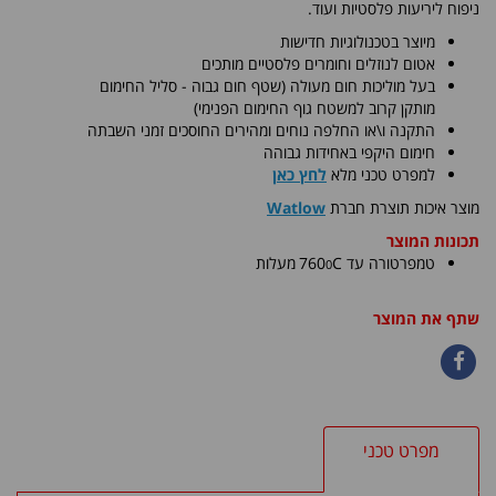
ניפוח ליריעות פלסטיות ועוד.
מיוצר בטכנולוגיות חדישות
אטום לנוזלים וחומרים פלסטיים מותכים
בעל מוליכות חום מעולה (שטף חום גבוה - סליל החימום
מותקן קרוב למשטח גוף החימום הפנימי)
התקנה ו\או החלפה נוחים ומהירים החוסכים זמני השבתה
חימום היקפי באחידות גבוהה
למפרט טכני מלא
לחץ כאן
​מוצר איכות תוצרת חברת
Watlow
תכונות המוצר
0
טמפרטורה עד C
760
מעלות
שתף את המוצר
מפרט טכני