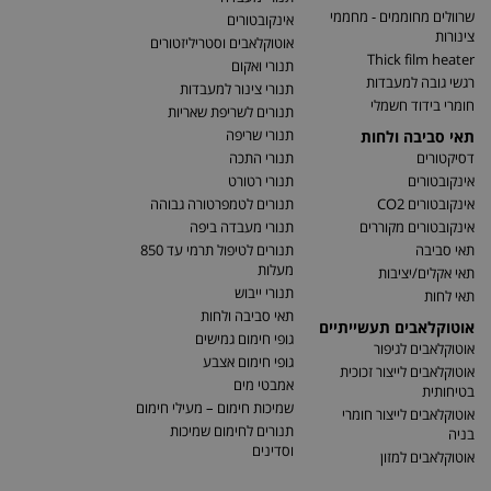
שרוולים מחוממים - מחממי
אינקובטורים
צינורות
אוטוקלאבים וסטריליזטורים
Thick film heater
תנורי ואקום
רגשי גובה למעבדות
תנורי צינור למעבדות
חומרי בידוד חשמלי
תנורים לשריפת שאריות
תנורי שריפה
תאי סביבה ולחות
דסיקטורים
תנורי התכה
אינקובטורים
תנורי רטורט
אינקובטורים CO2
תנורים לטמפרטורה גבוהה
אינקובטורים מקוררים
תנורי מעבדה ביפה
תאי סביבה
תנורים לטיפול תרמי עד 850
מעלות
תאי אקלים/יציבות
תנורי ייבוש
תאי לחות
תאי סביבה ולחות
אוטוקלאבים תעשייתיים
גופי חימום גמישים
אוטוקלאבים לגיפור
גופי חימום אצבע
אוטוקלאבים לייצור זכוכית
אמבטי מים
בטיחותית
שמיכות חימום – מעילי חימום
אוטוקלאבים לייצור חומרי
תנורים לחימום שמיכות
בניה
וסדינים
אוטוקלאבים למזון