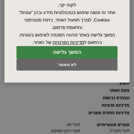
לקוח יקר,
2026 © כל הזכויות שמורות לאלקטרוטרם שיווק בע"מ, אין להעתיק, לשכפל
אתר זה עושה שימוש בטכנולוגיות מידע ובהן "עוגיות"
טקסטים, תמונות וכל חומר אחר באתר זה ללא אישור בעלי החברה.
Cookies, לצורך תפעול האתר, ניתוח סטטיסטי
והתאמת פרסום.
המשך גלישה באתר מהווה הסכמה לשימוש בעוגיות,
ראשי
בהתאם ל
מדיניות הפרטיות
של האתר.
שרות ותחזוקה
המשך גלישה
אודות
ספקים
לא מאשר
סרטונים
מאמרים
תקנון
מפת האתר
הצהרת נגישות
מדיניות פרטיות
מדיניות החזרת מוצרים
תנורים תעשייתיים
תנורי תא
תנורי מעבדה
תנורי נידוף ממיסים