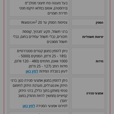
בעל מעטה פח חיצוני מפלב"מ
(נירוסטה), אטום במלוא היקפו מפני
חדירת חומרים
2
צפיפות הספק עד 20 Watt/cm
הספק
ברגי חשמל, תקע 'מגהץ', קופסת
חיבורים, כבלי חשמל עמידים בחום, כבלי
יציאות חשמליות
חשמל מסוכנים
ניתן להזמין במגוון קטרים סטנדרטיים
(185 - 25 מ"מ), הספקים (5000 -
1000 וואט), מתחים (480 - 120 וולט),
מידות
מידות רוחב (127 - 25 מ"מ).
לעיון בטבלת המידות
לחץ כאן
ניתן להזמין במגוון אמצעי סגירה כגון: ברגי
הידוק אינטגרלים, מערכת הידוק לחימום
פנימי (מותקן בתוך גליל), ברגי הידוק
אמצעי סגירה
קפיציים (ממשיך להיות מהודק במצב
'חם')
לפירוט אמצעי הסגירה
לחץ כאן