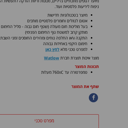
מיועד לגופים מתכתיים גליליים, מכונות ודיזות הזרקה לתעשיות הפ
ניפוח ליריעות פלסטיות ועוד.
מיוצר בטכנולוגיות חדישות
אטום לנוזלים וחומרים פלסטיים מותכים
בעל מוליכות חום מעולה (שטף חום גבוה - סליל החימום
מותקן קרוב למשטח גוף החימום הפנימי)
התקנה ו\או החלפה נוחים ומהירים החוסכים זמני השבת
חימום היקפי באחידות גבוהה
למפרט טכני מלא
לחץ כאן
​מוצר איכות תוצרת חברת
Watlow
תכונות המוצר
0
טמפרטורה עד C
760
מעלות
שתף את המוצר
מפרט טכני