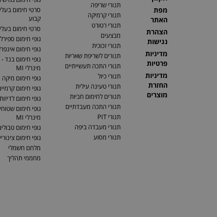
תנורי שריפה
מפת
סרטי חימום בעלי
תנורי קרמיקה
קבוע
האתר
תנורי רטורט
סרטי חימום בעלי 
הצהרת
מבצעים
גופי חימום ספירלי
נגישות
תנורי זכוכית
גופי חימום אינפר
מדיניות
תנורים לשריפת שאריות
גופי חימום בנד - 
פרטיות
תנורי התכה תעשייתיים
מינרלי MI
מדיניות
תנורי כיול
גופי חימום מיקה
החזרת
תנורי טעינה עילית
גופי חימום קרמיי
מוצרים
תנורים לחימום חביות
גופי חימום לדיזות
תנורי התכה מעבדתיים
גופי חימום שטוחים
תנורי PIT
מינרלי MI
תנורי מעבדה ביפה
גופי חימום טבולי
תנורי מסוע
גופי חימום צינוריי
מלחם חשמלי
מחממי תהליך