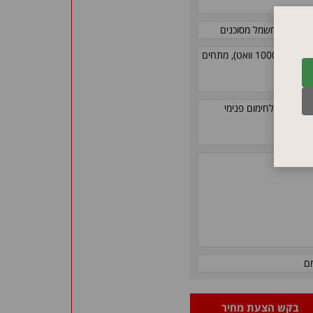
ום, כבלי חשמל מסוכנים
ניתן להזמין במגוון קטרים סטנדרטיים (185 - 25 מ"מ), הספקים (5000 - 1000 וואט), מתחים
רכת הידוק לחימום פנימי
ב 'חם')
ם
בקש הצעת מחיר