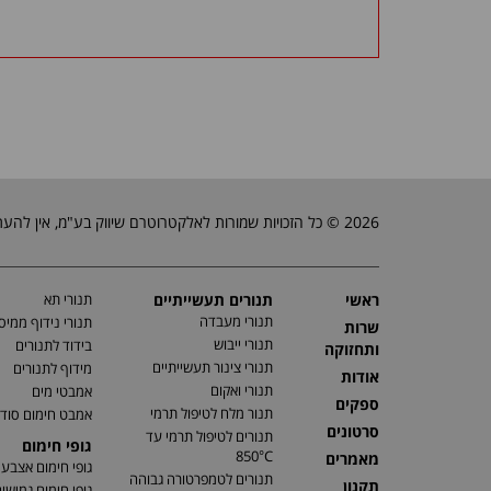
2026 © כל הזכויות שמורות לאלקטרוטרם שיווק בע"מ, אין להעתיק, לשכפל טקסטים, תמונות וכל חומר אחר באתר זה ללא אישור בעלי החברה.
ראשי
תנורים תעשייתיים
תנורי תא
תנורי מעבדה
תנורי נידוף ממיס
שרות
תנורי ייבוש
בידוד לתנורים
ותחזוקה
תנורי צינור תעשייתיים
מידוף לתנורים
אודות
תנורי ואקום
אמבטי מים
ספקים
תנור מלח לטיפול תרמי
אמבט חימום סוד
סרטונים
תנורים לטיפול תרמי עד
גופי חימום
850°C
מאמרים
גופי חימום אצבע
תנורים לטמפרטורה גבוהה
תקנון
גופי חימום גמישי