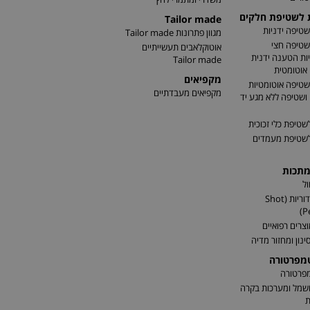
ת לשטיפת חלקים
Tailor made
שטיפה ידניות
מגוון פתרונות Tailor made
שטיפה חצי
אוטוקלאבים תעשייתיים
ות הטענה ידנית
Tailor made
אוטומטית
מקפיאים
שטיפה אוטומטיות
מקפיאים מעבדתיים
שטיפה ללא מגע יד
שטיפת כלי זכוכית
לשטיפת מעמדים
מתכות
ל
התזת כדוריות (Shot
P
וצרים רפואיים
ינון ומחזור מדיה
טמפרטורה
מפרטורה
שמל ומערכות בקרה
ת