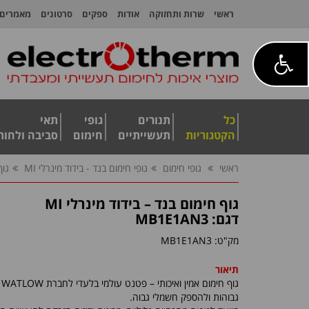
ראשי
שרות ותחזוקה
אודות
ספקים
סרטונים
מאמרים
כל
תנורים
גופי
תאי
הקטגוריות
תעשייתיים
חימום
סביבה ולחות
ראשי
גופי חימום
גופי חימום בנד - בידוד מינרלי MI
גוף
גוף חימום בנד – בידוד מינרלי MI
דגם: MB1E1AN3
מק"ט:
MB1E1AN3
תיאור
גוף חימום אמין ואיכותי – פטנט עולמי בלעדי לחברת
WATLOW
ל
גבוהות ולהספק חשמלי גבוה.