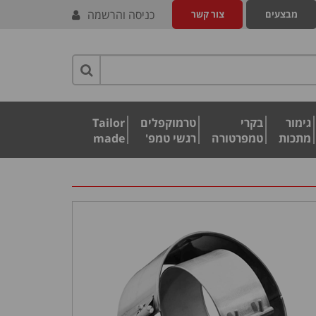
כניסה והרשמה
מבצעים
צור קשר
גימור
בקרי
טרמוקפלים
Tailor
מתכות
טמפרטורה
רגשי טמפ'
made