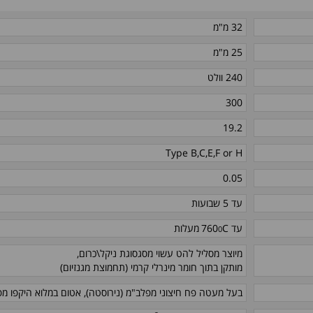
32 מ"מ
25 מ"מ
240 וולט
300
19.2
Type B,C,E,F or H
0.05
עד 5 שבועות
0
עד C
760
מעלות
מיוצר מסליל להט עשוי מסגסוגת ניקל\כרום,
מותקן בתוך חומר מינרלי קרמי (תחמוצת מגנזיום)
בעל מעטה פח חיצוני מפלב"מ (נירוסטה), אטום במלוא היקפו מפ