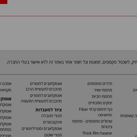
חדרים מחוממים
אוטוקלאבים לחומרים
אמבט חי
מרוכבים לתעשיית הרכב
ים
מחממי אוויר
מקפיאים
אוטוקלאבים לחומרים
מחממי חביות
אוטוק
מרוכבים לתעשיית התעופה
יצוקים מתכתיים
אוטוקלא
גוף חימום קרמי Fiber
ציוד למעבדות
אוטוקלא
ceramic
ה קאוסטית
תנורי מעבדה
אוטוקלא
שרוולים מחוממים - מחממי
אינקובטורים
אוטוקלא
צינורות
אוטוקלאבים וסטריליזטורים
נפתחת
Thick film heater
תנורי ואקום
סטריליז
ם