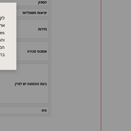
הספק
יציאות חשמליות
לקו
אתר
מידות
והת
המש
אמצעי סגירה
בה
בעת ההזמנה יש לציין
טיפ