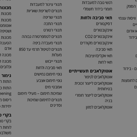
רגשי גובה למעבדות
תנורי צינור למעבדות
 הספק
מכונו
חומרי בידוד חשמלי
תנורים לשריפת שאריות
מכונות 
תנורי שריפה
תאי סביבה ולחות
וויסות עצמי
מכונות 
דסיקטורים
תנורי התכה
ים
אוטומטי
אינקובטורים
תנורי רטורט
א אדום
ושטיפה 
אינקובטורים CO2
תנורים לטמפרטורה גבוהה
בידוד
מכונות 
אינקובטורים מקוררים
תנורי מעבדה ביפה
הטענה ו
אדם
תאי סביבה
תנורים לטיפול תרמי עד 850
מעלות
מכונה ל
ם
תאי אקלים/יציבות
תנורי ייבוש
מכונה 
תאי לחות
וכלובים
תאי סביבה ולחות
 - בידוד
אוטוקלאבים תעשייתיים
גופי חימום גמישים
גימור 
אוטוקלאבים לגיפור
ם לחומצות
גופי חימום אצבע
התזת חו
אוטוקלאבים לייצור זכוכית
ם
אמבטי מים
בטיחותית
שמיכות חימום – מעילי חימום
eening)
אוטוקלאבים לייצור חומרי
תנורים לחימום שמיכות
ריסוס מ
בניה
וסדינים
יחידות ס
אוטוקלאבים למזון
בקרי 
בקרי ט
לוחות ח
משולבו