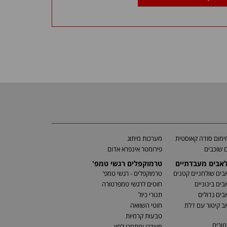
מום סודה קאוסטית
מערכות מיתוג
 שוכבים
פירומטר אינפרא אדום
לאבים מעבדתיים
טרמוקפלים רגשי טמפ'
בים שולחניים קטנים
טרמוקפלים - רגשי טמפ'
בים בינוניים
חוטים לרגשי טמפרטורה
בים גדולים
תנורי כיול
ב קיטור עם דלת
חוטי השוואה
טבעות קרמיות
טורים
משדרי ומתמרי לחץ