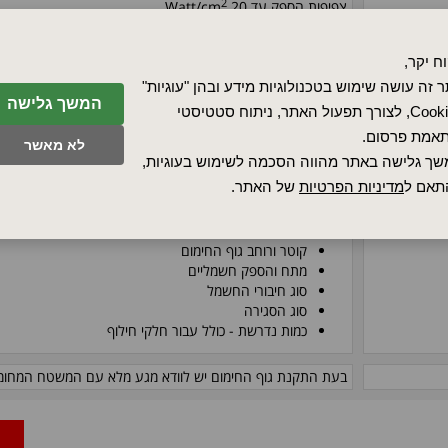
2
צפיפות הספק עד 20 Watt/cm
ברגי חשמל, תקע 'מגהץ', קופסת חיבורים, כבלי חשמל עמידים בח
ח יקר,
 זה עושה שימוש בטכנולוגיות מידע ובהן "עוגיות"
(480 - 120 וולט), מידות רוחב (127 - 25 מ"מ).
המשך גלישה
Cookies, לצורך תפעול האתר, ניתוח סטטיסטי
לעיון בטבלת המידות
לחץ כאן
אמת פרסום.
לא מאשר
ניתן להזמין במגוון אמצעי סגירה כגון: ברגי הידוק אינטגרלים, מע
ך גלישה באתר מהווה הסכמה לשימוש בעוגיות,
(מותקן בתוך גליל), ברגי הידוק קפיציים (ממשיך להיות מהודק במצ
תאם ל
מדיניות הפרטיות
של האתר.
לפירוט אמצעי הסגירה
לחץ כאן
האם מיועד לחימום חיצוני או פנימי
קוטר ורוחב גוף החימום
מתח והספק חשמליים
סוג חיבורי החשמל
סוג הסגירה
כמות נדרשת - כולל עבור חלקי חילוף
בעת התקנת גוף החימום יש לוודא מגע מלא עם המשטח המחומ