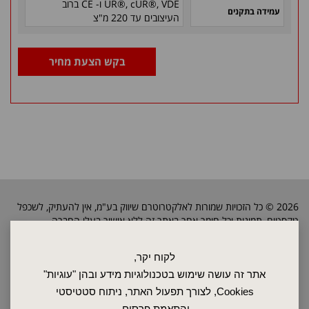
UR®, cUR®, VDE ו- CE ברוב
עמידה בתקנים
העיצובים עד 220 מ"צ
בקש הצעת מחיר
2026 © כל הזכויות שמורות לאלקטרוטרם שיווק בע"מ, אין להעתיק, לשכפל
טקסטים, תמונות וכל חומר אחר באתר זה ללא אישור בעלי החברה.
לקוח יקר,
ראשי
אתר זה עושה שימוש בטכנולוגיות מידע ובהן "עוגיות"
שרות ותחזוקה
Cookies, לצורך תפעול האתר, ניתוח סטטיסטי
אודות
והתאמת פרסום.