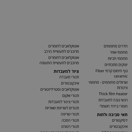
חדרים מחוממים
אוטוקלאבים לחומרים
מרוכבים לתעשיית הרכב
מחממי אוויר
אוטוקלאבים לחומרים
מחממי חביות
מרוכבים לתעשיית התעופה
יצוקים מתכתיים
גוף חימום קרמי Fiber
ציוד למעבדות
ceramic
תנורי מעבדה
שרוולים מחוממים - מחממי
אינקובטורים
צינורות
אוטוקלאבים וסטריליזטורים
Thick film heater
תנורי ואקום
רגשי גובה למעבדות
תנורי צינור למעבדות
חומרי בידוד חשמלי
תנורים לשריפת שאריות
תנורי שריפה
תאי סביבה ולחות
דסיקטורים
תנורי התכה
אינקובטורים
תנורי רטורט