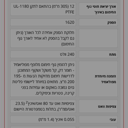
12 (305 מ"מ) בהתאם לתקן 1180-UL
אורך יציאת חוטי גוף
PTFE
החימום באינץ'
1620
הספק
חלוקת הספק אחידה לכל האורך (ניתן
גם לקבל בהספק לא אחיד לאורך גוף
החימום)
240 וולט
מתח
ניתן להזמין גוף חימום מלופף מפוליאמיד
- חומר דק, קל משקל ושקוף המתוכנן
לדרישות חימום מדויקות הנעות מ 195-
הזמנה מיוחדת
200 מ"צ. מתאים במיוחד ליישומי פליטת
מפולאמיד
גזים נמוכה בואקום או עמידות בפני
קרינה, פטריות וכימיקלים.
'2
צפיפויות ואט עד 80 ואט/אינץ
(23.5
צפיפות וואט
ואט/סמ"ר), בתלות בטמפרטורת היישום
0.055 אינץ' (1.4 מ"מ)
עובי