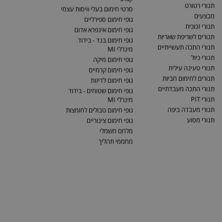
תנורי רטורט
סרטי חימום בעלי וויסות עצמי
מבצעים
גופי חימום ספירליים
תנורי זכוכית
גופי חימום אינפרא אדום
תנורים לשריפת שאריות
גופי חימום בנד - בידוד
תנורי התכה תעשייתיים
מינרלי MI
תנורי כיול
גופי חימום מיקה
תנורי טעינה עילית
גופי חימום קרמיים
תנורים לחימום חביות
גופי חימום לדיזות
תנורי התכה מעבדתיים
גופי חימום שטוחים - בידוד
תנורי PIT
מינרלי MI
תנורי מעבדה ביפה
גופי חימום טבולים לחומצות
תנורי מסוע
גופי חימום צינוריים
מלחם חשמלי
מחממי תהליך