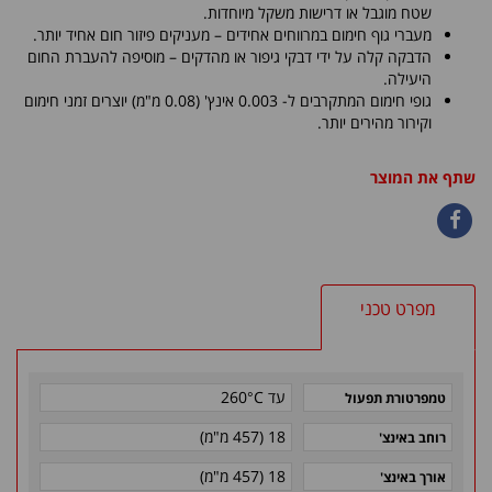
שטח מוגבל או דרישות משקל מיוחדות.
מעברי גוף חימום במרווחים אחידים – מעניקים פיזור חום אחיד יותר.
הדבקה קלה על ידי דבקי גיפור או מהדקים – מוסיפה להעברת החום
היעילה.
גופי חימום המתקרבים ל- 0.003 אינץ' (0.08 מ"מ) יוצרים זמני חימום
וקירור מהירים יותר.
שתף את המוצר
מפרט טכני
עד 260°C
טמפרטורת תפעול
18 (457 מ"מ)
רוחב באינצ'
18 (457 מ"מ)
אורך באינצ'