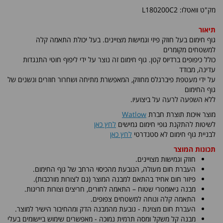
מק"ט וואטלו: L180200C2
תיאור
גוף חימום בעל חוזק פיזי וגמישות מצויינים. בעל יכולת התאמה קלה
למשטחים מקומרים
כולל כיפופים ברדיוס קטן. גוף חימום זה נוצר על ידי ליפוף חוטי התנגדות
עדינה, מבודד
על ידי מעטפת פיברגלס מחוזק, המאפשרת מתיחה ושחרור חוזרים ונשנים של
גוף החימום
ללא השפעה לרעה על ביצועיו.
מוצר איכות תוצרת חברת
Watlow
לשיטות להתקנת גופי חימום גמישים
לחץ כאן
לבניית גוף חימום לא סטנדרטי
לחץ כאן
תכונות המוצר
חוזק וגמישות מצויינים.
העברת חום מעולה, הנובעת מהכיסוי הרחב של גוף החימום.
פיזור חום אחיד בהתאם למבנה המוצר (גם לצורות מורכבות).
מבנה גיאומטרי שטוח – התאמה לחורים, חריצים וצורות חריגות.
התאמה קלה ונוחה למשטחים צפופים.
העברת חום מצוינת - נובעת מהמבנה הדק ומהחיבור הישיר למוצר.
מבנה קל משקל ומסה תרמית נמוכה - מאפשרים שימוש ביישומים בעלי