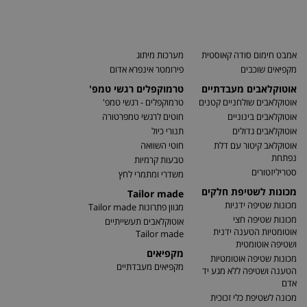
אמבט חימום סודה קאוסטית
מערכות מיתוג
מקפיאים שוכבים
פירומטר אינפרא אדום
אוטוקלאבים מעבדתיים
טרמוקפלים רגשי טמפ'
אוטוקלאבים שולחניים קטנים
טרמוקפלים - רגשי טמפ'
אוטוקלאבים בינוניים
חוטים לרגשי טמפרטורה
אוטוקלאבים גדולים
תנורי כיול
אוטוקלאב קיטור עם דלת
חוטי השוואה
נפתחת
טבעות קרמיות
סטריליזטורים
משדרי ומתמרי לחץ
מכונות לשטיפת חלקים
Tailor made
מכונות שטיפה ידניות
מגוון פתרונות Tailor made
מכונות שטיפה חצי
אוטוקלאבים תעשייתיים
אוטומטיות הטענה ידנית
Tailor made
ושטיפה אוטומטית
מקפיאים
מכונות שטיפה אוטומטיות
מקפיאים מעבדתיים
הטענה ושטיפה ללא מגע יד
אדם
מכונה לשטיפת כלי זכוכית