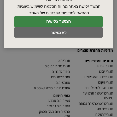
ספקים
המשך גלישה באתר מהווה הסכמה לשימוש בעוגיות,
סרטונים
בהתאם ל
מדיניות הפרטיות
של האתר.
מאמרים
המשך גלישה
תקנון
מפת האתר
לא מאשר
הצהרת נגישות
מדיניות פרטיות
מדיניות החזרת מוצרים
תנורים תעשייתיים
תנורי תא
תנורי מעבדה
תנורי נידוף ממיסים
תנורי ייבוש
בידוד לתנורים
תנורי צינור תעשייתיים
מידוף לתנורים
תנורי ואקום
אמבטי מים
תנור מלח לטיפול תרמי
אמבט חימום סודה קאוסטית
תנורים לטיפול תרמי עד
גופי חימום
850°C
גופי חימום אצבע
תנורים לטמפרטורה גבוהה
גופי חימום גמישים
תנורי שריפה
סרטי חימום בעלי הספק
תנורי קרמיקה
קבוע