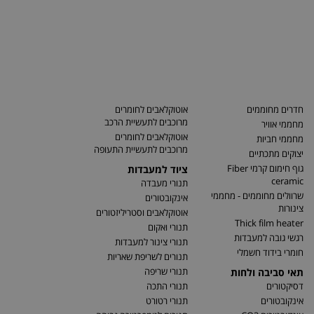
חדרים מחוממים
אוטוקלאבים לחומרים
מרוכבים לתעשיית הרכב
מחממי אוויר
אוטוקלאבים לחומרים
מחממי חביות
מרוכבים לתעשיית התעופה
יצוקים מתכתיים
גוף חימום קרמי Fiber
ציוד למעבדות
ceramic
תנורי מעבדה
שרוולים מחוממים - מחממי
אינקובטורים
צינורות
אוטוקלאבים וסטריליזטורים
Thick film heater
תנורי ואקום
רגשי גובה למעבדות
תנורי צינור למעבדות
חומרי בידוד חשמלי
תנורים לשריפת שאריות
תנורי שריפה
תאי סביבה ולחות
דסיקטורים
תנורי התכה
אינקובטורים
תנורי רטורט