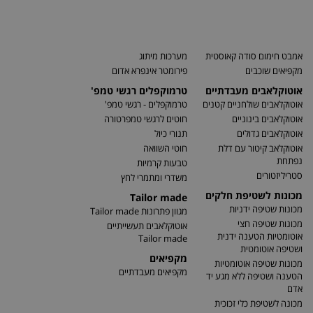
אמבט חימום סודה קאוסטית
מערכות מיתוג
מקפיאים שוכבים
פירומטר אינפרא אדום
אוטוקלאבים מעבדתיים
טרמוקפלים רגשי טמפ'
אוטוקלאבים שולחניים קטנים
טרמוקפלים - רגשי טמפ'
אוטוקלאבים בינוניים
חוטים לרגשי טמפרטורה
אוטוקלאבים גדולים
תנורי כיול
אוטוקלאב קיטור עם דלת
חוטי השוואה
נפתחת
טבעות קרמיות
סטריליזטורים
משדרי ומתמרי לחץ
מכונות לשטיפת חלקים
Tailor made
מכונות שטיפה ידניות
מגוון פתרונות Tailor made
מכונות שטיפה חצי
אוטוקלאבים תעשייתיים
אוטומטיות הטענה ידנית
Tailor made
ושטיפה אוטומטית
מקפיאים
מכונות שטיפה אוטומטיות
מקפיאים מעבדתיים
הטענה ושטיפה ללא מגע יד
אדם
מכונה לשטיפת כלי זכוכית