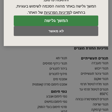
ספקים
המשך גלישה באתר מהווה הסכמה לשימוש בעוגיות,
סרטונים
בהתאם ל
מדיניות הפרטיות
של האתר.
מאמרים
המשך גלישה
תקנון
מפת האתר
לא מאשר
הצהרת נגישות
מדיניות פרטיות
מדיניות החזרת מוצרים
תנורים תעשייתיים
תנורי תא
תנורי מעבדה
תנורי נידוף ממיסים
תנורי ייבוש
בידוד לתנורים
תנורי צינור תעשייתיים
מידוף לתנורים
תנורי ואקום
אמבטי מים
תנור מלח לטיפול תרמי
אמבט חימום סודה קאוסטית
תנורים לטיפול תרמי עד
גופי חימום
850°C
גופי חימום אצבע
תנורים לטמפרטורה גבוהה
גופי חימום גמישים
תנורי שריפה
סרטי חימום בעלי הספק
תנורי קרמיקה
קבוע