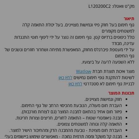
מק"ט וואטלו: L120200C2
תיאור
גוף חימום בעל חוזק פיזי וגמישות מצויינים. בעל יכולת התאמה קלה
למשטחים מקומרים
כולל כיפופים ברדיוס קטן. גוף חימום זה נוצר על ידי ליפוף חוטי התנגדות
עדינה, מבודד
על ידי מעטפת פיברגלס מחוזק, המאפשרת מתיחה ושחרור חוזרים ונשנים של
גוף החימום
ללא השפעה לרעה על ביצועיו.
מוצר איכות תוצרת חברת
Watlow
לשיטות להתקנת גופי חימום גמישים
לחץ כאן
לבניית גוף חימום לא סטנדרטי
לחץ כאן
תכונות המוצר
חוזק וגמישות מצויינים.
העברת חום מעולה, הנובעת מהכיסוי הרחב של גוף החימום.
פיזור חום אחיד בהתאם למבנה המוצר (גם לצורות מורכבות).
מבנה גיאומטרי שטוח – התאמה לחורים, חריצים וצורות חריגות.
התאמה קלה ונוחה למשטחים צפופים.
העברת חום מצוינת - נובעת מהמבנה הדק ומהחיבור הישיר למוצר.
מבנה קל משקל ומסה תרמית נמוכה - מאפשרים שימוש ביישומים בעלי