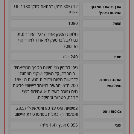
12 (305 מ"מ) בהתאם לתקן 1180-UL
אורך יציאת חוטי גוף
PTFE
החימום באינץ'
1080
הספק
חלוקת הספק אחידה לכל האורך (ניתן
גם לקבל בהספק לא אחיד לאורך גוף
החימום)
240 וולט
מתח
ניתן להזמין גוף חימום מלופף מפוליאמיד
- חומר דק, קל משקל ושקוף המתוכנן
לדרישות חימום מדויקות הנעות מ 195-
הזמנה מיוחדת
200 מ"צ. מתאים במיוחד ליישומי פליטת
מפולאמיד
גזים נמוכה בואקום או עמידות בפני
קרינה, פטריות וכימיקלים.
'2
צפיפויות ואט עד 80 ואט/אינץ
(23.5
צפיפות וואט
ואט/סמ"ר), בתלות בטמפרטורת היישום
0.055 אינץ' (1.4 מ"מ)
עובי