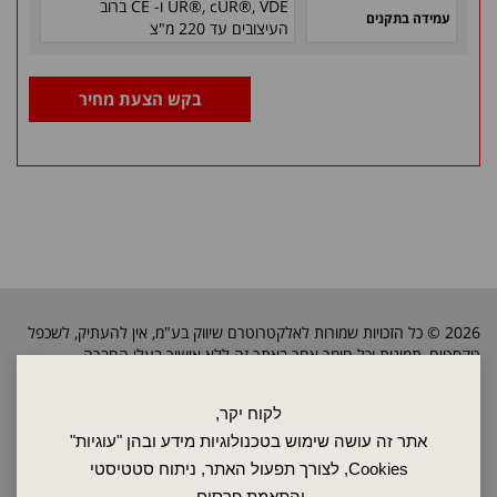
UR®, cUR®, VDE ו- CE ברוב
עמידה בתקנים
העיצובים עד 220 מ"צ
בקש הצעת מחיר
2026 © כל הזכויות שמורות לאלקטרוטרם שיווק בע"מ, אין להעתיק, לשכפל
טקסטים, תמונות וכל חומר אחר באתר זה ללא אישור בעלי החברה.
לקוח יקר,
ראשי
אתר זה עושה שימוש בטכנולוגיות מידע ובהן "עוגיות"
שרות ותחזוקה
Cookies, לצורך תפעול האתר, ניתוח סטטיסטי
אודות
והתאמת פרסום.