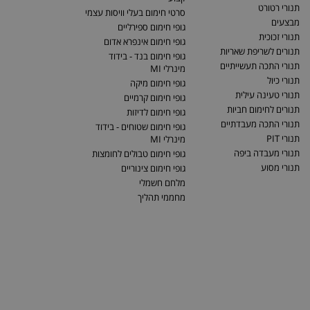
תנורי רטורט
סרטי חימום בעלי וויסות עצמי
מבצעים
גופי חימום ספירליים
תנורי זכוכית
גופי חימום אינפרא אדום
תנורים לשריפת שאריות
גופי חימום בנד - בידוד
תנורי התכה תעשייתיים
מינרלי MI
תנורי כיול
גופי חימום מיקה
תנורי טעינה עילית
גופי חימום קרמיים
תנורים לחימום חביות
גופי חימום לדיזות
תנורי התכה מעבדתיים
גופי חימום שטוחים - בידוד
תנורי PIT
מינרלי MI
תנורי מעבדה ביפה
גופי חימום טבולים לחומצות
תנורי מסוע
גופי חימום צינוריים
מלחם חשמלי
מחממי תהליך