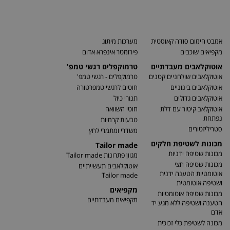
אמבט חימום סודה קאוסטית
מערכות מיתוג
מקפיאים שוכבים
פירומטר אינפרא אדום
אוטוקלאבים מעבדתיים
טרמוקפלים רגשי טמפ'
אוטוקלאבים שולחניים קטנים
טרמוקפלים - רגשי טמפ'
אוטוקלאבים בינוניים
חוטים לרגשי טמפרטורה
אוטוקלאבים גדולים
תנורי כיול
אוטוקלאב קיטור עם דלת
חוטי השוואה
נפתחת
טבעות קרמיות
סטריליזטורים
משדרי ומתמרי לחץ
מכונות לשטיפת חלקים
Tailor made
מכונות שטיפה ידניות
מגוון פתרונות Tailor made
מכונות שטיפה חצי
אוטוקלאבים תעשייתיים
אוטומטיות הטענה ידנית
Tailor made
ושטיפה אוטומטית
מקפיאים
מכונות שטיפה אוטומטיות
מקפיאים מעבדתיים
הטענה ושטיפה ללא מגע יד
אדם
מכונה לשטיפת כלי זכוכית