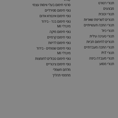
תנורי רטורט
סרטי חימום בעלי וויסות עצמי
מבצעים
גופי חימום ספירליים
תנורי זכוכית
גופי חימום אינפרא אדום
תנורים לשריפת שאריות
גופי חימום בנד - בידוד
תנורי התכה תעשייתיים
מינרלי MI
תנורי כיול
גופי חימום מיקה
תנורי טעינה עילית
גופי חימום קרמיים
תנורים לחימום חביות
גופי חימום לדיזות
תנורי התכה מעבדתיים
גופי חימום שטוחים - בידוד
תנורי PIT
מינרלי MI
תנורי מעבדה ביפה
גופי חימום טבולים לחומצות
תנורי מסוע
גופי חימום צינוריים
מלחם חשמלי
מחממי תהליך