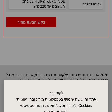
UR®, cUR®, VDE ו- CE ברוב
עמידה בתקנים
העיצובים עד 220 מ"צ
בקש הצעת מחיר
2026 © כל הזכויות שמורות לאלקטרוטרם שיווק בע"מ, אין להעתיק, לשכפל
טקסטים, תמונות וכל חומר אחר באתר זה ללא אישור בעלי החברה.
לקוח יקר,
ראשי
אתר זה עושה שימוש בטכנולוגיות מידע ובהן "עוגיות"
שרות ותחזוקה
Cookies, לצורך תפעול האתר, ניתוח סטטיסטי
אודות
והתאמת פרסום.