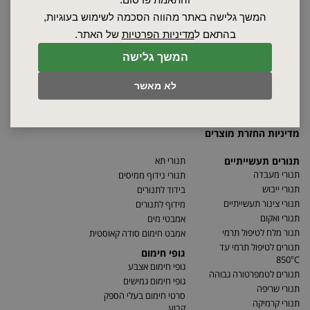
ספקים
המשך גלישה באתר מהווה הסכמה לשימוש בעוגיות,
סרטונים
בהתאם ל
מדיניות הפרטיות
של האתר.
מאמרים
המשך גלישה
תקנון
מפת האתר
לא מאשר
הצהרת נגישות
מדיניות פרטיות
מדיניות החזרת מוצרים
תנורים תעשייתיים
תנורי תא
תנורי מעבדה
תנורי נידוף ממיסים
תנורי ייבוש
בידוד לתנורים
תנורי צינור תעשייתיים
מידוף לתנורים
תנורי ואקום
אמבטי מים
תנור מלח לטיפול תרמי
אמבט חימום סודה קאוסטית
תנורים לטיפול תרמי עד
גופי חימום
850°C
גופי חימום אצבע
תנורים לטמפרטורה גבוהה
גופי חימום גמישים
תנורי שריפה
סרטי חימום בעלי הספק
תנורי קרמיקה
קבוע