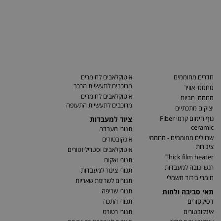
חדרים מחוממים
אוטוקלאבים לחומרים
מרוכבים לתעשיית הרכב
מחממי אוויר
אוטוקלאבים לחומרים
מחממי חביות
מרוכבים לתעשיית התעופה
יצוקים מתכתיים
גוף חימום קרמי Fiber
ציוד למעבדות
ceramic
תנורי מעבדה
שרוולים מחוממים - מחממי
אינקובטורים
צינורות
אוטוקלאבים וסטריליזטורים
Thick film heater
תנורי ואקום
רגשי גובה למעבדות
תנורי צינור למעבדות
חומרי בידוד חשמלי
תנורים לשריפת שאריות
תנורי שריפה
תאי סביבה ולחות
דסיקטורים
תנורי התכה
אינקובטורים
תנורי רטורט