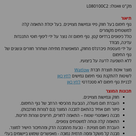
מק"ט וואטלו: L080100C2
תיאור
גוף חימום בעל חוזק פיזי וגמישות מצויינים. בעל יכולת התאמה קלה
למשטחים מקומרים
כולל כיפופים ברדיוס קטן. גוף חימום זה נוצר על ידי ליפוף חוטי התנגדות
עדינה, מבודד
על ידי מעטפת פיברגלס מחוזק, המאפשרת מתיחה ושחרור חוזרים ונשנים של
גוף החימום
ללא השפעה לרעה על ביצועיו.
מוצר איכות תוצרת חברת
Watlow
לשיטות להתקנת גופי חימום גמישים
לחץ כאן
לבניית גוף חימום לא סטנדרטי
לחץ כאן
תכונות המוצר
חוזק וגמישות מצויינים.
העברת חום מעולה, הנובעת מהכיסוי הרחב של גוף החימום.
פיזור חום אחיד בהתאם למבנה המוצר (גם לצורות מורכבות).
מבנה גיאומטרי שטוח – התאמה לחורים, חריצים וצורות חריגות.
התאמה קלה ונוחה למשטחים צפופים.
העברת חום מצוינת - נובעת מהמבנה הדק ומהחיבור הישיר למוצר.
מבנה קל משקל ומסה תרמית נמוכה - מאפשרים שימוש ביישומים בעלי