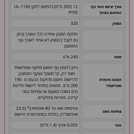
12 (305 מ"מ) בהתאם לתקן 1180-UL
אורך יציאת חוטי גוף
PTFE
החימום באינץ'
320
הספק
חלוקת הספק אחידה לכל האורך (ניתן
גם לקבל בהספק לא אחיד לאורך גוף
החימום)
240 וולט
מתח
ניתן להזמין גוף חימום מלופף מפוליאמיד
- חומר דק, קל משקל ושקוף המתוכנן
לדרישות חימום מדויקות הנעות מ 195-
הזמנה מיוחדת
200 מ"צ. מתאים במיוחד ליישומי פליטת
מפולאמיד
גזים נמוכה בואקום או עמידות בפני
קרינה, פטריות וכימיקלים.
'2
צפיפויות ואט עד 80 ואט/אינץ
(23.5
צפיפות וואט
ואט/סמ"ר), בתלות בטמפרטורת היישום
0.055 אינץ' (1.4 מ"מ)
עובי