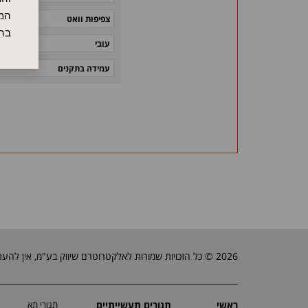
המש
צפיפות וואט
בה
עובי
עמידה בתקנים
2026 © כל הזכויות שמורות לאלקטרוטרם שיווק בע"מ, אין להעתיק, לשכפל טקסטים, תמונות וכל חומר אחר באתר זה ללא אישור בעלי החברה.
ראשי
תנורים תעשייתיים
תנורי תא