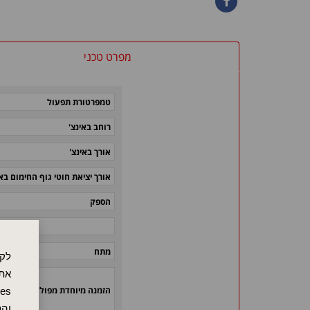
מפרט טכני
טמפרטורת תפעול
רוחב באינצ'
אורך באינצ'
אורך יציאת חוטי גוף החימום באי
הספק
מתח
לקו
אתר
הזמנה מיוחדת מפולאמיד
והת