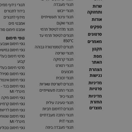
תנורי מעבדה
תנורי נידוף ממיס
שרות
תנורי ייבוש
בידוד לתנורים
ותחזוקה
תנורי צינור תעשייתיים
מידוף לתנורים
אודות
תנורי ואקום
אמבטי מים
ספקים
תנור מלח לטיפול תרמי
אמבט חימום סוד
סרטונים
תנורים לטיפול תרמי עד
גופי חימום
850°C
מאמרים
גופי חימום אצבע
תנורים לטמפרטורה גבוהה
תקנון
גופי חימום גמישי
תנורי שריפה
מפת
סרטי חימום בעלי
תנורי קרמיקה
קבוע
האתר
תנורי רטורט
סרטי חימום בעלי 
הצהרת
מבצעים
גופי חימום ספירלי
נגישות
תנורי זכוכית
גופי חימום אינפר
מדיניות
תנורים לשריפת שאריות
גופי חימום בנד - 
פרטיות
תנורי התכה תעשייתיים
מינרלי MI
מדיניות
תנורי כיול
גופי חימום מיקה
החזרת
תנורי טעינה עילית
גופי חימום קרמיי
מוצרים
תנורים לחימום חביות
גופי חימום לדיזות
תנורי התכה מעבדתיים
גופי חימום שטוחים
תנורי PIT
מינרלי MI
תנורי מעבדה ביפה
גופי חימום טבולי