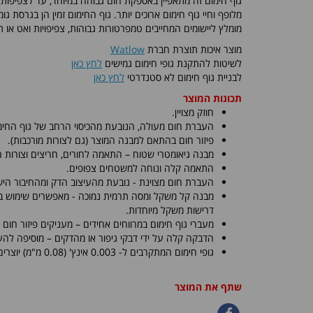
גוף חימום זה מתאפיין באספקת חום גבוהה במיוחד, עד לצפיפות ו
מלופף וחיי גוף חימום ארוכים יותר. גוף החימום זמין הן בגרסת גומי
מומלץ ליישומים המחייבים טמפרטורות גבוהות, צפיפויות ואט או ת
מוצר איכות תוצרת חברת
Watlow
לשיטות להתקנת גופי חימום גמישים
לחץ כאן
לבניית גוף חימום לא סטנדרטי
לחץ כאן
תכונות המוצר
חוזק מצויין.
העברת חום מעולה, הנובעת מהכיסוי הרחב של גוף החימ
פיזור חום בהתאם למבנה המוצר (גם לצורות מורכבות).
מבנה גיאומטרי שטוח – התאמה לחורים, חריצים וצורות ח
התאמה קלה ונוחה למשטחים צפופים.
העברת חום מצוינת - נובעת מהעיצוב הדק ומהחיבור הישי
מבנה קל משקל ומסה תרמית נמוכה - מאפשרים שימוש בי
דרישות משקל מיוחדות.
מעברי גוף חימום במרווחים אחידים – מעניקים פיזור חום א
הדבקה קלה על ידי דבקי גיפור או מהדקים – מוסיפה לה
גופי חימום המתקרבים ל- 0.003 אינץ' (0.08 מ"מ) יוצרים זמני חימום וקירור מהירים יותר.
שתף את המוצר