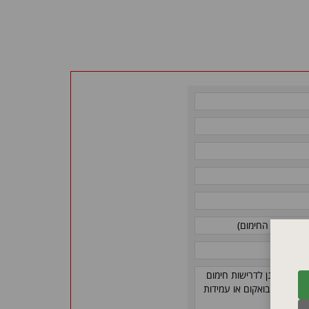
אורך גוף החימום)
וף המתוכנן לדרישות חימום
י פליטת גזים נמוכה בואקום או עמידות