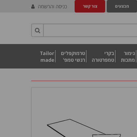
כניסה והרשמה
מבצעים
צור קשר
גימור
בקרי
טרמוקפלים
Tailor
מתכות
טמפרטורה
רגשי טמפ'
made