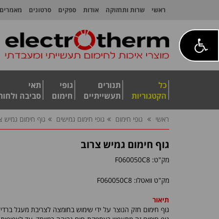
ראשי
שרות ותחזוקה
אודות
ספקים
סרטונים
מאמרים
כל
תנורים
גופי
תאי
הקטגוריות
תעשייתיים
חימום
סביבה ולחות
ראשי
גופי חימום
גופי חימום גמישים
גוף חימום גמיש צ
גוף חימום גמיש צרוב
מק"ט:
F060050C8
מק"ט וואטלו: F060050C8
תיאור
גוף חימום חזק הנוצר על ידי שימוש בחומצה לצריבת מעגל ברדי