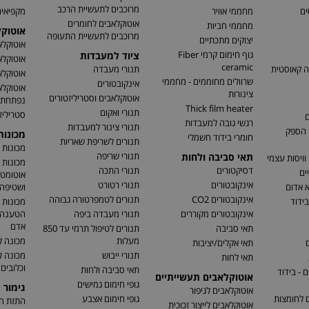
מרוכבים לתעשיית הרכב
ים
מחממי אוויר
מקפיאים
אוטוקלאבים לחומרים
מחממי חביות
אוטוק
מרוכבים לתעשיית התעופה
יצוקים מתכתיים
אוטוקלא
גוף חימום קרמי Fiber
ציוד למעבדות
אוטוקלא
ceramic
ה קאוסטית
תנורי מעבדה
אוטוקלא
שרוולים מחוממים - מחממי
אינקובטורים
אוטוקלא
צינורות
אוטוקלאבים וסטריליזטורים
נפתחת
Thick film heater
תנורי ואקום
סטריליז
ם
רגשי גובה למעבדות
תנורי צינור למעבדות
 הספק
מכונו
חומרי בידוד חשמלי
תנורים לשריפת שאריות
מכונות 
תנורי שריפה
תאי סביבה ולחות
וויסות עצמי
מכונות 
דסיקטורים
תנורי התכה
ים
אוטומטי
אינקובטורים
תנורי רטורט
א אדום
ושטיפה 
אינקובטורים CO2
תנורים לטמפרטורה גבוהה
בידוד
מכונות 
אינקובטורים מקוררים
תנורי מעבדה ביפה
הטענה ו
אדם
תאי סביבה
תנורים לטיפול תרמי עד 850
מעלות
מכונה ל
ם
תאי אקלים/יציבות
תנורי ייבוש
מכונה 
תאי לחות
וכלובים
תאי סביבה ולחות
 - בידוד
אוטוקלאבים תעשייתיים
גופי חימום גמישים
גימור 
אוטוקלאבים לגיפור
ם לחומצות
גופי חימום אצבע
התזת חו
אוטוקלאבים לייצור זכוכית