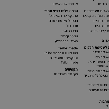
 שוכבים
פירומטר אינפרא אדום
לאבים מעבדתיים
טרמוקפלים רגשי טמפ'
בים שולחניים קטנים
טרמוקפלים - רגשי טמפ'
בים בינוניים
חוטים לרגשי טמפרטורה
בים גדולים
תנורי כיול
ב קיטור עם דלת
חוטי השוואה
טבעות קרמיות
טורים
משדרי ומתמרי לחץ
ת לשטיפת חלקים
Tailor made
שטיפה ידניות
מגוון פתרונות Tailor made
שטיפה חצי
אוטוקלאבים תעשייתיים
ות הטענה ידנית
Tailor made
אוטומטית
מקפיאים
שטיפה אוטומטיות
מקפיאים מעבדתיים
שטיפה ללא מגע יד
שטיפת כלי זכוכית
לשטיפת מעמדים
מתכות
ל