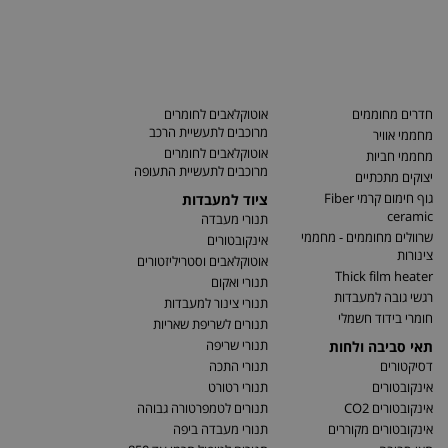
חדרים מחוממים
אוטוקלאבים לחומרים
מרוכבים לתעשיית הרכב
מחממי אוויר
אוטוקלאבים לחומרים
מחממי חביות
מרוכבים לתעשיית התעופה
יצוקים מתכתיים
גוף חימום קרמי Fiber
ציוד למעבדות
ceramic
תנורי מעבדה
שרוולים מחוממים - מחממי
אינקובטורים
צינורות
אוטוקלאבים וסטריליזטורים
Thick film heater
תנורי ואקום
רגשי גובה למעבדות
תנורי צינור למעבדות
חומרי בידוד חשמלי
תנורים לשריפת שאריות
תנורי שריפה
תאי סביבה ולחות
דסיקטורים
תנורי התכה
אינקובטורים
תנורי רטורט
אינקובטורים CO2
תנורים לטמפרטורה גבוהה
אינקובטורים מקוררים
תנורי מעבדה ביפה