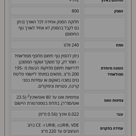
החימום באינץ'
800
הספק
חלוקת הספק אחידה לכל האורך (ניתן
גם לקבל בהספק לא אחיד לאורך גוף
החימום)
240 וולט
מתח
ניתן להזמין גוף חימום מלופף מפוליאמיד
- חומר דק, קל משקל ושקוף המתוכנן
לדרישות חימום מדויקות הנעות מ 195-
הזמנה מיוחדת
200 מ"צ. מתאים במיוחד ליישומי פליטת
מפולאמיד
גזים נמוכה בואקום או עמידות בפני
קרינה, פטריות וכימיקלים.
'2
צפיפויות ואט עד 80 ואט/אינץ
(23.5
צפיפות וואט
ואט/סמ"ר), בתלות בטמפרטורת היישום
0.022 אינץ' (0.56 מ"מ)
עובי
UR®, cUR®, VDE ו- CE ברוב
עמידה בתקנים
העיצובים עד 220 מ"צ