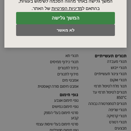
סרטונים
המשך גלישה באתר מהווה הסכמה לשימוש בעוגיות,
מאמרים
בהתאם ל
מדיניות הפרטיות
של האתר.
תקנון
המשך גלישה
מפת האתר
הצהרת נגישות
לא מאשר
מדיניות פרטיות
מדיניות החזרת מוצרים
תנורים תעשייתיים
תנורי תא
תנורי מעבדה
תנורי נידוף ממיסים
תנורי ייבוש
בידוד לתנורים
תנורי צינור תעשייתיים
מידוף לתנורים
תנורי ואקום
אמבטי מים
תנור מלח לטיפול תרמי
אמבט חימום סודה קאוסטית
תנורים לטיפול תרמי עד
גופי חימום
850°C
גופי חימום אצבע
תנורים לטמפרטורה גבוהה
גופי חימום גמישים
תנורי שריפה
סרטי חימום בעלי הספק
תנורי קרמיקה
קבוע
תנורי רטורט
סרטי חימום בעלי וויסות עצמי
מבצעים
גופי חימום ספירליים