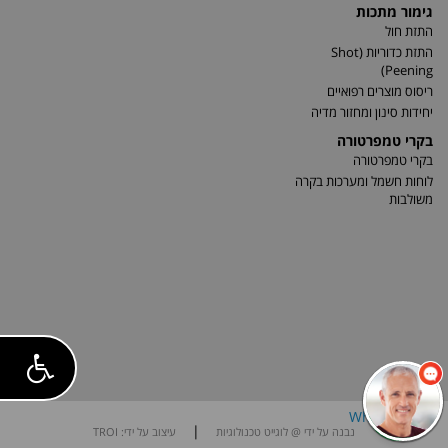
גימור מתכות
התזת חול
התזת כדוריות (Shot
Peening)
ריסוס מוצרים רפואיים
יחידות סינון ומחזור מדיה
בקרי טמפרטורה
בקרי טמפרטורה
לוחות חשמל ומערכות בקרה
משולבות
|
נבנה על ידי @ לוגייט טכנולוגיות
עיצוב על ידי: TROI