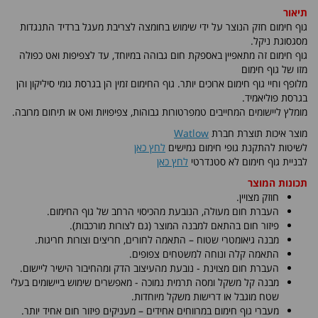
תיאור
גוף חימום חזק הנוצר על ידי שימוש בחומצה לצריבת מעגל ברדיד התנגדות
מסגסוגת ניקל.
גוף חימום זה מתאפיין באספקת חום גבוהה במיוחד, עד לצפיפות ואט כפולה
מזו של גוף חימום
מלופף וחיי גוף חימום ארוכים יותר. גוף החימום זמין הן בגרסת גומי סיליקון והן
בגרסת פוליאמיד.
מומלץ ליישומים המחייבים טמפרטורות גבוהות, צפיפויות ואט או תיחום מרובה.
מוצר איכות תוצרת חברת
Watlow
לשיטות להתקנת גופי חימום גמישים
לחץ כאן
לבניית גוף חימום לא סטנדרטי
לחץ כאן
תכונות המוצר
חוזק מצויין.
העברת חום מעולה, הנובעת מהכיסוי הרחב של גוף החימום.
פיזור חום בהתאם למבנה המוצר (גם לצורות מורכבות).
מבנה גיאומטרי שטוח – התאמה לחורים, חריצים וצורות חריגות.
התאמה קלה ונוחה למשטחים צפופים.
העברת חום מצוינת - נובעת מהעיצוב הדק ומהחיבור הישיר ליישום.
מבנה קל משקל ומסה תרמית נמוכה - מאפשרים שימוש ביישומים בעלי
שטח מוגבל או דרישות משקל מיוחדות.
מעברי גוף חימום במרווחים אחידים – מעניקים פיזור חום אחיד יותר.