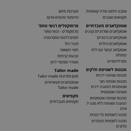
אמבט חימום סודה קאוסטית
מערכות מיתוג
מקפיאים שוכבים
פירומטר אינפרא אדום
אוטוקלאבים מעבדתיים
טרמוקפלים רגשי טמפ'
אוטוקלאבים שולחניים קטנים
טרמוקפלים - רגשי טמפ'
אוטוקלאבים בינוניים
חוטים לרגשי טמפרטורה
אוטוקלאבים גדולים
תנורי כיול
אוטוקלאב קיטור עם דלת
חוטי השוואה
נפתחת
טבעות קרמיות
סטריליזטורים
משדרי ומתמרי לחץ
מכונות לשטיפת חלקים
Tailor made
מכונות שטיפה ידניות
מגוון פתרונות Tailor made
מכונות שטיפה חצי
אוטוקלאבים תעשייתיים
אוטומטיות הטענה ידנית
Tailor made
ושטיפה אוטומטית
מקפיאים
מכונות שטיפה אוטומטיות
מקפיאים מעבדתיים
הטענה ושטיפה ללא מגע יד
אדם
מכונה לשטיפת כלי זכוכית
מכונה לשטיפת מעמדים
וכלובים