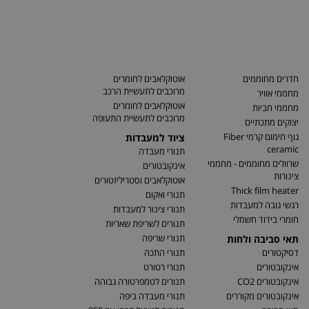
חדרים מחוממים
אוטוקלאבים לחומרים
מרוכבים לתעשיית הרכב
מחממי אוויר
אוטוקלאבים לחומרים
מחממי חביות
מרוכבים לתעשיית התעופה
יצוקים מתכתיים
גוף חימום קרמי Fiber
ציוד למעבדות
ceramic
תנורי מעבדה
שרוולים מחוממים - מחממי
אינקובטורים
צינורות
אוטוקלאבים וסטריליזטורים
Thick film heater
תנורי ואקום
רגשי גובה למעבדות
תנורי צינור למעבדות
חומרי בידוד חשמלי
תנורים לשריפת שאריות
תנורי שריפה
תאי סביבה ולחות
דסיקטורים
תנורי התכה
אינקובטורים
תנורי רטורט
אינקובטורים CO2
תנורים לטמפרטורה גבוהה
אינקובטורים מקוררים
תנורי מעבדה ביפה