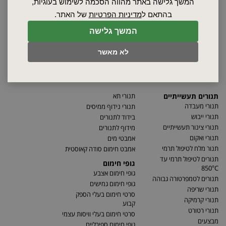
סרטונים
המשך גלישה באתר מהווה הסכמה לשימוש בעוגיות,
מאמרים
בהתאם ל
מדיניות הפרטיות
של האתר.
תקנון
המשך גלישה
מפת האתר
הצהרת נגישות
לא מאשר
מדיניות פרטיות
מדיניות החזרת מוצרים
תנורים תעשייתיים
תנורי תא
תנורי מעבדה
תנורי נידוף ממיסים
תנורי ייבוש
בידוד לתנורים
תנורי צינור תעשייתיים
מידוף לתנורים
תנורי ואקום
אמבטי מים
תנור מלח לטיפול תרמי
אמבט חימום סודה קאוסטית
תנורים לטיפול תרמי עד
גופי חימום
850°C
גופי חימום אצבע
תנורים לטמפרטורה גבוהה
גופי חימום גמישים
תנורי שריפה
סרטי חימום בעלי הספק
תנורי קרמיקה
קבוע
תנורי רטורט
סרטי חימום בעלי וויסות עצמי
מבצעים
גופי חימום ספירליים