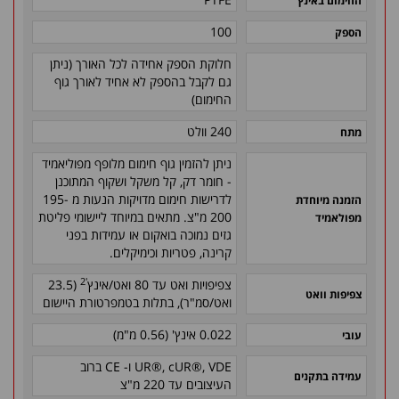
החימום באינץ'
100
הספק
חלוקת הספק אחידה לכל האורך (ניתן
גם לקבל בהספק לא אחיד לאורך גוף
החימום)
240 וולט
מתח
ניתן להזמין גוף חימום מלופף מפוליאמיד
- חומר דק, קל משקל ושקוף המתוכנן
לדרישות חימום מדויקות הנעות מ 195-
הזמנה מיוחדת
200 מ"צ. מתאים במיוחד ליישומי פליטת
מפולאמיד
גזים נמוכה בואקום או עמידות בפני
קרינה, פטריות וכימיקלים.
'2
צפיפויות ואט עד 80 ואט/אינץ
(23.5
צפיפות וואט
ואט/סמ"ר), בתלות בטמפרטורת היישום
0.022 אינץ' (0.56 מ"מ)
עובי
UR®, cUR®, VDE ו- CE ברוב
עמידה בתקנים
העיצובים עד 220 מ"צ