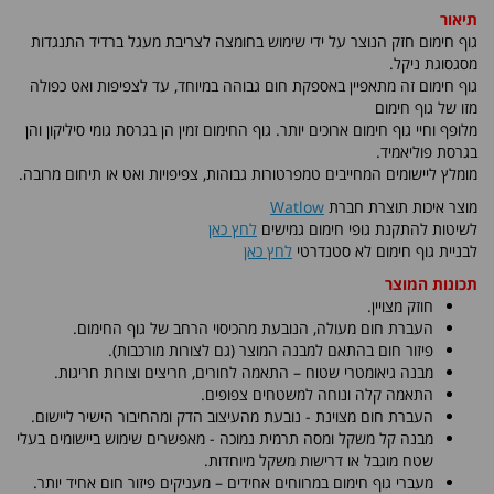
תיאור
גוף חימום חזק הנוצר על ידי שימוש בחומצה לצריבת מעגל ברדיד התנגדות
מסגסוגת ניקל.
גוף חימום זה מתאפיין באספקת חום גבוהה במיוחד, עד לצפיפות ואט כפולה
מזו של גוף חימום
מלופף וחיי גוף חימום ארוכים יותר. גוף החימום זמין הן בגרסת גומי סיליקון והן
בגרסת פוליאמיד.
מומלץ ליישומים המחייבים טמפרטורות גבוהות, צפיפויות ואט או תיחום מרובה.
מוצר איכות תוצרת חברת
Watlow
לשיטות להתקנת גופי חימום גמישים
לחץ כאן
לבניית גוף חימום לא סטנדרטי
לחץ כאן
תכונות המוצר
חוזק מצויין.
העברת חום מעולה, הנובעת מהכיסוי הרחב של גוף החימום.
פיזור חום בהתאם למבנה המוצר (גם לצורות מורכבות).
מבנה גיאומטרי שטוח – התאמה לחורים, חריצים וצורות חריגות.
התאמה קלה ונוחה למשטחים צפופים.
העברת חום מצוינת - נובעת מהעיצוב הדק ומהחיבור הישיר ליישום.
מבנה קל משקל ומסה תרמית נמוכה - מאפשרים שימוש ביישומים בעלי
שטח מוגבל או דרישות משקל מיוחדות.
מעברי גוף חימום במרווחים אחידים – מעניקים פיזור חום אחיד יותר.