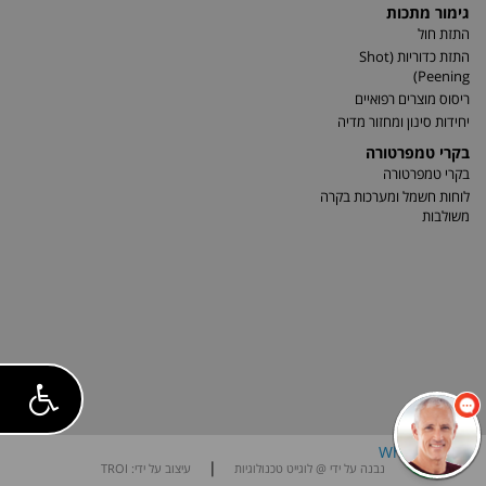
גימור מתכות
התזת חול
התזת כדוריות (Shot
Peening)
ריסוס מוצרים רפואיים
יחידות סינון ומחזור מדיה
בקרי טמפרטורה
בקרי טמפרטורה
לוחות חשמל ומערכות בקרה
משולבות
|
נבנה על ידי @ לוגייט טכנולוגיות
עיצוב על ידי: TROI