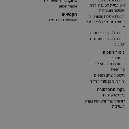
מכונות שטיפה חצי
אוטוקלאבים תעשייתיים
אוטומטיות הטענה ידנית
Tailor made
ושטיפה אוטומטית
מקפיאים
מכונות שטיפה אוטומטיות
מקפיאים מעבדתיים
הטענה ושטיפה ללא מגע יד
אדם
מכונה לשטיפת כלי זכוכית
מכונה לשטיפת מעמדים
וכלובים
גימור מתכות
התזת חול
התזת כדוריות (Shot
Peening)
ריסוס מוצרים רפואיים
יחידות סינון ומחזור מדיה
בקרי טמפרטורה
בקרי טמפרטורה
לוחות חשמל ומערכות בקרה
משולבות