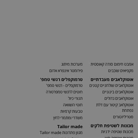
אמבט חימום סודה קאוסטית
מערכות מיתוג
מקפיאים שוכבים
פירומטר אינפרא אדום
אוטוקלאבים מעבדתיים
טרמוקפלים רגשי טמפ'
אוטוקלאבים שולחניים קטנים
טרמוקפלים - רגשי טמפ'
אוטוקלאבים בינוניים
חוטים לרגשי טמפרטורה
אוטוקלאבים גדולים
תנורי כיול
אוטוקלאב קיטור עם דלת
חוטי השוואה
נפתחת
טבעות קרמיות
סטריליזטורים
משדרי ומתמרי לחץ
מכונות לשטיפת חלקים
Tailor made
מכונות שטיפה ידניות
מגוון פתרונות Tailor made