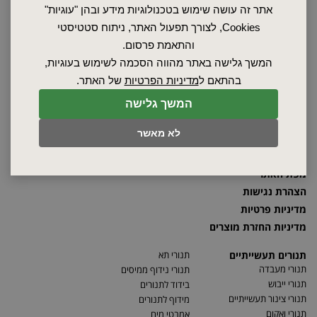
אתר זה עושה שימוש בטכנולוגיות מידע ובהן "עוגיות"
Cookies, לצורך תפעול האתר, ניתוח סטטיסטי
והתאמת פרסום.
ראשי
המשך גלישה באתר מהווה הסכמה לשימוש בעוגיות,
שרות ותחזוקה
בהתאם ל
מדיניות הפרטיות
של האתר.
אודות
ספקים
המשך גלישה
סרטונים
לא מאשר
מאמרים
תקנון
מפת האתר
הצהרת נגישות
מדיניות פרטיות
מדיניות החזרת מוצרים
תנורים תעשייתיים
תנורי תא
תנורי מעבדה
תנורי נידוף ממיסים
תנורי ייבוש
בידוד לתנורים
תנורי צינור תעשייתיים
מידוף לתנורים
תנורי ואקום
אמבטי מים