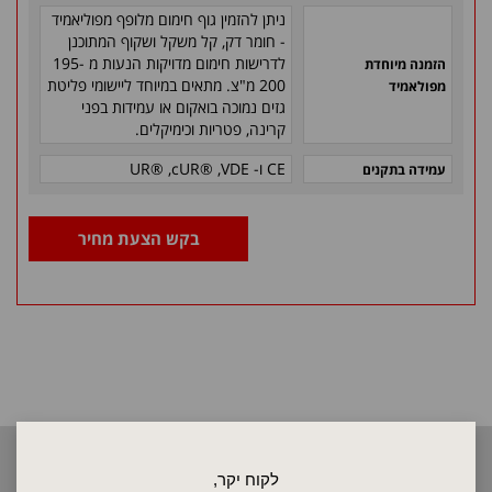
ניתן להזמין גוף חימום מלופף מפוליאמיד
- חומר דק, קל משקל ושקוף המתוכנן
לדרישות חימום מדויקות הנעות מ 195-
הזמנה מיוחדת
200 מ"צ. מתאים במיוחד ליישומי פליטת
מפולאמיד
גזים נמוכה בואקום או עמידות בפני
קרינה, פטריות וכימיקלים.
CE
ו-
VDE
,
cUR®
,
UR®
עמידה בתקנים
בקש הצעת מחיר
2026 © כל הזכויות שמורות לאלקטרוטרם שיווק בע"מ, אין להעתיק, לשכפל
לקוח יקר,
טקסטים, תמונות וכל חומר אחר באתר זה ללא אישור בעלי החברה.