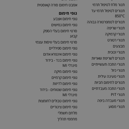
תנור מלח לטיפול תרמי
אמבט חימום סודה קאוסטית
תנורים לטיפול תרמי עד
גופי חימום
850°C
גופי חימום אצבע
תנורים לטמפרטורה גבוהה
גופי חימום גמישים
תנורי שריפה
סרטי חימום בעלי הספק
תנורי קרמיקה
קבוע
תנורי רטורט
סרטי חימום בעלי וויסות עצמי
מבצעים
גופי חימום ספירליים
תנורי זכוכית
גופי חימום אינפרא אדום
תנורים לשריפת שאריות
גופי חימום בנד - בידוד
תנורי התכה תעשייתיים
מינרלי MI
תנורי כיול
גופי חימום מיקה
תנורי טעינה עילית
גופי חימום קרמיים
תנורים לחימום חביות
גופי חימום לדיזות
תנורי התכה מעבדתיים
גופי חימום שטוחים - בידוד
תנורי PIT
מינרלי MI
תנורי מעבדה ביפה
גופי חימום טבולים לחומצות
תנורי מסוע
גופי חימום צינוריים
מלחם חשמלי
מחממי תהליך