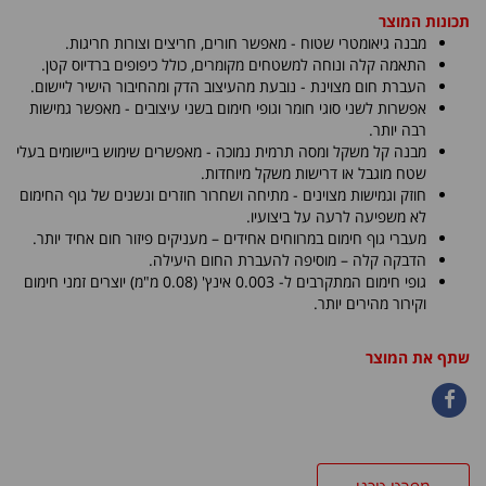
תכונות המוצר
מבנה גיאומטרי שטוח - מאפשר חורים, חריצים וצורות חריגות.
התאמה קלה ונוחה למשטחים מקומרים, כולל כיפופים ברדיוס קטן.
העברת חום מצוינת - נובעת מהעיצוב הדק ומהחיבור הישיר ליישום.
אפשרות לשני סוגי חומר וגופי חימום בשני עיצובים - מאפשר גמישות
רבה יותר.
מבנה קל משקל ומסה תרמית נמוכה - מאפשרים שימוש ביישומים בעלי
שטח מוגבל או דרישות משקל מיוחדות.
חוזק וגמישות מצוינים - מתיחה ושחרור חוזרים ונשנים של גוף החימום
לא משפיעה לרעה על ביצועיו.
מעברי גוף חימום במרווחים אחידים – מעניקים פיזור חום אחיד יותר.
הדבקה קלה – מוסיפה להעברת החום היעילה.
גופי חימום המתקרבים ל- 0.003 אינץ' (0.08 מ"מ) יוצרים זמני חימום
וקירור מהירים יותר.
שתף את המוצר