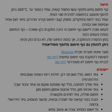
תיאור
גוף חימום גמיש מלופף עשוי מחומר קשיח, עמיד בטמפ' עד ,260°C ניתן
לכיפוף ומעוצב בהתאמה למרבית סוגי הציוד.
עמיד בפני לחות וכימיקלים. מספק קצבי חימום וקירור מהירים, פיזור חום אחיד
וצפיפות ואט גבוהה.
דוגמא טובה ליישום גוף חימום זה הינה התקנתו בקו שאיבה – גוף החימום
נמתח פעמים רבות
בזמן ההסרה וההתקנה, אך בזכות החיווט שלו, לא נגרם נזק פנימי.
ניתן להזמין גם גוף חימום מלופף מפוליאמיד
מוצר איכות תוצרת חברת
Watlow
לשיטות להתקנת גופי חימום גמישים
לחץ כאן
לבניית גוף חימום לא סטנדרטי
לחץ כאן
יישומים
ציוד רפואי, כולל מאבחני דם, יחידות ריפוי נשימה ואמבטיות
הידרותרפיה
ציוד מוליך למחצה, כולל קווי אספקת ואקום וגז וציוד עיבוד שבבי
ציוד שירותי מזון, כולל ארונות אחסון וחימום מזון
חימום סוללה, ציוד לוויינים ותקשורת
הגנה בפני קפיאה של חומרה צבאית, מכשור מטוסים, ציוד הידראולי
וכדומה
כל יישום המחייב צורה או עיצוב גמיש