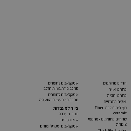
חדרים מחוממים
אוטוקלאבים לחומרים
מרוכבים לתעשיית הרכב
מחממי אוויר
אוטוקלאבים לחומרים
מחממי חביות
מרוכבים לתעשיית התעופה
יצוקים מתכתיים
גוף חימום קרמי Fiber
ציוד למעבדות
ceramic
תנורי מעבדה
שרוולים מחוממים - מחממי
אינקובטורים
צינורות
אוטוקלאבים וסטריליזטורים
Thick film heater