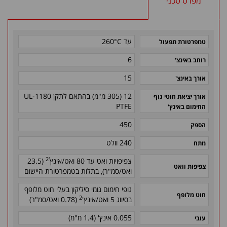
מפרט טכני
עד 260°C
טמפרטורת תפעול
6
רוחב באינצ'
15
אורך באינצ'
12 (305 מ"מ) בהתאם לתקן 1180-UL
אורך יציאת חוטי גוף
PTFE
החימום באינץ'
450
הספק
240 וולט
מתח
'2
צפיפויות ואט עד 80 ואט/אינץ
(23.5
צפיפות וואט
ואט/סמ"ר), בתלות בטמפרטורת היישום
גופי חימום גומי סיליקון בעלי חוט מלופף
חוט מלופף
2
בסיווג 5 ואט/אינץ'
(0.78 ואט/סמ"ר)
0.055 אינץ' (1.4 מ"מ)
עובי