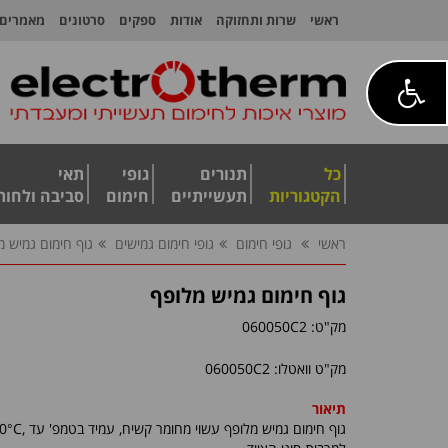
ראשי
שרות ותחזוקה
אודות
ספקים
סרטונים
מאמרים
כל
תנורים
גופי
תאי
הקטגוריות
תעשייתיים
חימום
סביבה ולחות
ראשי
גופי חימום
גופי חימום גמישים
גוף חימום גמיש מ
גוף חימום גמיש מלופף
מק"ט:
060050C2
מק"ט וואטלו: 060050C2
תיאור