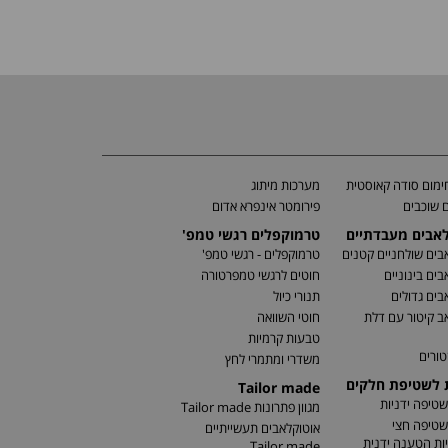
מום סודה קאוסטית
מערכות מיתוג
 שוכבים
פירומטר אינפרא אדום
לאבים מעבדתיים
טרמוקפלים רגשי טמפ'
בים שולחניים קטנים
טרמוקפלים - רגשי טמפ'
בים בינוניים
חוטים לרגשי טמפרטורה
בים גדולים
תנורי כיול
ב קיטור עם דלת
חוטי השוואה
טבעות קרמיות
טורים
משדרי ומתמרי לחץ
ת לשטיפת חלקים
Tailor made
שטיפה ידניות
מגוון פתרונות Tailor made
שטיפה חצי
אוטוקלאבים תעשייתיים
ות הטענה ידנית
Tailor made