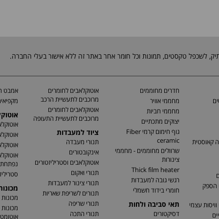
חדרים מחוממים
אוטוקלאבים לחומרים
אמבט חי
מרוכבים לתעשיית הרכב
ים
מחממי אוויר
מקפיאים
אוטוקלאבים לחומרים
מחממי חביות
אוטוק
מרוכבים לתעשיית התעופה
יצוקים מתכתיים
אוטוקלא
גוף חימום קרמי Fiber
ציוד למעבדות
אוטוקלא
ceramic
ה קאוסטית
תנורי מעבדה
אוטוקלא
שרוולים מחוממים - מחממי
אינקובטורים
אוטוקלא
צינורות
אוטוקלאבים וסטריליזטורים
נפתחת
Thick film heater
תנורי ואקום
סטריליז
ם
רגשי גובה למעבדות
תנורי צינור למעבדות
 הספק
מכונו
חומרי בידוד חשמלי
תנורים לשריפת שאריות
מכונות 
תנורי שריפה
תאי סביבה ולחות
וויסות עצמי
מכונות 
דסיקטורים
תנורי התכה
ים
אוטומטי