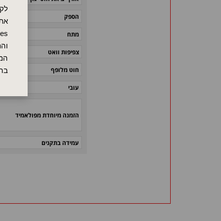
לקו
הספק
אתר
מתח
והת
צפיפות וואט
המש
חוט מלופף
בה
עובי
הזמנה מיוחדת מפולאמיד
עמידה בתקנים