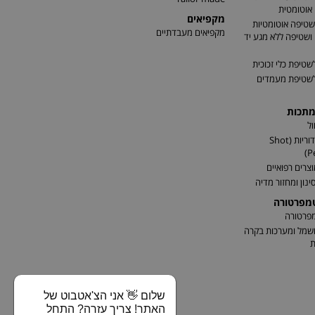
אוטומטית
מקפיאים
שטיפה אוטומטיות
מקפיאים מעבדתיים
שטיפה ללא מגע יד
שטיפת כלי זכוכית
לשטיפת מעמדים
מתכות
ל
התזת כדוריות (Shot
P
וצרים רפואיים
ינון ומחזור מדיה
טמפרטורה
מפרטורה
שמל ומערכות בקרה
ת
שלום 👋 אני הצ'אטבוט של
האתר! צריך עזרה? התחל