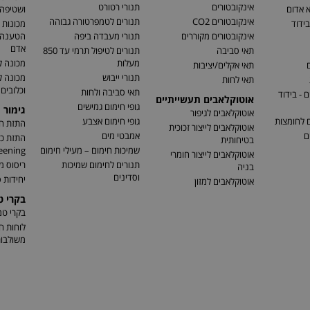
אינקובטורים
תנורי רטורט
א אדום
ושטיפה 
אינקובטורים CO2
תנורים לטמפרטורה גבוהה
בידוד
מכונות 
אינקובטורים מקוררים
תנורי מעבדה ביפה
הטענה ו
אדם
תאי סביבה
תנורים לטיפול תרמי עד 850
מעלות
מכונה ל
ם
תאי אקלים/יציבות
תנורי ייבוש
מכונה 
תאי לחות
וכלובים
תאי סביבה ולחות
 - בידוד
אוטוקלאבים תעשייתיים
גופי חימום גמישים
גימור 
אוטוקלאבים לגיפור
ם לחומצות
גופי חימום אצבע
התזת חו
אוטוקלאבים לייצור זכוכית
ם
אמבטי מים
בטיחותית
שמיכות חימום – מעילי חימום
eening)
אוטוקלאבים לייצור חומרי
תנורים לחימום שמיכות
ריסוס מ
בניה
וסדינים
יחידות ס
אוטוקלאבים למזון
בקרי 
בקרי ט
לוחות ח
משולבו