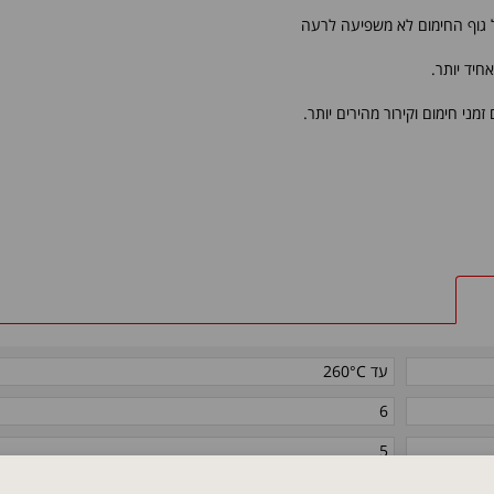
של גוף החימום לא משפיעה לרעה
חיד יותר.
עד 260°C
6
5
12 (305 מ"מ) בהתאם לתקן 1180-UL PTFE
נץ'