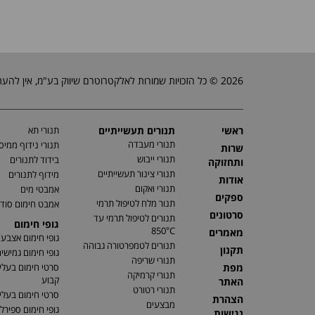
2026 © כל הזכויות שמורות לאלקטרוטרם שיווק בע"מ, אין להעתיק, לשכפל טקסטים, תמונות וכל חומר אחר באתר זה ללא אישור בעלי החברה.
ראשי
תנורים תעשייתיים
תנורי תא
תנורי מעבדה
תנורי נידוף ממיס
שרות
תנורי ייבוש
בידוד לתנורים
ותחזוקה
תנורי צינור תעשייתיים
מידוף לתנורים
אודות
תנורי ואקום
אמבטי מים
ספקים
תנור מלח לטיפול תרמי
אמבט חימום סוד
סרטונים
תנורים לטיפול תרמי עד
גופי חימום
850°C
מאמרים
גופי חימום אצבע
תנורים לטמפרטורה גבוהה
תקנון
גופי חימום גמישי
תנורי שריפה
מפת
סרטי חימום בעלי
תנורי קרמיקה
קבוע
האתר
תנורי רטורט
סרטי חימום בעלי 
הצהרת
מבצעים
גופי חימום ספירלי
נגישות