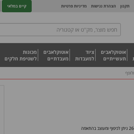
תקנון
הצהרת נגישות
מדיניות פרטיות
קיים במלאי
אוטוקלאבים
ציוד
אוטוקלאבים
מכונות
תעשייתיים
למעבדות
מעבדתיים
לשטיפת חלקים
לופף
גוף חימום גמיש מלופף עשוי מחומר קשיח, עמיד בטמפ' עד ,260°C ניתן לכיפוף ומעוצב בהתאמה