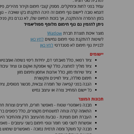
למרבית סוגי הציוד.
עמיד בפני לחות וכימיקלים. מספק קצבי חימום וקירור מהירים, פיז
דוגמא טובה ליישום גוף חימום זה הינה התקנתו בקו שאיבה – ג
בזמן ההסרה וההתקנה, אך בזכות החיווט שלו, לא נגרם נזק פנימי
ניתן להזמין גם גוף חימום מלופף מפוליאמיד
מוצר איכות תוצרת חברת
Watlow
לשיטות להתקנת גופי חימום גמישים
לחץ כאן
לבניית גוף חימום לא סטנדרטי
לחץ כאן
יישומים
ציוד רפואי, כולל מאבחני דם, יחידות ריפוי נשימה ואמבטיו
ציוד מוליך למחצה, כולל קווי אספקת ואקום וגז וציוד עיבוד
ציוד שירותי מזון, כולל ארונות אחסון וחימום מזון
חימום סוללה, ציוד לוויינים ותקשורת
הגנה בפני קפיאה של חומרה צבאית, מכשור מטוסים, ציוד 
כל יישום המחייב צורה או עיצוב גמיש
תכונות המוצר
מבנה גיאומטרי שטוח - מאפשר חורים, חריצים וצורות חרי
התאמה קלה ונוחה למשטחים מקומרים, כולל כיפופים ברדי
העברת חום מצוינת - נובעת מהעיצוב הדק ומהחיבור הישי
אפשרות לשני סוגי חומר וגופי חימום בשני עיצובים - מאפ
מבנה קל משקל ומסה תרמית נמוכה - מאפשרים שימוש בי