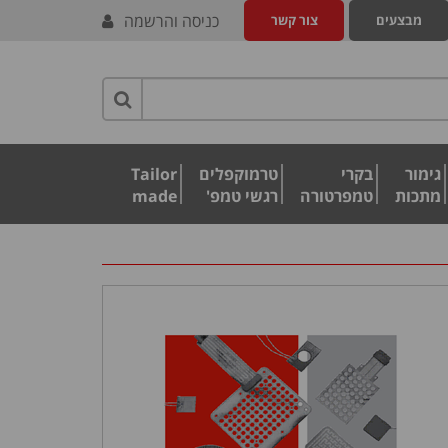
כניסה והרשמה
מבצעים
צור קשר
גימור
בקרי
טרמוקפלים
Tailor
מתכות
טמפרטורה
רגשי טמפ'
made