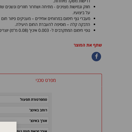
דרישות משקל מיוחדות.
חוזק וגמישות מצוינים - מתיחה ושחרור חוזרים ונשנים 
על ביצועיו.
מעברי גוף חימום במרווחים אחידים – מעניקים פיזור חום א
הדבקה קלה – מוסיפה להעברת החום היעילה.
גופי חימום המתקרבים ל- 0.003 אינץ' (0.08 מ"מ) יוצרים זמני חימום וקירור מהירים יותר.
שתף את המוצר
מפרט טכני
טמפרטורת תפעול
רוחב באינצ'
אורך באינצ'
אורך יציאת חוטי גוף החימום באי