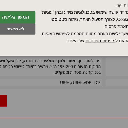
ח יקר,
150
 זה עושה שימוש בטכנולוגיות מידע ובהן "עוגיות"
המשך גלישה
Cookies, לצורך תפעול האתר, ניתוח סטטיסטי
240 וולט
אמת פרסום.
לא מאשר
'2
צפיפויות ואט עד 80 ואט/אינץ
(23.5 ואט/סמ"ר), בתלות בטמפרטורת היישום
ך גלישה באתר מהווה הסכמה לשימוש בעוגיות,
2
גופי חימום גומי סיליקון בעלי חוט מלופף בסיווג 5 ואט/אינץ'
(0.78 ואט/סמ"ר)
תאם ל
מדיניות הפרטיות
של האתר.
0.055 אינץ' (1.4 מ"מ)
ניתן להזמין גוף חימום מלופף מפוליאמיד - חומר דק, קל משקל ושק
מדויקות הנעות מ 195-200 מ"צ. מתאים במיוחד ליישומ
בפני קרינה, פטריות וכימיקלים.
CE
ו-
VDE
,
cUR®
,
UR®