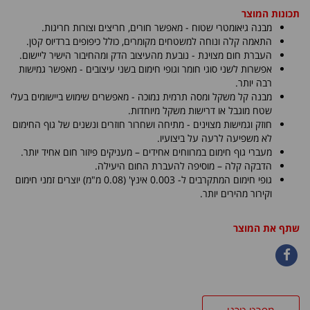
תכונות המוצר
מבנה גיאומטרי שטוח - מאפשר חורים, חריצים וצורות חריגות.
התאמה קלה ונוחה למשטחים מקומרים, כולל כיפופים ברדיוס קטן.
העברת חום מצוינת - נובעת מהעיצוב הדק ומהחיבור הישיר ליישום.
אפשרות לשני סוגי חומר וגופי חימום בשני עיצובים - מאפשר גמישות
רבה יותר.
מבנה קל משקל ומסה תרמית נמוכה - מאפשרים שימוש ביישומים בעלי
שטח מוגבל או דרישות משקל מיוחדות.
חוזק וגמישות מצוינים - מתיחה ושחרור חוזרים ונשנים של גוף החימום
לא משפיעה לרעה על ביצועיו.
מעברי גוף חימום במרווחים אחידים – מעניקים פיזור חום אחיד יותר.
הדבקה קלה – מוסיפה להעברת החום היעילה.
גופי חימום המתקרבים ל- 0.003 אינץ' (0.08 מ"מ) יוצרים זמני חימום
וקירור מהירים יותר.
שתף את המוצר