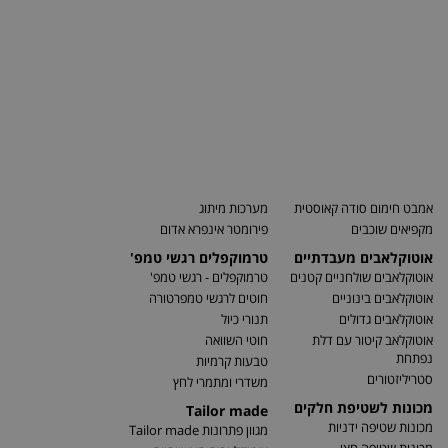
אמבט חימום סודה קאוסטית
מערכות מיתוג
מקפיאים שוכבים
פירומטר אינפרא אדום
אוטוקלאבים מעבדתיים
טרמוקפלים רגשי טמפ'
אוטוקלאבים שולחניים קטנים
טרמוקפלים - רגשי טמפ'
אוטוקלאבים בינוניים
חוטים לרגשי טמפרטורה
אוטוקלאבים גדולים
תנורי כיול
אוטוקלאב קיטור עם דלת
חוטי השוואה
נפתחת
טבעות קרמיות
סטריליזטורים
משדרי ומתמרי לחץ
מכונות לשטיפת חלקים
Tailor made
מכונות שטיפה ידניות
מגוון פתרונות Tailor made