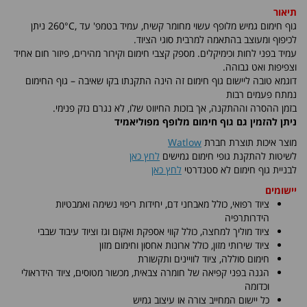
תיאור
גוף חימום גמיש מלופף עשוי מחומר קשיח, עמיד בטמפ' עד ,260°C ניתן
לכיפוף ומעוצב בהתאמה למרבית סוגי הציוד.
עמיד בפני לחות וכימיקלים. מספק קצבי חימום וקירור מהירים, פיזור חום אחיד
וצפיפות ואט גבוהה.
דוגמא טובה ליישום גוף חימום זה הינה התקנתו בקו שאיבה – גוף החימום
נמתח פעמים רבות
בזמן ההסרה וההתקנה, אך בזכות החיווט שלו, לא נגרם נזק פנימי.
ניתן להזמין גם גוף חימום מלופף מפוליאמיד
מוצר איכות תוצרת חברת
Watlow
לשיטות להתקנת גופי חימום גמישים
לחץ כאן
לבניית גוף חימום לא סטנדרטי
לחץ כאן
יישומים
ציוד רפואי, כולל מאבחני דם, יחידות ריפוי נשימה ואמבטיות
הידרותרפיה
ציוד מוליך למחצה, כולל קווי אספקת ואקום וגז וציוד עיבוד שבבי
ציוד שירותי מזון, כולל ארונות אחסון וחימום מזון
חימום סוללה, ציוד לוויינים ותקשורת
הגנה בפני קפיאה של חומרה צבאית, מכשור מטוסים, ציוד הידראולי
וכדומה
כל יישום המחייב צורה או עיצוב גמיש