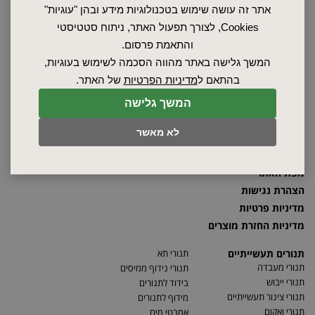
אתר זה עושה שימוש בטכנולוגיות מידע ובהן "עוגיות"
Cookies, לצורך תפעול האתר, ניתוח סטטיסטי
והתאמת פרסום.
ראשי
המשך גלישה באתר מהווה הסכמה לשימוש בעוגיות,
שרות ותחזוקה
בהתאם ל
מדיניות הפרטיות
של האתר.
אודות
ספקים
המשך גלישה
סרטונים
לא מאשר
מאמרים
תקנון
מפת האתר
הצהרת נגישות
מדיניות פרטיות
מדיניות החזרת מוצרים
תנורים תעשייתיים
תנורי תא
תנורי מעבדה
תנורי נידוף ממיסים
תנורי ייבוש
בידוד לתנורים
תנורי צינור תעשייתיים
מידוף לתנורים
תנורי ואקום
אמבטי מים