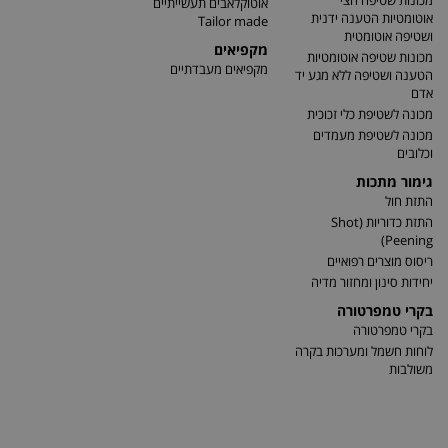
מכונות שטיפה חצי
אוטוקלאבים תעשייתיים
אוטומטיות הטענה ידנית
Tailor made
ושטיפה אוטומטית
מקפיאים
מכונות שטיפה אוטומטיות
מקפיאים מעבדתיים
הטענה ושטיפה ללא מגע יד
אדם
מכונה לשטיפת כלי זכוכית
מכונה לשטיפת מעמדים
וכלובים
גימור מתכות
התזת חול
התזת כדוריות (Shot
Peening)
ריסוס מוצרים רפואיים
יחידות סינון ומחזור מדיה
בקרי טמפרטורה
בקרי טמפרטורה
לוחות חשמל ומערכות בקרה
משולבות