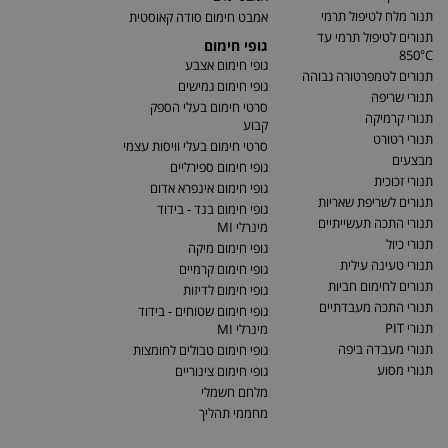
תנור מלח לטיפול תרמי
אמבט חימום סודה קאוסטית
תנורים לטיפול תרמי עד
גופי חימום
850°C
גופי חימום אצבע
תנורים לטמפרטורה גבוהה
גופי חימום גמישים
תנורי שריפה
סרטי חימום בעלי הספק
תנורי קרמיקה
קבוע
תנורי רטורט
סרטי חימום בעלי וויסות עצמי
מבצעים
גופי חימום ספירליים
תנורי זכוכית
גופי חימום אינפרא אדום
תנורים לשריפת שאריות
גופי חימום בנד - בידוד
תנורי התכה תעשייתיים
מינרלי MI
תנורי כיול
גופי חימום מיקה
תנורי טעינה עילית
גופי חימום קרמיים
תנורים לחימום חביות
גופי חימום לדיזות
תנורי התכה מעבדתיים
גופי חימום שטוחים - בידוד
תנורי PIT
מינרלי MI
תנורי מעבדה ביפה
גופי חימום טבולים לחומצות
תנורי מסוע
גופי חימום צינוריים
מלחם חשמלי
מחממי תהליך