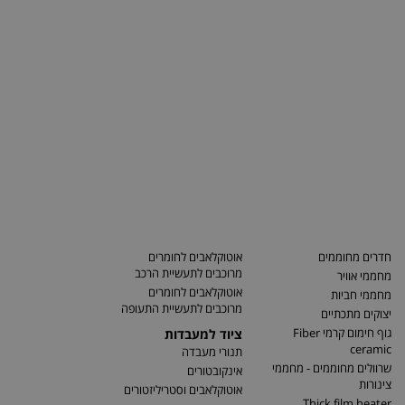
חדרים מחוממים
אוטוקלאבים לחומרים
מרוכבים לתעשיית הרכב
מחממי אוויר
אוטוקלאבים לחומרים
מחממי חביות
מרוכבים לתעשיית התעופה
יצוקים מתכתיים
גוף חימום קרמי Fiber
ציוד למעבדות
ceramic
תנורי מעבדה
שרוולים מחוממים - מחממי
אינקובטורים
צינורות
אוטוקלאבים וסטריליזטורים
Thick film heater