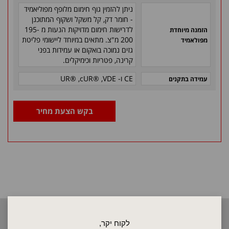
ניתן להזמין גוף חימום מלופף מפוליאמיד
- חומר דק, קל משקל ושקוף המתוכנן
לדרישות חימום מדויקות הנעות מ 195-
הזמנה מיוחדת
200 מ"צ. מתאים במיוחד ליישומי פליטת
מפולאמיד
גזים נמוכה בואקום או עמידות בפני
קרינה, פטריות וכימיקלים.
CE
ו-
VDE
,
cUR®
,
UR®
עמידה בתקנים
בקש הצעת מחיר
2026 © כל הזכויות שמורות לאלקטרוטרם שיווק בע"מ, אין להעתיק, לשכפל
לקוח יקר,
טקסטים, תמונות וכל חומר אחר באתר זה ללא אישור בעלי החברה.