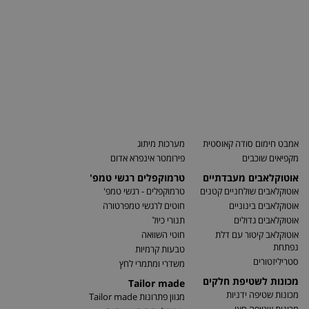
אמבט חימום סודה קאוסטית
מערכות מיתוג
מקפיאים שוכבים
פירומטר אינפרא אדום
אוטוקלאבים מעבדתיים
טרמוקפלים רגשי טמפ'
אוטוקלאבים שולחניים קטנים
טרמוקפלים - רגשי טמפ'
אוטוקלאבים בינוניים
חוטים לרגשי טמפרטורה
אוטוקלאבים גדולים
תנורי כיול
אוטוקלאב קיטור עם דלת
חוטי השוואה
נפתחת
טבעות קרמיות
סטריליזטורים
משדרי ומתמרי לחץ
מכונות לשטיפת חלקים
Tailor made
מכונות שטיפה ידניות
מגוון פתרונות Tailor made