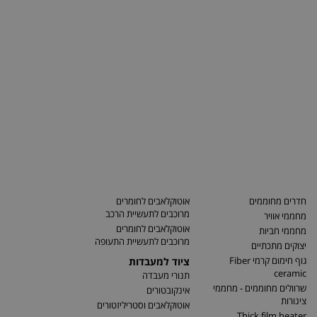
חדרים מחוממים
אוטוקלאבים לחומרים
מרוכבים לתעשיית הרכב
מחממי אוויר
אוטוקלאבים לחומרים
מחממי חביות
מרוכבים לתעשיית התעופה
יצוקים מתכתיים
גוף חימום קרמי Fiber
ציוד למעבדות
ceramic
תנורי מעבדה
שרוולים מחוממים - מחממי
אינקובטורים
צינורות
אוטוקלאבים וסטריליזטורים
Thick film heater