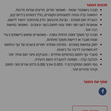
תכונות המוצר
מבנה גיאומטרי שטוח - מאפשר חורים, חריצים וצורות חריגות.
התאמה קלה ונוחה למשטחים מקומרים, כולל כיפופים ברדיוס קטן.
העברת חום מצוינת - נובעת מהעיצוב הדק ומהחיבור הישיר ליישום.
אפשרות לשני סוגי חומר וגופי חימום בשני עיצובים - מאפשר גמישות
רבה יותר.
מבנה קל משקל ומסה תרמית נמוכה - מאפשרים שימוש ביישומים בעלי
שטח מוגבל או דרישות משקל מיוחדות.
חוזק וגמישות מצוינים - מתיחה ושחרור חוזרים ונשנים של גוף החימום
לא משפיעה לרעה על ביצועיו.
מעברי גוף חימום במרווחים אחידים – מעניקים פיזור חום אחיד יותר.
הדבקה קלה – מוסיפה להעברת החום היעילה.
גופי חימום המתקרבים ל- 0.003 אינץ' (0.08 מ"מ) יוצרים זמני חימום
וקירור מהירים יותר.
שתף את המוצר