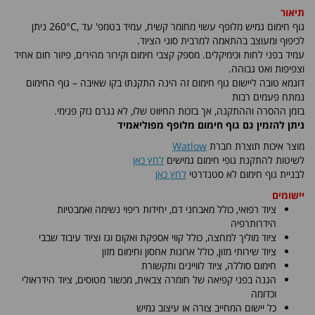
תיאור
גוף חימום גמיש מלופף עשוי מחומר קשיח, עמיד בטמפ' עד ,260°C ניתן
לכיפוף ומעוצב בהתאמה למרבית סוגי הציוד.
עמיד בפני לחות וכימיקלים. מספק קצבי חימום וקירור מהירים, פיזור חום אחיד
וצפיפות ואט גבוהה.
דוגמא טובה ליישום גוף חימום זה הינה התקנתו בקו שאיבה – גוף החימום
נמתח פעמים רבות
בזמן ההסרה וההתקנה, אך בזכות החיווט שלו, לא נגרם נזק פנימי.
ניתן להזמין גם גוף חימום מלופף מפוליאמיד
מוצר איכות תוצרת חברת
Watlow
לשיטות להתקנת גופי חימום גמישים
לחץ כאן
לבניית גוף חימום לא סטנדרטי
לחץ כאן
יישומים
ציוד רפואי, כולל מאבחני דם, יחידות ריפוי נשימה ואמבטיות
הידרותרפיה
ציוד מוליך למחצה, כולל קווי אספקת ואקום וגז וציוד עיבוד שבבי
ציוד שירותי מזון, כולל ארונות אחסון וחימום מזון
חימום סוללה, ציוד לוויינים ותקשורת
הגנה בפני קפיאה של חומרה צבאית, מכשור מטוסים, ציוד הידראולי
וכדומה
כל יישום המחייב צורה או עיצוב גמיש