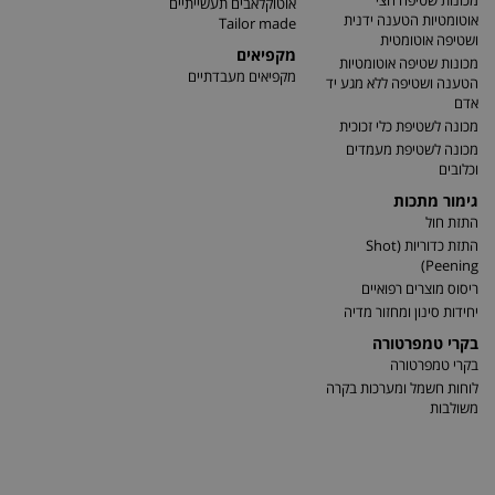
מכונות שטיפה חצי
אוטוקלאבים תעשייתיים
אוטומטיות הטענה ידנית
Tailor made
ושטיפה אוטומטית
מקפיאים
מכונות שטיפה אוטומטיות
מקפיאים מעבדתיים
הטענה ושטיפה ללא מגע יד
אדם
מכונה לשטיפת כלי זכוכית
מכונה לשטיפת מעמדים
וכלובים
גימור מתכות
התזת חול
התזת כדוריות (Shot
Peening)
ריסוס מוצרים רפואיים
יחידות סינון ומחזור מדיה
בקרי טמפרטורה
בקרי טמפרטורה
לוחות חשמל ומערכות בקרה
משולבות