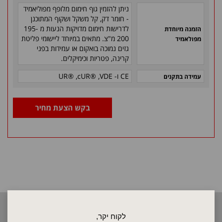
ניתן להזמין גוף חימום מלופף מפוליאמיד
- חומר דק, קל משקל ושקוף המתוכנן
לדרישות חימום מדויקות הנעות מ 195-
הזמנה מיוחדת
200 מ"צ. מתאים במיוחד ליישומי פליטת
מפולאמיד
גזים נמוכה בואקום או עמידות בפני
קרינה, פטריות וכימיקלים.
CE
ו-
VDE
,
cUR®
,
UR®
עמידה בתקנים
בקש הצעת מחיר
2026 © כל הזכויות שמורות לאלקטרוטרם שיווק בע"מ, אין להעתיק, לשכפל
לקוח יקר,
טקסטים, תמונות וכל חומר אחר באתר זה ללא אישור בעלי החברה.