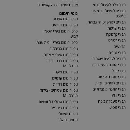
תנור מלח לטיפול תרמי
אמבט חימום סודה קאוסטית
תנורים לטיפול תרמי עד
גופי חימום
850°C
גופי חימום אצבע
תנורים לטמפרטורה גבוהה
גופי חימום גמישים
תנורי שריפה
סרטי חימום בעלי הספק
תנורי קרמיקה
קבוע
תנורי רטורט
סרטי חימום בעלי וויסות עצמי
מבצעים
גופי חימום ספירליים
תנורי זכוכית
גופי חימום אינפרא אדום
תנורים לשריפת שאריות
גופי חימום בנד - בידוד
תנורי התכה תעשייתיים
מינרלי MI
תנורי כיול
גופי חימום מיקה
תנורי טעינה עילית
גופי חימום קרמיים
תנורים לחימום חביות
גופי חימום לדיזות
תנורי התכה מעבדתיים
גופי חימום שטוחים - בידוד
תנורי PIT
מינרלי MI
תנורי מעבדה ביפה
גופי חימום טבולים לחומצות
תנורי מסוע
גופי חימום צינוריים
מלחם חשמלי
מחממי תהליך