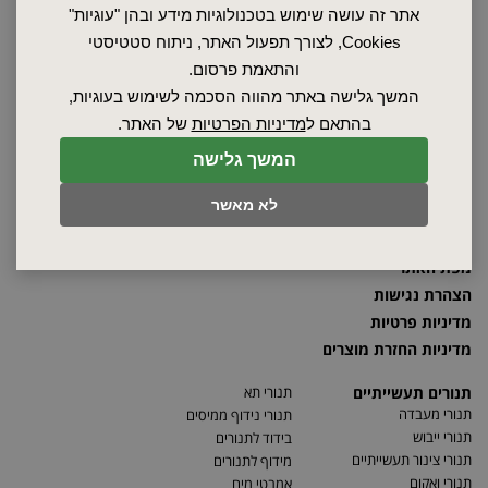
אתר זה עושה שימוש בטכנולוגיות מידע ובהן "עוגיות"
Cookies, לצורך תפעול האתר, ניתוח סטטיסטי
והתאמת פרסום.
ראשי
המשך גלישה באתר מהווה הסכמה לשימוש בעוגיות,
שרות ותחזוקה
בהתאם ל
מדיניות הפרטיות
של האתר.
אודות
ספקים
המשך גלישה
סרטונים
לא מאשר
מאמרים
תקנון
מפת האתר
הצהרת נגישות
מדיניות פרטיות
מדיניות החזרת מוצרים
תנורים תעשייתיים
תנורי תא
תנורי מעבדה
תנורי נידוף ממיסים
תנורי ייבוש
בידוד לתנורים
תנורי צינור תעשייתיים
מידוף לתנורים
תנורי ואקום
אמבטי מים