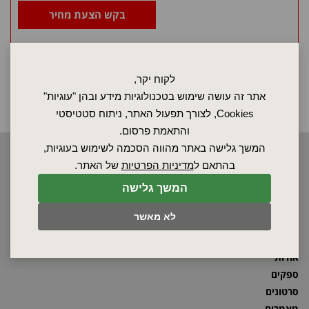
בקש הצעת מחיר
לקוח יקר,
אתר זה עושה שימוש בטכנולוגיות מידע ובהן "עוגיות"
Cookies, לצורך תפעול האתר, ניתוח סטטיסטי
והתאמת פרסום.
המשך גלישה באתר מהווה הסכמה לשימוש בעוגיות,
2026 © כל הזכויות שמורות לאלקטרוטרם שיווק בע"מ, אין להעתיק, לשכפל
בהתאם ל
מדיניות הפרטיות
של האתר.
טקסטים, תמונות וכל חומר אחר באתר זה ללא אישור בעלי החברה.
המשך גלישה
לא מאשר
ראשי
שרות ותחזוקה
אודות
ספקים
סרטונים
מאמרים