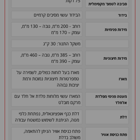
75 דקות
סביבה לטמפ' מקסימלית
הבידוד עשוי מסיבים קרמיים
בידוד
רוחב - 200 מ"מ, גובה – 130 מ"מ,
מידות פנימיות
עומק – 170 מ"מ
משקל התנור: 30 ק"ג
רוחב – 385 מ"מ, גובה – 460 מ"מ,
מידות חיצוניות
עומק – 390 מ"מ
מארז בעל לוחות כפולים, לשמירה על
טמפרטורות חיצוניות נמוכות ורמת
מארז
יציבות גבוהה
המארז עשוי מלוחות פלדת אל חלד עם
מעטה פנימי מפלדת
מרקם מובלט
אלחלד
דלת כנף אופציונאלית, נפתחת כלפי
דלת
מטה, הניתנת לשימוש כמשטח עבודה
פתח כניסת אוויר הניתן להתאמה,
פתח כניסת אוויר
משולב בדלת