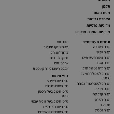
תקנון
מפת האתר
הצהרת נגישות
מדיניות פרטיות
מדיניות החזרת מוצרים
תנורים תעשייתיים
תנורי תא
תנורי מעבדה
תנורי נידוף ממיסים
תנורי ייבוש
בידוד לתנורים
תנורי צינור תעשייתיים
מידוף לתנורים
תנורי ואקום
אמבטי מים
תנור מלח לטיפול תרמי
אמבט חימום סודה קאוסטית
תנורים לטיפול תרמי עד
גופי חימום
850°C
גופי חימום אצבע
תנורים לטמפרטורה גבוהה
גופי חימום גמישים
תנורי שריפה
סרטי חימום בעלי הספק
תנורי קרמיקה
קבוע
תנורי רטורט
סרטי חימום בעלי וויסות עצמי
מבצעים
גופי חימום ספירליים
תנורי זכוכית
גופי חימום אינפרא אדום