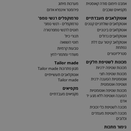
אמבט חימום סודה קאוסטית
מערכות מיתוג
מקפיאים שוכבים
פירומטר אינפרא אדום
אוטוקלאבים מעבדתיים
טרמוקפלים רגשי טמפ'
אוטוקלאבים שולחניים קטנים
טרמוקפלים - רגשי טמפ'
אוטוקלאבים בינוניים
חוטים לרגשי טמפרטורה
אוטוקלאבים גדולים
תנורי כיול
אוטוקלאב קיטור עם דלת
חוטי השוואה
נפתחת
טבעות קרמיות
סטריליזטורים
משדרי ומתמרי לחץ
מכונות לשטיפת חלקים
Tailor made
מכונות שטיפה ידניות
מגוון פתרונות Tailor made
מכונות שטיפה חצי
אוטוקלאבים תעשייתיים
אוטומטיות הטענה ידנית
Tailor made
ושטיפה אוטומטית
מקפיאים
מכונות שטיפה אוטומטיות
מקפיאים מעבדתיים
הטענה ושטיפה ללא מגע יד
אדם
מכונה לשטיפת כלי זכוכית
מכונה לשטיפת מעמדים
וכלובים
גימור מתכות