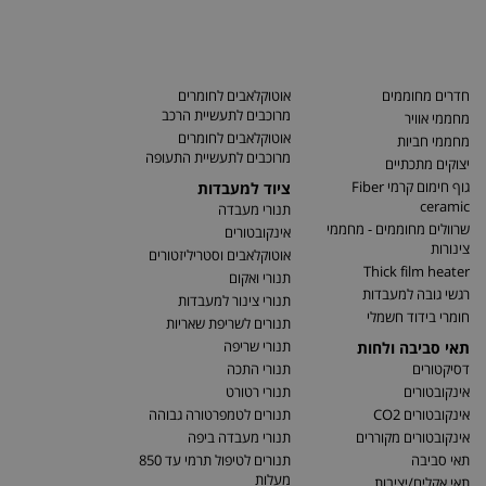
חדרים מחוממים
אוטוקלאבים לחומרים
מרוכבים לתעשיית הרכב
מחממי אוויר
אוטוקלאבים לחומרים
מחממי חביות
מרוכבים לתעשיית התעופה
יצוקים מתכתיים
גוף חימום קרמי Fiber
ציוד למעבדות
ceramic
תנורי מעבדה
שרוולים מחוממים - מחממי
אינקובטורים
צינורות
אוטוקלאבים וסטריליזטורים
Thick film heater
תנורי ואקום
רגשי גובה למעבדות
תנורי צינור למעבדות
חומרי בידוד חשמלי
תנורים לשריפת שאריות
תנורי שריפה
תאי סביבה ולחות
דסיקטורים
תנורי התכה
אינקובטורים
תנורי רטורט
אינקובטורים CO2
תנורים לטמפרטורה גבוהה
אינקובטורים מקוררים
תנורי מעבדה ביפה
תאי סביבה
תנורים לטיפול תרמי עד 850
מעלות
תאי אקלים/יציבות