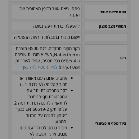
פתח יציאת אוויר בדופן האחורית של
פתח יציאת אוויר
התנור
להפעלה ברמת רעש נמוכה
ממסרי מצב מוצק
יישום מוגדר במגבלות הוראות ההפעלה
בקר מקורי מתקדם, דגם B500 תוצרת
Nabertherm, בעל 5 תוכניות שריפה
בקר
ו- 4 צעדים בכל תכנית, עמיד לאורך זמן.
אפס תקלות!
למידע נוסף לחץ כאן
ארובה, ארובה עם מאוורר או
ממיר קטליטי (לא לדגם L 1)
בקר טמפרטורת יתר עם
טמפרטורת סף הניתנת
להתאמה להגנה תרמית רמה 2,
על פי תקן EN 60519-2 כבקר
ביטחון להגנה על התנור
והמטען
ציוד נוסף אופציונלי
חיבור גז מגן לטיהור עם גזים
מגנים או גזי תגובה לא