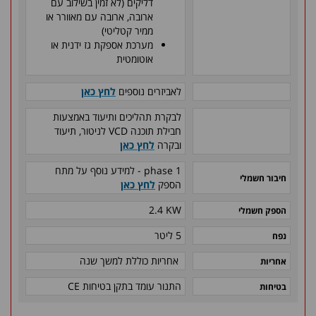
דליקים
(לא זמין בשילוב עם
ארובה, ארובה עם מאוורר או
ממיר קטליטי)
מערכת אספקת גז ידנית או
אוטומטית
לאביזרים נוספים
לחץ כאן
לבקרת תהליכים ותיעוד באמצעות
חבילת תוכנה VCD
לניטור, תיעוד
ובקרה
לחץ כאן
phase 1
- למידע נוסף על מתח
חיבור חשמלי
הספק
לחץ כאן
2.4 KW
הספק חשמלי
5 ליטר
נפח
אחריות כוללת למשך שנה
אחריות
התנור עומד בתקן בטיחות
CE
בטיחות