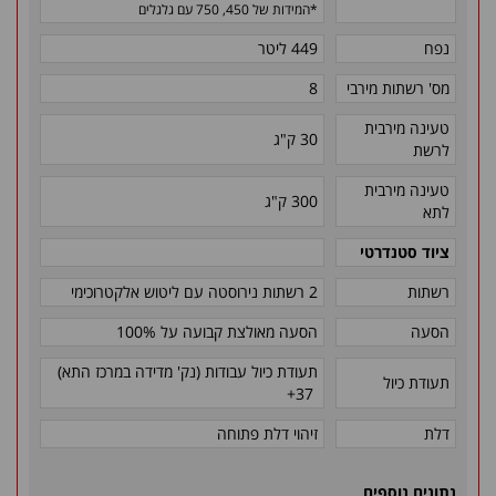
*
המידות של 450, 750 עם גלגלים
נפח
449 ליטר
מס' רשתות מירבי
8
טעינה מירבית
30 ק"ג
לרשת
טעינה מירבית
300 ק"ג
לתא
ציוד סטנדרטי
רשתות
2 רשתות נירוסטה עם ליטוש אלקטרוכימי
הסעה
הסעה מאולצת קבועה על 100%
תעודת כיול עבודות (נק' מדידה במרכז התא)
תעודת כיול
37+
דלת
זיהוי דלת פתוחה
נתונים נוספים