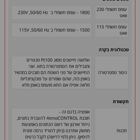
עומס חשמלי 230
1800 - עומס חשמלי ב
50/60 Hz
,
230V
וואט
עומס חשמלי 115
1500 -
עומס חשמלי ב
50/60 Hz
,
115V
וואט
טכנולוגית בקרה
שלושה חיישנים מסוג
Pt100
מנטרים
ומגבילים את הטמפרטורה בתא. שני
ניטור טמפרטורה
החיישנים של פני השטח הם מובנים במכשיר
באופן כזה, שהם שומרים על פונקציונליות
מלאה אפילו אם התא מועמס באופן מלא
תקשורת
אופציה בדגם זה -
תוכנת AtmoCONTROL להעברת נתונים,
ניהול וארגון של רשם הנתונים באמצעות
תכנות
ממשק אתרנט (ניתן להוריד גרסה זמנית
לניסיון). ניתן (לפי דרישה) לקבל כרטיס