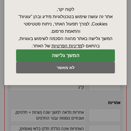
אספקת מתח
טמפרטורה מכאניים ברגע שהטמפרטורה
מגיעה ל
85°C
לקוח יקר,
אתר זה עושה שימוש בטכנולוגיות מידע ובהן "עוגיות"
נתוני אריזה/משלוח
Cookies, לצורך תפעול האתר, ניתוח סטטיסטי
והתאמת פרסום.
חובה להוביל את המכשירים כשהם ניצבים,
ואין להשכיבם
המשך גלישה באתר מהווה הסכמה לשימוש בעוגיות,
בהתאם ל
מדיניות הפרטיות
של האתר.
מידות מקורבות כולל תיבת קרטון:
רוחב - 1330 מ"מ, גובה - 1440 מ"מ, עומק -
המשך גלישה
1050 מ"מ
לא מאשר
משקל נטו (מקורב) - 161 ק"ג
משקל ברוטו (מקורב) כולל תיבת קרטון - 227
ק"ג
אחריות
אחריות מלאה למשך שנה (שרות + חלפים),
ושנתיים נוספות עבור החלפים
האחריות אינה כוללת חלקי בלאי (אטמים,