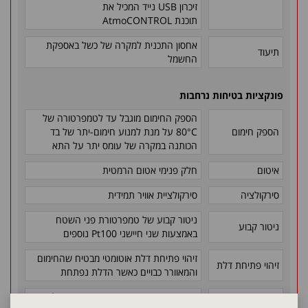
זיכרון USB נייד המכיל את
תוכנת AtmoCONTROL
אחסון התכנית למקרה של כשל באספקת
תיעוד
החשמל
פונקציות בטיחות נרחבות
הספק החימום מוגבל עד לטמפרטורה של
הספק חימום
80°C
על מנת למנוע חימום-יתר של בד
הכותנה במקרה של עומס יתר על התא
איטום
חלק פנימי אטום הרמטית
סירקולציה
סירקולציית אוויר תמידית
ניטור קבוע של טמפרטורת פני השטח
ניטור קבוע
באמצעות שני חיישני
Pt100
נוספים
זיהוי פתיחת דלת אוטומטי מבטיח שהחימום
זיהוי פתיחת דלת
והמאוורר כבויים כאשר הדלת נפתחת
אספקת המתח מופסקת באמצעות גובלי