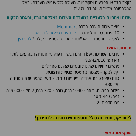
בקצב הלב או הפרעות וסקולריות. מעולה לכל שימוש מעבדתי, בעל
טמפרטורה מדוייקת, אחידה ורגישה.
שרות ואחריות בלעדיים במעבדת השרות באלקטרוטרם, ובאתר הלקוח
מוצר איכות תוצרת חברת
Memmert
10 סיבות טובות לממרט –
לקריאת המאמר לחץ כאן
לצפיה בסרטון הווידיאו "תנורי ממרט הטובים בעולם!"
לחץ כאן
תכונות המוצר
מחמם השמיכות
IFbw
הינו מכשיר רפואי מקטגוריה
I
בהתאם לתקן
האירופי
93/42/EEC
מתאים לחימום שמיכות ובגדים שאינם סטריליים
קל לניקוי - מצופה נירוסטה פנימית וחיצונית
טווח טמפרטורת עבודה: מינימום 10 מ"צ מעל טמפרטורת הסביבה
ועד 80+
מידות פנימיות: רוחב - 1040 מ"מ, גובה - 720 מ"מ, עומק - 600 מ"מ
נפח: 449 ליטר
מס' מדפים: 2
לקוח יקר, מוצר זה כולל תוספות ושדרוגים - לבחירתך!
שתף את המוצר