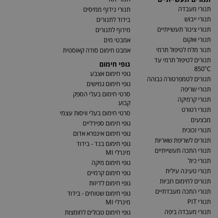
תנורי מעבדה
תנורי נידוף ממיסים
תנורי ייבוש
בידוד לתנורים
תנורי צינור תעשייתיים
מידוף לתנורים
תנורי ואקום
אמבטי מים
תנור מלח לטיפול תרמי
אמבט חימום סודה קאוסטית
תנורים לטיפול תרמי עד
גופי חימום
850°C
גופי חימום אצבע
תנורים לטמפרטורה גבוהה
גופי חימום גמישים
תנורי שריפה
סרטי חימום בעלי הספק
תנורי קרמיקה
קבוע
תנורי רטורט
סרטי חימום בעלי וויסות עצמי
מבצעים
גופי חימום ספירליים
תנורי זכוכית
גופי חימום אינפרא אדום
תנורים לשריפת שאריות
גופי חימום בנד - בידוד
תנורי התכה תעשייתיים
מינרלי MI
תנורי כיול
גופי חימום מיקה
תנורי טעינה עילית
גופי חימום קרמיים
תנורים לחימום חביות
גופי חימום לדיזות
תנורי התכה מעבדתיים
גופי חימום שטוחים - בידוד
תנורי PIT
מינרלי MI
תנורי מעבדה ביפה
גופי חימום טבולים לחומצות