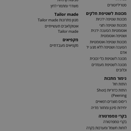
סטריליזטורים
משדרי ומתמרי לחץ
מכונות לשטיפת חלקים
Tailor made
מכונות שטיפה ידניות
מגוון פתרונות Tailor made
מכונות שטיפה חצי
אוטוקלאבים תעשייתיים
אוטומטיות הטענה ידנית
Tailor made
ושטיפה אוטומטית
מקפיאים
מכונות שטיפה אוטומטיות
מקפיאים מעבדתיים
הטענה ושטיפה ללא מגע יד
אדם
מכונה לשטיפת כלי זכוכית
מכונה לשטיפת מעמדים
וכלובים
גימור מתכות
התזת חול
התזת כדוריות (Shot
Peening)
ריסוס מוצרים רפואיים
יחידות סינון ומחזור מדיה
בקרי טמפרטורה
בקרי טמפרטורה
לוחות חשמל ומערכות בקרה