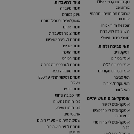
גוף חימום קרמי Fiber
ציוד למעבדות
ceramic
תנורי מעבדה
שרוולים מחוממים - מחממי
אינקובטורים
צינורות
אוטוקלאבים וסטריליזטורים
Thick film heater
תנורי ואקום
רגשי גובה למעבדות
תנורי צינור למעבדות
חומרי בידוד חשמלי
תנורים לשריפת שאריות
תנורי שריפה
תאי סביבה ולחות
דסיקטורים
תנורי התכה
אינקובטורים
תנורי רטורט
אינקובטורים CO2
תנורים לטמפרטורה גבוהה
אינקובטורים מקוררים
תנורי מעבדה ביפה
תאי סביבה
תנורים לטיפול תרמי עד 850
מעלות
תאי אקלים/יציבות
תנורי ייבוש
תאי לחות
תאי סביבה ולחות
אוטוקלאבים תעשייתיים
גופי חימום גמישים
אוטוקלאבים לגיפור
גופי חימום אצבע
אוטוקלאבים לייצור זכוכית
אמבטי מים
בטיחותית
שמיכות חימום – מעילי חימום
אוטוקלאבים לייצור חומרי
תנורים לחימום שמיכות
בניה
וסדינים
אוטוקלאבים למזון