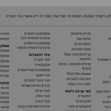
חדרים מחוממים
אוטוקלאבים לחומרים
אמבט חי
מרוכבים לתעשיית הרכב
ים
מחממי אוויר
מקפיאים
אוטוקלאבים לחומרים
מחממי חביות
אוטוק
מרוכבים לתעשיית התעופה
יצוקים מתכתיים
אוטוקלא
גוף חימום קרמי Fiber
ציוד למעבדות
אוטוקלא
ceramic
ה קאוסטית
תנורי מעבדה
אוטוקלא
שרוולים מחוממים - מחממי
אינקובטורים
אוטוקלא
צינורות
אוטוקלאבים וסטריליזטורים
נפתחת
Thick film heater
תנורי ואקום
סטריליז
ם
רגשי גובה למעבדות
תנורי צינור למעבדות
 הספק
מכונו
חומרי בידוד חשמלי
תנורים לשריפת שאריות
מכונות 
תנורי שריפה
תאי סביבה ולחות
וויסות עצמי
מכונות 
דסיקטורים
תנורי התכה
ים
אוטומטי
אינקובטורים
תנורי רטורט
א אדום
ושטיפה 
אינקובטורים CO2
תנורים לטמפרטורה גבוהה
בידוד
מכונות 