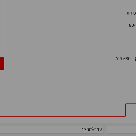
טורות
80
º
6 מ"מ
0
עד
C
1300