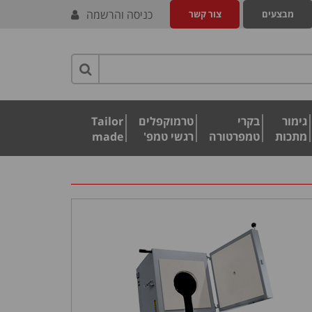
כניסה והרשמה
מבצעים
צור קשר
גימור
בקרי
טרמוקפלים
Tailor
מתכות
טמפרטורה
רגשי טמפ'
made