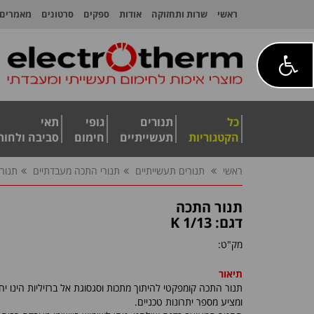
ראשי
שרות ותחזוקה
אודות
ספקים
סרטונים
מאמרים
כל
תנורים
גופי
תאי
הקטגוריות
תעשייתיים
חימום
סביבה ולחות
ראשי
תנורים תעשייתיים
תנורי התכה מעבדתיים
תנור
תנור התכה
דגם: K 1/13
מק"ט:
תיאור
תנור התכה קומפקטי להיתוך מתכות וסגסוגת אל ברזיליות הינו יחי
ומציע מספר יתרונות טכניים.