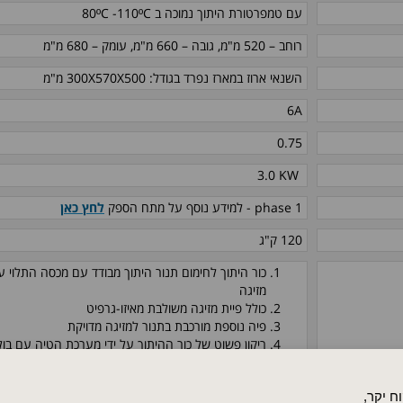
עם טמפרטורת היתוך נמוכה
ב C
ºC
110-
º
80
רוחב – 520 מ"מ, גובה – 660 מ"מ
, עומק – 680 מ"מ
השנאי ארוז במארז נפרד בגודל: 300X570X500 מ"מ
6A
0.75
3.0 KW
phase 1
- למידע נוסף על מתח הספק
לחץ כאן
120 ק"ג
כור היתוך לחימום תנור היתוך מבודד עם מכסה התלוי 
מזיגה
כולל פיית מזיגה משולבת מאיזו-גרפיט
פיה נוספת מורכבת בתנור למזיגה מדויקת
ריקון פשוט של כור ההיתוך על ידי מערכת הטיה עם בול
ממדי כור ההיתוך של 0.75,1.5 או 3 ליטרים
ח יקר,