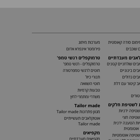
מום סודה קאוסטית
מערכות מיתוג
 שוכבים
פירומטר אינפרא אדום
לאבים מעבדתיים
טרמוקפלים רגשי טמפ'
בים שולחניים קטנים
טרמוקפלים - רגשי טמפ'
בים בינוניים
חוטים לרגשי טמפרטורה
בים גדולים
תנורי כיול
ב קיטור עם דלת
חוטי השוואה
טבעות קרמיות
טורים
משדרי ומתמרי לחץ
ת לשטיפת חלקים
Tailor made
שטיפה ידניות
מגוון פתרונות Tailor made
שטיפה חצי
אוטוקלאבים תעשייתיים
ות הטענה ידנית
Tailor made
אוטומטית
מקפיאים
שטיפה אוטומטיות
מקפיאים מעבדתיים