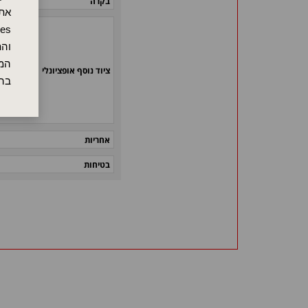
בקרה
אתר
והת
המש
ציוד נוסף אופציונלי
בה
אחריות
בטיחות