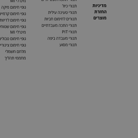
מינרלי MI
מדיניות
תנורי כיול
גופי חימום מיקה
החזרת
תנורי טעינה עילית
גופי חימום קרמיי
מוצרים
תנורים לחימום חביות
גופי חימום לדיזות
תנורי התכה מעבדתיים
גופי חימום שטוחים
תנורי PIT
מינרלי MI
תנורי מעבדה ביפה
גופי חימום טבולי
תנורי מסוע
גופי חימום צינוריי
מלחם חשמלי
מחממי תהליך