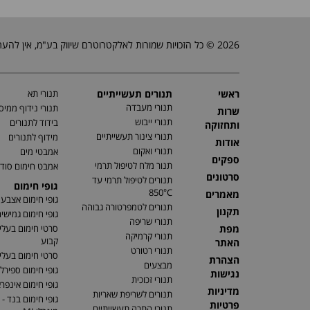
2026 © כל הזכויות שמורות לאלקטרוטרם שיווק בע"מ, אין להעתיק, לשכפל טקסטים, תמונות וכל חומר אחר באתר זה ללא אישור בעלי החברה.
ראשי
תנורים תעשייתיים
תנורי תא
תנורי מעבדה
תנורי נידוף ממיס
שרות
תנורי ייבוש
בידוד לתנורים
ותחזוקה
תנורי צינור תעשייתיים
מידוף לתנורים
אודות
תנורי ואקום
אמבטי מים
ספקים
תנור מלח לטיפול תרמי
אמבט חימום סוד
סרטונים
תנורים לטיפול תרמי עד
גופי חימום
850°C
מאמרים
גופי חימום אצבע
תנורים לטמפרטורה גבוהה
תקנון
גופי חימום גמישי
תנורי שריפה
מפת
סרטי חימום בעלי
תנורי קרמיקה
קבוע
האתר
תנורי רטורט
סרטי חימום בעלי 
הצהרת
מבצעים
גופי חימום ספירלי
נגישות
תנורי זכוכית
גופי חימום אינפר
מדיניות
תנורים לשריפת שאריות
גופי חימום בנד - 
פרטיות
תנורי התכה תעשייתיים