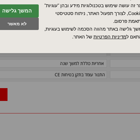
לתיאור הבקרות
לחץ כאן
 זה עושה שימוש בטכנולוגיות מידע ובהן "עוגיות"
המשך גלישה
סוגי כורי היתוך זמינים נוספים, לדוגמה פלדה
Cookies, לצורך תפעול האתר, ניתוח סטטיסטי
עיצוב כתנור הניתן לריקון ללא התקן הטיה, לדוגמא לה
אמת פרסום.
מגביל טמפרטורת יתר לתא התנור עם איפוס אוטומטי ל
לא מאשר
ך גלישה באתר מהווה הסכמה לשימוש בעוגיות,
בקר הגבלת טמפרטורת היתר מפסיק את החימום כאשר
מראש הושגה ואינו מפעיל את החימום שנית עד שהטמ
תאם ל
מדיניות הפרטיות
של האתר.
לטמפרטורת הסף
אשנב צפייה בתהליך היתוך.
אחריות כוללת למשך שנה
התנור עומד בתקן בטיחות
CE