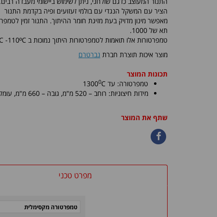
התנור המעוצב כדגם שולחני, ניתן לשימוש ביישומי מעבדה רבים.
הציר עם המשקל הנגדי עם בולמי זעזועים ופיה בקדמת התנור
מאפשר מינון מדויק בעת מזיגת חומר ההיתוך. התנור זמין לטמפר
תא של 1000.
טמפרטורות אלו תואמות לטמפרטורות היתוך נמוכות ב C
ºC
110-
מוצר איכות תוצרת חברת
נברטרם
תכונות המוצר
0
טמפרטורה: עד
C
1300
מידות חיצוניות: רוחב – 520 מ"מ, גובה – 660 מ"מ
, עומק – 80
שתף את המוצר
מפרט טכני
טמפרטורה מקסימלית