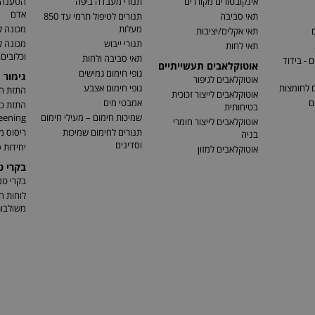
אינקובטורים מקוררים
תנורי מעבדה ביפה
הטענה ו
אדם
תאי סביבה
תנורים לטיפול תרמי עד 850
מעלות
מכונה ל
ם
תאי אקלים/יציבות
תנורי ייבוש
מכונה 
תאי לחות
וכלובים
תאי סביבה ולחות
 - בידוד
אוטוקלאבים תעשייתיים
גופי חימום גמישים
גימור 
אוטוקלאבים לגיפור
ם לחומצות
גופי חימום אצבע
התזת חו
אוטוקלאבים לייצור זכוכית
ם
אמבטי מים
בטיחותית
שמיכות חימום – מעילי חימום
eening)
אוטוקלאבים לייצור חומרי
תנורים לחימום שמיכות
ריסוס מ
בניה
וסדינים
יחידות ס
אוטוקלאבים למזון
בקרי 
בקרי ט
לוחות ח
משולבו