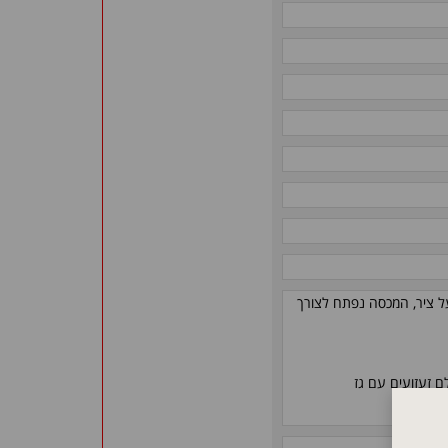
על ציר, המכסה נפתח לצורך
ם זעזועים עם גז