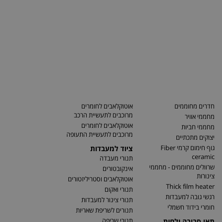
חדרים מחוממים
אוטוקלאבים לחומרים
מרוכבים לתעשיית הרכב
מחממי אוויר
אוטוקלאבים לחומרים
מחממי חביות
מרוכבים לתעשיית התעופה
יצוקים מתכתיים
גוף חימום קרמי Fiber
ציוד למעבדות
ceramic
תנורי מעבדה
שרוולים מחוממים - מחממי
אינקובטורים
צינורות
אוטוקלאבים וסטריליזטורים
Thick film heater
תנורי ואקום
רגשי גובה למעבדות
תנורי צינור למעבדות
חומרי בידוד חשמלי
תנורים לשריפת שאריות
תנורי שריפה
תאי סביבה ולחות