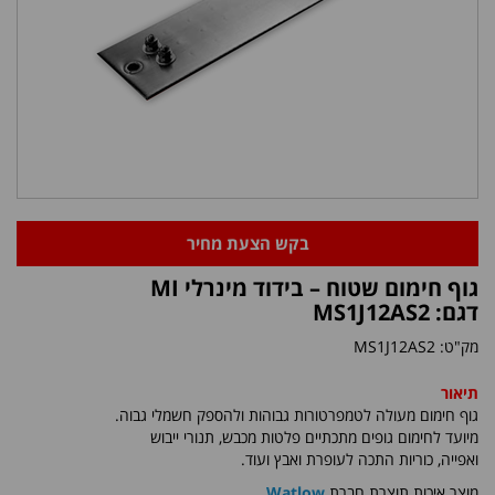
בקש הצעת מחיר
גוף חימום שטוח – בידוד מינרלי MI
דגם: MS1J12AS2
מק"ט:
MS1J12AS2
תיאור
גוף חימום מעולה לטמפרטורות גבוהות ולהספק חשמלי גבוה.
מיועד לחימום גופים מתכתיים פלטות מכבש, תנורי ייבוש
ואפייה, כוריות התכה לעופרת ואבץ ועוד
.
​מוצר איכות תוצרת חברת
Watlow