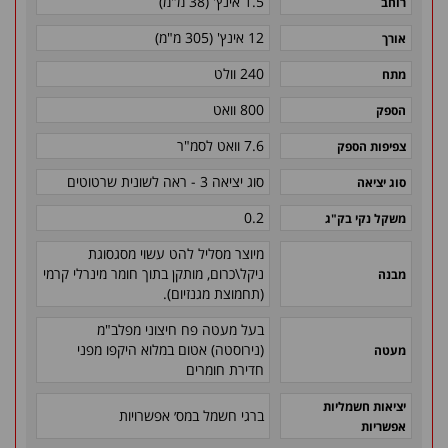
1.5 אינץ' (38 מ"מ)
רוחב
12 אינץ' (305 מ"מ)
אורך
240 וולט
מתח
800 וואט
הספק
7.6 וואט לסמ"ר
צפיפות הספק
סוג יציאה 3 - ראה לשונית שרטוטים
סוג יציאה
0.2
משקל נקי בק"ג
מיוצר מסליל להט עשוי מסגסוגת
ניקל\כרום, מותקן בתוך חומר מינרלי קרמי
מבנה
(תחמוצת מגנזיום).
בעל מעטה פח חיצוני מפלב"מ
(נירוסטה) אטום במלוא היקפו מפני
מעטה
חדירת חומרים
יציאות חשמליות
ברגי חשמל במס׳ אפשרויות
אפשריות