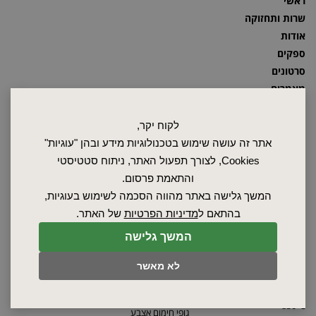
ראשי
שרות ותחזוקה
אודות
ספקים
סרטונים
מאמרים
תקנון
מפת האתר
לקוח יקר,
הצהרת נגישות
אתר זה עושה שימוש בטכנולוגיות מידע ובהן "עוגיות"
מדיניות פרטיות
Cookies, לצורך תפעול האתר, ניתוח סטטיסטי
מדיניות החזרת מוצרים
והתאמת פרסום.
המשך גלישה באתר מהווה הסכמה לשימוש בעוגיות,
תנורים תעשייתיים
תנורי תא
בהתאם ל
מדיניות הפרטיות
של האתר.
תנורי מעבדה
תנורי נידוף ממיסים
תנורי ייבוש
בידוד לתנורים
המשך גלישה
תנורי צינור תעשייתיים
מידוף לתנורים
תנורי ואקום
אמבטי מים
לא מאשר
תנור מלח לטיפול תרמי
אמבט חימום סודה קאוסטית
תנורים לטיפול תרמי עד
גופי חימום
850°C
גופי חימום אצבע