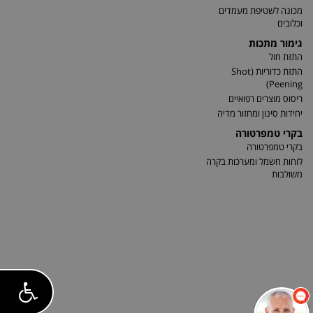
מכונה לשטיפת מעמדים
וכלובים
גימור מתכות
התזת חול
התזת כדוריות (Shot
Peening)
ריסוס מוצרים רפואיים
יחידות סינון ומחזור מדיה
בקרי טמפרטורה
בקרי טמפרטורה
לוחות חשמל ומערכות בקרה
משולבות
שלום 👋 אני
הצ'אטבוט של האתר!
צריך עזרה? התחל
שיחה.