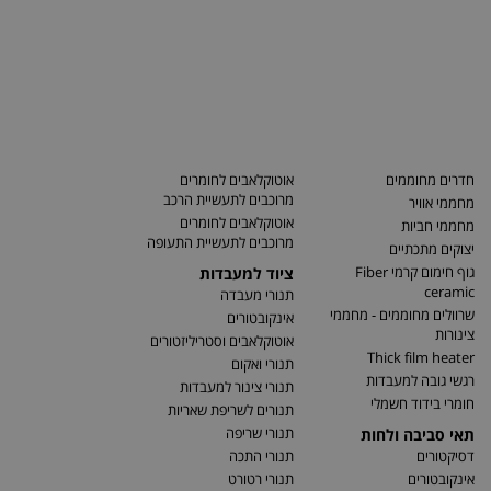
חדרים מחוממים
אוטוקלאבים לחומרים
מרוכבים לתעשיית הרכב
מחממי אוויר
אוטוקלאבים לחומרים
מחממי חביות
מרוכבים לתעשיית התעופה
יצוקים מתכתיים
גוף חימום קרמי Fiber
ציוד למעבדות
ceramic
תנורי מעבדה
שרוולים מחוממים - מחממי
אינקובטורים
צינורות
אוטוקלאבים וסטריליזטורים
Thick film heater
תנורי ואקום
רגשי גובה למעבדות
תנורי צינור למעבדות
חומרי בידוד חשמלי
תנורים לשריפת שאריות
תנורי שריפה
תאי סביבה ולחות
דסיקטורים
תנורי התכה
אינקובטורים
תנורי רטורט