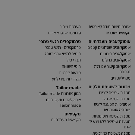
אמבט חימום סודה קאוסטית
מערכות מיתוג
מקפיאים שוכבים
פירומטר אינפרא אדום
אוטוקלאבים מעבדתיים
טרמוקפלים רגשי טמפ'
אוטוקלאבים שולחניים קטנים
טרמוקפלים - רגשי טמפ'
אוטוקלאבים בינוניים
חוטים לרגשי טמפרטורה
אוטוקלאבים גדולים
תנורי כיול
אוטוקלאב קיטור עם דלת
חוטי השוואה
נפתחת
טבעות קרמיות
סטריליזטורים
משדרי ומתמרי לחץ
מכונות לשטיפת חלקים
Tailor made
מכונות שטיפה ידניות
מגוון פתרונות Tailor made
מכונות שטיפה חצי
אוטוקלאבים תעשייתיים
אוטומטיות הטענה ידנית
Tailor made
ושטיפה אוטומטית
מקפיאים
מכונות שטיפה אוטומטיות
מקפיאים מעבדתיים
הטענה ושטיפה ללא מגע יד
אדם
מכונה לשטיפת כלי זכוכית