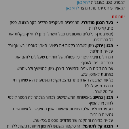
למפרט טכני באנגלית
לחץ כאן
למאמר פירוט יתרונות המוצר
לחץ כאן
יתרונות
בעל תכנון מודולרי:
המרכיבים העיקריים כוללים בקר תצוגה, ספק
כוח, קולט לחות
(יבשן), מדף, גלגלים מתכווננים וכבל חשמל. ניתן להחליף בקלות את
כל המודולים.
תכנון ירוק:
ניתן לשדרג בקלות את ביצועי הארון לאחסון יבש אך-ורק
על-ידי החלפת
המודולים ומבלי ליצור כל פסולת של חומרים שעלולים לזהם את
הסביבה. ניתן לאסוף
את המודולים הישנים ולהשיבם ליצרן. ניתן להמשיך ולהשתמש
בארונות לאחסון יבש,
כל עוד שמבנה הארון נותר במצב תקין; המשמעות היא שאורך חיי
המוצר מגיע ל- 10
עד 20 שנה.
תכנון גמיש:
באפשרות המשתמשים לבחור מלכתחילה מספר קולטי
לחות או להוסיף
בעתיד מודולים אלו. היחידות עשויות באופן המאפשר למשתמשים
גמישות מירבית
על-ידי בחירה והתקנה של מודולים נוספים בכל-עת.
מבנה קל לתפעול:
הדסיקטור משמש לאחסון אריזות רגישות ללחות