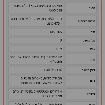
פחי פלדה צבועים בעובי 1 מ"מ בצבע
מבנה
אנטיסטטי
רוחב -450 מ"מ. עומק - 960 מ"מ. גובה
מידות חיצוניות
- 475 מ"מ.
165 ליטר
נפח
3
מס' מדפים
שחור
צבע
110V/230V (יש לבחור מראש את מתח
מתח
ההפעלה)
3%RH ; ±1C ±
דיוק תצוגה
מצויידת בידיות, באטמים מגנטיים
דלת
לאטימה מלאה ובזכוכית מחוסמת.
4 גלגלים אנטיסטטיים בקוטר "3, כולם
גלגלים
מצוידים בבלמים
(חוט) הארקה: 1M (באורך 940 מ"מ)
מוליך