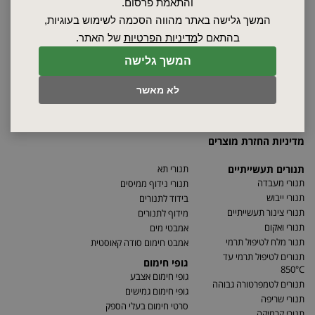
אודות
והתאמת פרסום.
ספקים
המשך גלישה באתר מהווה הסכמה לשימוש בעוגיות,
סרטונים
בהתאם ל
מדיניות הפרטיות
של האתר.
מאמרים
המשך גלישה
תקנון
מפת האתר
לא מאשר
הצהרת נגישות
מדיניות פרטיות
מדיניות החזרת מוצרים
תנורים תעשייתיים
תנורי תא
תנורי מעבדה
תנורי נידוף ממיסים
תנורי ייבוש
בידוד לתנורים
תנורי צינור תעשייתיים
מידוף לתנורים
תנורי ואקום
אמבטי מים
תנור מלח לטיפול תרמי
אמבט חימום סודה קאוסטית
תנורים לטיפול תרמי עד
גופי חימום
850°C
גופי חימום אצבע
תנורים לטמפרטורה גבוהה
גופי חימום גמישים
תנורי שריפה
סרטי חימום בעלי הספק
תנורי קרמיקה