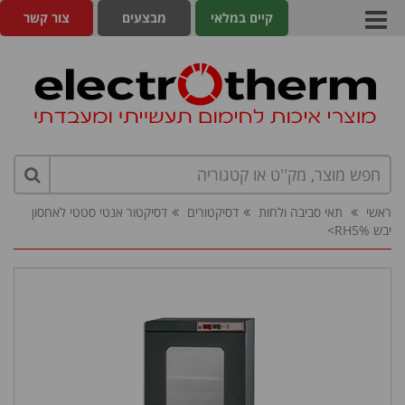
קיים במלאי
מבצעים
צור קשר
ראשי
תאי סביבה ולחות
דסיקטורים
דסיקטור אנטי סטטי לאחסון
יבש RH5%>