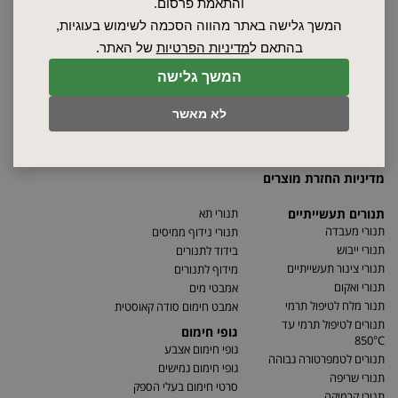
אודות
והתאמת פרסום.
ספקים
המשך גלישה באתר מהווה הסכמה לשימוש בעוגיות,
סרטונים
בהתאם ל
מדיניות הפרטיות
של האתר.
מאמרים
המשך גלישה
תקנון
מפת האתר
לא מאשר
הצהרת נגישות
מדיניות פרטיות
מדיניות החזרת מוצרים
תנורים תעשייתיים
תנורי תא
תנורי מעבדה
תנורי נידוף ממיסים
תנורי ייבוש
בידוד לתנורים
תנורי צינור תעשייתיים
מידוף לתנורים
תנורי ואקום
אמבטי מים
תנור מלח לטיפול תרמי
אמבט חימום סודה קאוסטית
תנורים לטיפול תרמי עד
גופי חימום
850°C
גופי חימום אצבע
תנורים לטמפרטורה גבוהה
גופי חימום גמישים
תנורי שריפה
סרטי חימום בעלי הספק
תנורי קרמיקה