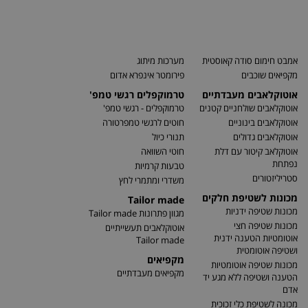
אמבט חימום סודה קאוסטית
מערכות מיתוג
מקפיאים שוכבים
פירומטר אינפרא אדום
אוטוקלאבים מעבדתיים
טרמוקפלים רגשי טמפ'
אוטוקלאבים שולחניים קטנים
טרמוקפלים - רגשי טמפ'
אוטוקלאבים בינוניים
חוטים לרגשי טמפרטורה
אוטוקלאבים גדולים
תנורי כיול
אוטוקלאב קיטור עם דלת
חוטי השוואה
נפתחת
טבעות קרמיות
סטריליזטורים
משדרי ומתמרי לחץ
מכונות לשטיפת חלקים
Tailor made
מכונות שטיפה ידניות
מגוון פתרונות Tailor made
מכונות שטיפה חצי
אוטוקלאבים תעשייתיים
אוטומטיות הטענה ידנית
Tailor made
ושטיפה אוטומטית
מקפיאים
מכונות שטיפה אוטומטיות
מקפיאים מעבדתיים
הטענה ושטיפה ללא מגע יד
אדם
מכונה לשטיפת כלי זכוכית