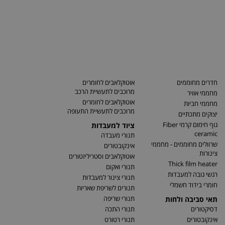
חדרים מחוממים
אוטוקלאבים לחומרים
מרוכבים לתעשיית הרכב
מחממי אוויר
אוטוקלאבים לחומרים
מחממי חביות
מרוכבים לתעשיית התעופה
יצוקים מתכתיים
גוף חימום קרמי Fiber
ציוד למעבדות
ceramic
תנורי מעבדה
שרוולים מחוממים - מחממי
אינקובטורים
צינורות
אוטוקלאבים וסטריליזטורים
Thick film heater
תנורי ואקום
רגשי גובה למעבדות
תנורי צינור למעבדות
חומרי בידוד חשמלי
תנורים לשריפת שאריות
תנורי שריפה
תאי סביבה ולחות
דסיקטורים
תנורי התכה
אינקובטורים
תנורי רטורט