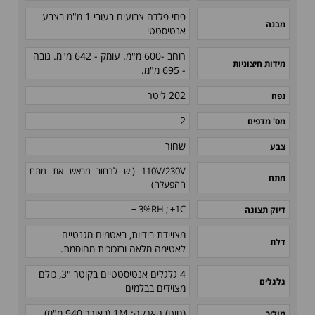
פחי פלדה צבועים בעובי 1 מ"מ בצבע
מבנה
אנטיסטטי
רוחב -600 מ"מ. עומק - 642 מ"מ. גובה
מידות חיצוניות
- 695 מ"מ.
202 ליטר
נפח
2
מס' מדפים
שחור
צבע
110V/230V (יש לבחור מראש את מתח
מתח
ההפעלה)
3%RH ; ±1C ±
דיוק תצוגה
מצויידת בידיות, באטמים מגנטיים
דלת
לאטימה מלאה ובזכוכית מחוסמת.
4 גלגלים אנטיסטטיים בקוטר "3, כולם
גלגלים
מצוידים בבלמים
(חוט) הארקה: 1M (באורך 940 מ"מ)
מוליך