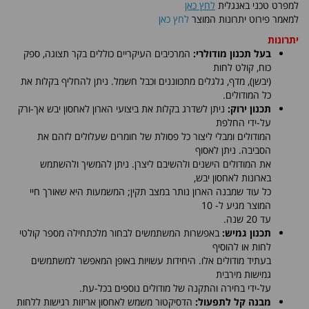
למפרט טכני באנגלית
לחץ כאן
למאמר פירוט יתרונות המוצר
לחץ כאן
יתרונות
בעל תכנון מודולרי:
המרכיבים העיקריים כוללים בקר תצוגה, ספק
כוח, קולט לחות
(יבשן), מדף, גלגלים מתכווננים וכבל חשמל. ניתן להחליף בקלות את
כל המודולים.
תכנון ירוק:
ניתן לשדרג בקלות את ביצועי הארון לאחסון יבש אך-ורק
על-ידי החלפת
המודולים ומבלי ליצור כל פסולת של חומרים שעלולים לזהם את
הסביבה. ניתן לאסוף
את המודולים הישנים ולהשיבם ליצרן. ניתן להמשיך ולהשתמש
בארונות לאחסון יבש,
כל עוד שמבנה הארון נותר במצב תקין; המשמעות היא שאורך חיי
המוצר מגיע ל- 10
עד 20 שנה.
תכנון גמיש:
באפשרות המשתמשים לבחור מלכתחילה מספר קולטי
לחות או להוסיף
בעתיד מודולים אלו. היחידות עשויות באופן המאפשר למשתמשים
גמישות מירבית
על-ידי בחירה והתקנה של מודולים נוספים בכל-עת.
מבנה קל לתפעול:
הדסיקטור משמש לאחסון אריזות רגישות ללחות