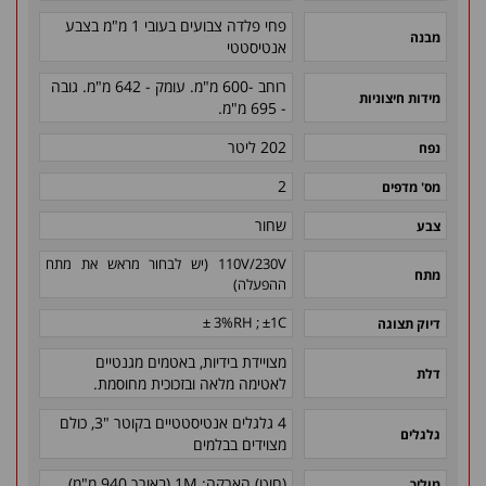
פחי פלדה צבועים בעובי 1 מ"מ בצבע
מבנה
אנטיסטטי
רוחב -600 מ"מ. עומק - 642 מ"מ. גובה
מידות חיצוניות
- 695 מ"מ.
202 ליטר
נפח
2
מס' מדפים
שחור
צבע
110V/230V (יש לבחור מראש את מתח
מתח
ההפעלה)
3%RH ; ±1C ±
דיוק תצוגה
מצויידת בידיות, באטמים מגנטיים
דלת
לאטימה מלאה ובזכוכית מחוסמת.
4 גלגלים אנטיסטטיים בקוטר "3, כולם
גלגלים
מצוידים בבלמים
(חוט) הארקה: 1M (באורך 940 מ"מ)
מוליך