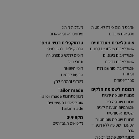
אמבט חימום סודה קאוסטית
מערכות מיתוג
מקפיאים שוכבים
פירומטר אינפרא אדום
אוטוקלאבים מעבדתיים
טרמוקפלים רגשי טמפ'
אוטוקלאבים שולחניים קטנים
טרמוקפלים - רגשי טמפ'
אוטוקלאבים בינוניים
חוטים לרגשי טמפרטורה
אוטוקלאבים גדולים
תנורי כיול
אוטוקלאב קיטור עם דלת
חוטי השוואה
נפתחת
טבעות קרמיות
סטריליזטורים
משדרי ומתמרי לחץ
מכונות לשטיפת חלקים
Tailor made
מכונות שטיפה ידניות
מגוון פתרונות Tailor made
מכונות שטיפה חצי
אוטוקלאבים תעשייתיים
אוטומטיות הטענה ידנית
Tailor made
ושטיפה אוטומטית
מקפיאים
מכונות שטיפה אוטומטיות
מקפיאים מעבדתיים
הטענה ושטיפה ללא מגע יד
אדם
מכונה לשטיפת כלי זכוכית