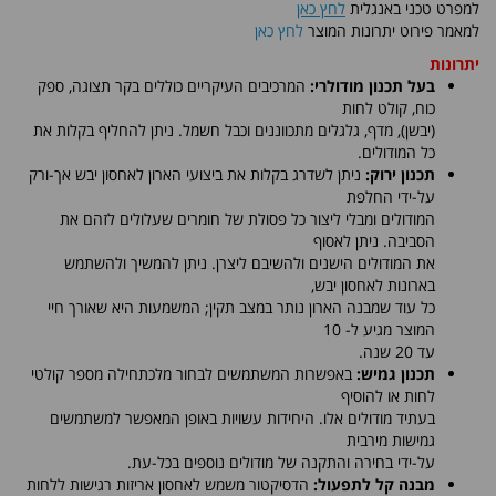
למפרט טכני באנגלית
לחץ כאן
למאמר פירוט יתרונות המוצר
לחץ כאן
יתרונות
בעל תכנון מודולרי:
המרכיבים העיקריים כוללים בקר תצוגה, ספק
כוח, קולט לחות
(יבשן), מדף, גלגלים מתכווננים וכבל חשמל. ניתן להחליף בקלות את
כל המודולים.
תכנון ירוק:
ניתן לשדרג בקלות את ביצועי הארון לאחסון יבש אך-ורק
על-ידי החלפת
המודולים ומבלי ליצור כל פסולת של חומרים שעלולים לזהם את
הסביבה. ניתן לאסוף
את המודולים הישנים ולהשיבם ליצרן. ניתן להמשיך ולהשתמש
בארונות לאחסון יבש,
כל עוד שמבנה הארון נותר במצב תקין; המשמעות היא שאורך חיי
המוצר מגיע ל- 10
עד 20 שנה.
תכנון גמיש:
באפשרות המשתמשים לבחור מלכתחילה מספר קולטי
לחות או להוסיף
בעתיד מודולים אלו. היחידות עשויות באופן המאפשר למשתמשים
גמישות מירבית
על-ידי בחירה והתקנה של מודולים נוספים בכל-עת.
מבנה קל לתפעול:
הדסיקטור משמש לאחסון אריזות רגישות ללחות