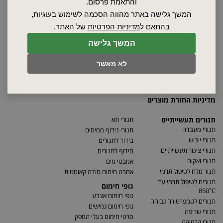
אודות
והתאמת פרסום.
ספקים
המשך גלישה באתר מהווה הסכמה לשימוש בעוגיות,
סרטונים
בהתאם ל
מדיניות הפרטיות
של האתר.
מאמרים
המשך גלישה
תקנון
מפת האתר
לא מאשר
הצהרת נגישות
מדיניות פרטיות
מדיניות החזרת מוצרים
תנורים תעשייתיים
תנורי תא
תנורי מעבדה
תנורי נידוף ממיסים
תנורי ייבוש
בידוד לתנורים
תנורי צינור תעשייתיים
מידוף לתנורים
תנורי ואקום
אמבטי מים
תנור מלח לטיפול תרמי
אמבט חימום סודה קאוסטית
תנורים לטיפול תרמי עד
גופי חימום
850°C
גופי חימום אצבע
תנורים לטמפרטורה גבוהה
גופי חימום גמישים
תנורי שריפה
סרטי חימום בעלי הספק
תנורי קרמיקה