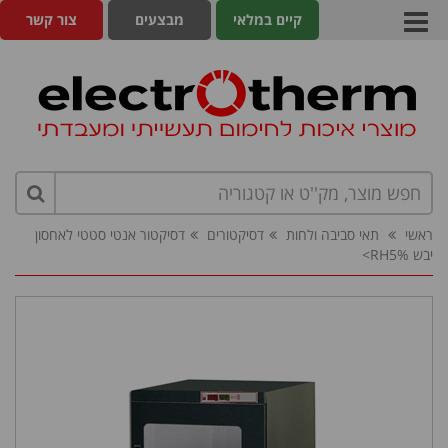
קיים במלאי
מבצעים
צור קשר
ראשי
תאי סביבה ולחות
דסיקטורים
דסיקטור אנטי סטטי לאחסון
יבש RH5%>