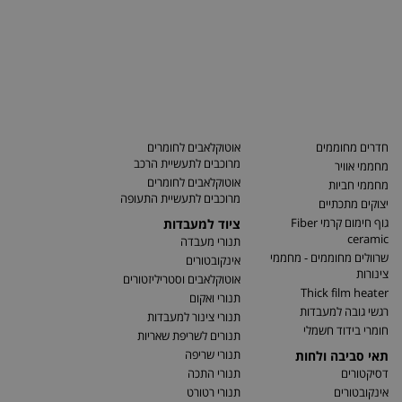
חדרים מחוממים
אוטוקלאבים לחומרים
מרוכבים לתעשיית הרכב
מחממי אוויר
אוטוקלאבים לחומרים
מחממי חביות
מרוכבים לתעשיית התעופה
יצוקים מתכתיים
גוף חימום קרמי Fiber
ציוד למעבדות
ceramic
תנורי מעבדה
שרוולים מחוממים - מחממי
אינקובטורים
צינורות
אוטוקלאבים וסטריליזטורים
Thick film heater
תנורי ואקום
רגשי גובה למעבדות
תנורי צינור למעבדות
חומרי בידוד חשמלי
תנורים לשריפת שאריות
תנורי שריפה
תאי סביבה ולחות
דסיקטורים
תנורי התכה
אינקובטורים
תנורי רטורט