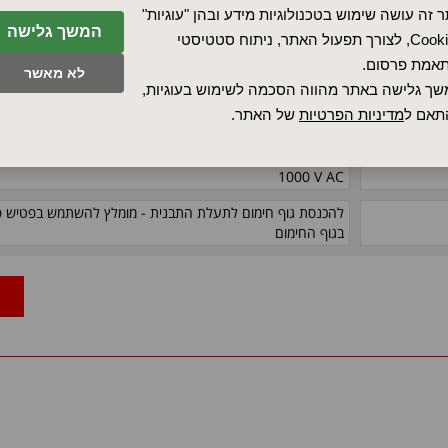
 זה עושה שימוש בטכנולוגיות מידע ובהן "עוגיות"
המשך גלישה
< 0.5 mA at 253 V AC
Cookies, לצורך תפעול האתר, ניתוח סטטיסטי
אמת פרסום.
± 10%
לא מאשר
ך גלישה באתר מהווה הסכמה לשימוש בעוגיות,
± 1.5%
תאם ל
מדיניות הפרטיות
של האתר.
230 וולט
1000 V AC
להכנסת גוף חימום לתעלת התבנית - מומלץ להשתמש בפטיש
פ
בגוף החימום