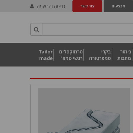
כניסה והרשמה
מבצעים
צור קשר
גימור
בקרי
טרמוקפלים
Tailor
מתכות
טמפרטורה
רגשי טמפ'
made