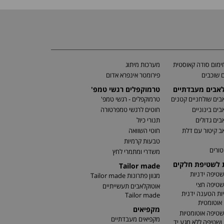
מום סודה קאוסטית
מערכות מיתוג
 שוכבים
פירומטר אינפרא אדום
לאבים מעבדתיים
טרמוקפלים רגשי טמפ'
בים שולחניים קטנים
טרמוקפלים - רגשי טמפ'
בים בינוניים
חוטים לרגשי טמפרטורה
בים גדולים
תנורי כיול
ב קיטור עם דלת
חוטי השוואה
טבעות קרמיות
טורים
משדרי ומתמרי לחץ
ת לשטיפת חלקים
Tailor made
שטיפה ידניות
מגוון פתרונות Tailor made
שטיפה חצי
אוטוקלאבים תעשייתיים
ות הטענה ידנית
Tailor made
אוטומטית
מקפיאים
שטיפה אוטומטיות
מקפיאים מעבדתיים
שטיפה ללא מגע יד