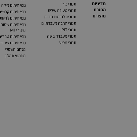
מדיניות
תנורי כיול
גופי חימום מיקה
החזרת
תנורי טעינה עילית
גופי חימום קרמיי
מוצרים
תנורים לחימום חביות
גופי חימום לדיזות
תנורי התכה מעבדתיים
גופי חימום שטוחים
תנורי PIT
מינרלי MI
תנורי מעבדה ביפה
גופי חימום טבולי
תנורי מסוע
גופי חימום צינוריי
מלחם חשמלי
מחממי תהליך