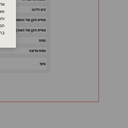
אתר
זרם זליגה
והת
סטיית תקן של ההספק
המש
סטיית תקן של האורך
בה
מתח
מתח פריצה
טיפ!