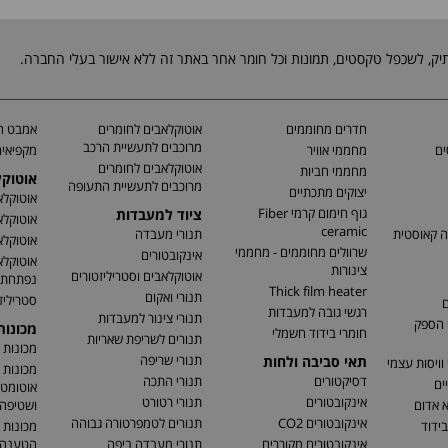
חדרים מחוממים
אוטוקלאבים לחומרים
אמבט חי
מרוכבים לתעשיית הרכב
ים
מחממי אוויר
מקפיאים
אוטוקלאבים לחומרים
מחממי חביות
אוטוק
מרוכבים לתעשיית התעופה
יצוקים מתכתיים
אוטוקלא
גוף חימום קרמי Fiber
ציוד למעבדות
אוטוקלא
ceramic
ה קאוסטית
תנורי מעבדה
אוטוקלא
שרוולים מחוממים - מחממי
אינקובטורים
אוטוקלא
צינורות
אוטוקלאבים וסטריליזטורים
נפתחת
Thick film heater
תנורי ואקום
סטריליז
ם
רגשי גובה למעבדות
תנורי צינור למעבדות
 הספק
מכונו
חומרי בידוד חשמלי
תנורים לשריפת שאריות
מכונות 
תנורי שריפה
תאי סביבה ולחות
וויסות עצמי
מכונות 
דסיקטורים
תנורי התכה
ים
אוטומטי
אינקובטורים
תנורי רטורט
א אדום
ושטיפה 
אינקובטורים CO2
תנורים לטמפרטורה גבוהה
בידוד
מכונות 
אינקובטורים מקוררים
תנורי מעבדה ביפה
הטענה ו