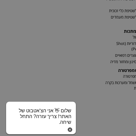
שטיפת כלי זכוכית
לשטיפת מעמדים
מתכות
ל
התזת כדוריות (Shot
P
וצרים רפואיים
ינון ומחזור מדיה
טמפרטורה
מפרטורה
שמל ומערכות בקרה
ת
שלום 👋 אני הצ'אטבוט של
האתר! צריך עזרה? התחל
שיחה.