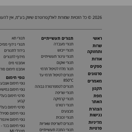
2026 © כל הזכויות שמורות לאלקטרוטרם שיווק בע"מ, אין להעתיק, לשכפל טקסטים, תמונות וכל חומר אחר באתר זה ללא אישור בעלי החברה.
ראשי
תנורים תעשייתיים
תנורי תא
תנורי מעבדה
תנורי נידוף ממיס
שרות
תנורי ייבוש
בידוד לתנורים
ותחזוקה
תנורי צינור תעשייתיים
מידוף לתנורים
אודות
תנורי ואקום
אמבטי מים
ספקים
תנור מלח לטיפול תרמי
אמבט חימום סוד
סרטונים
תנורים לטיפול תרמי עד
גופי חימום
850°C
מאמרים
גופי חימום אצבע
תנורים לטמפרטורה גבוהה
תקנון
גופי חימום גמישי
תנורי שריפה
מפת
סרטי חימום בעלי
תנורי קרמיקה
קבוע
האתר
תנורי רטורט
סרטי חימום בעלי 
הצהרת
מבצעים
גופי חימום ספירלי
נגישות
תנורי זכוכית
גופי חימום אינפר
מדיניות
תנורים לשריפת שאריות
גופי חימום בנד - 
פרטיות
תנורי התכה תעשייתיים
מינרלי MI