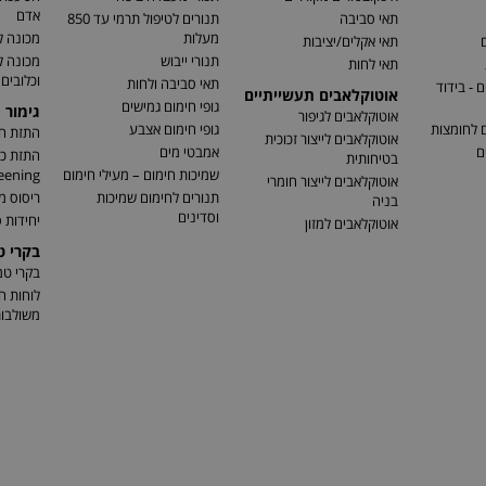
אדם
תאי סביבה
תנורים לטיפול תרמי עד 850
מעלות
מכונה ל
ם
תאי אקלים/יציבות
תנורי ייבוש
מכונה 
תאי לחות
וכלובים
תאי סביבה ולחות
 - בידוד
אוטוקלאבים תעשייתיים
גופי חימום גמישים
גימור 
אוטוקלאבים לגיפור
ם לחומצות
גופי חימום אצבע
התזת חו
אוטוקלאבים לייצור זכוכית
ם
אמבטי מים
בטיחותית
שמיכות חימום – מעילי חימום
eening)
אוטוקלאבים לייצור חומרי
תנורים לחימום שמיכות
ריסוס מ
בניה
וסדינים
יחידות ס
אוטוקלאבים למזון
בקרי 
בקרי ט
לוחות ח
משולבו