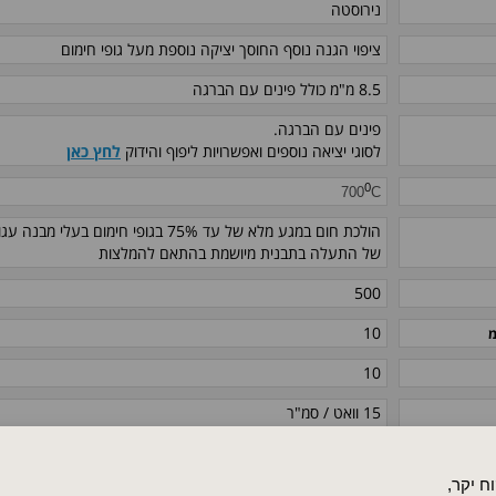
נירוסטה
ציפוי הגנה נוסף החוסך יציקה נוספת מעל גופי חימום
8.5 מ"מ
כולל פינים עם הברגה
פינים עם הברגה.
לסוגי יציאה נוספים ואפשרויות ליפוף והידוק
לחץ כאן
0
700
C
הולכת חום במגע מלא של עד 75% בגופי חימו
של התעלה בתבנית מיושמת בהתאם להמלצות
500
10
מ
10
15 וואט / סמ"ר
700 W
ח יקר,
Ω
≥ 5 M
at 500 V DC