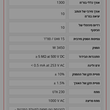
1300
אורך כללי במ"מ
אורך מירבי של תותב
10
יציאה במ"מ
רדיוס מינימלי של
10
הכיפוף
15 וואט / סמ"ר
צפיפות הספק מירבית
3450 W
הספק
Ω
התנגדות הבידוד
≥ 5 M
at 500 V DC
< 0.5 mA at 253 V AC
זרם זליגה
± 10%
סטיית תקן של ההספק
± 1.5%
סטיית תקן של האורך
230 וולט
מתח
1000 V AC
מתח פריצה
להכנסת גוף חימום לתעלת התבנית -