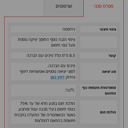
מפרט טכני
שרטוטים
נירוסטה
ציפוי חיצוני
ציפוי הגנה נוסף החוסך יציקה נוספת
מעל גופי חימום
8.5 מ"מ
כולל פינים עם הברגה
קוטר
פינים עם הברגה.
לסוגי יציאה נוספים ואפשרויות ליפוף
סוג יציאה
והידוק
לחץ כאן
טמפרטורת מעטפת גוף
0
700
C
החימום
הולכת חום במגע מלא של עד 75%
בגופי חימום בעלי מבנה עגול ומרובע,
הולכת חום
כאשר הגיאומטריה של התעלה בתבנית
מיושמת בהתאם להמלצות