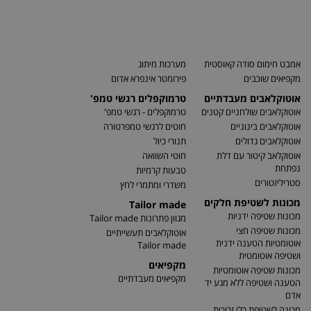
אמבט חימום סודה קאוסטית
מערכות מיתוג
מקפיאים שוכבים
פירומטר אינפרא אדום
אוטוקלאבים מעבדתיים
טרמוקפלים רגשי טמפ'
אוטוקלאבים שולחניים קטנים
טרמוקפלים - רגשי טמפ'
אוטוקלאבים בינוניים
חוטים לרגשי טמפרטורה
אוטוקלאבים גדולים
תנורי כיול
אוטוקלאב קיטור עם דלת
חוטי השוואה
נפתחת
טבעות קרמיות
סטריליזטורים
משדרי ומתמרי לחץ
מכונות לשטיפת חלקים
Tailor made
מכונות שטיפה ידניות
מגוון פתרונות Tailor made
מכונות שטיפה חצי
אוטוקלאבים תעשייתיים
אוטומטיות הטענה ידנית
Tailor made
ושטיפה אוטומטית
מקפיאים
מכונות שטיפה אוטומטיות
מקפיאים מעבדתיים
הטענה ושטיפה ללא מגע יד
אדם
מכונה לשטיפת כלי זכוכית