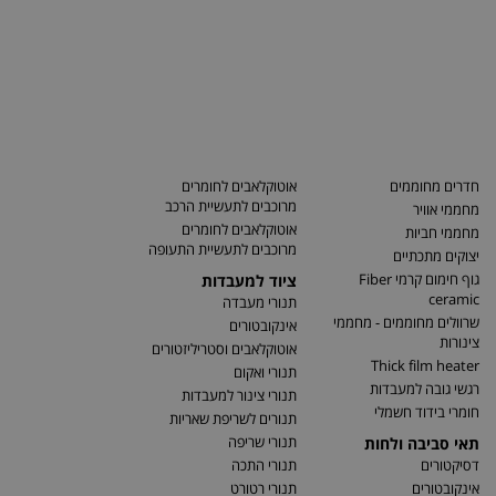
חדרים מחוממים
אוטוקלאבים לחומרים
מרוכבים לתעשיית הרכב
מחממי אוויר
אוטוקלאבים לחומרים
מחממי חביות
מרוכבים לתעשיית התעופה
יצוקים מתכתיים
גוף חימום קרמי Fiber
ציוד למעבדות
ceramic
תנורי מעבדה
שרוולים מחוממים - מחממי
אינקובטורים
צינורות
אוטוקלאבים וסטריליזטורים
Thick film heater
תנורי ואקום
רגשי גובה למעבדות
תנורי צינור למעבדות
חומרי בידוד חשמלי
תנורים לשריפת שאריות
תנורי שריפה
תאי סביבה ולחות
דסיקטורים
תנורי התכה
אינקובטורים
תנורי רטורט