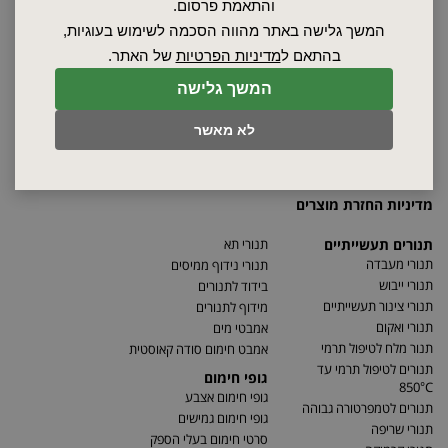
אודות
והתאמת פרסום.
ספקים
המשך גלישה באתר מהווה הסכמה לשימוש בעוגיות,
סרטונים
בהתאם ל
מדיניות הפרטיות
של האתר.
מאמרים
המשך גלישה
תקנון
מפת האתר
לא מאשר
הצהרת נגישות
מדיניות פרטיות
מדיניות החזרת מוצרים
תנורים תעשייתיים
תנורי תא
תנורי מעבדה
תנורי נידוף ממיסים
תנורי ייבוש
בידוד לתנורים
תנורי צינור תעשייתיים
מידוף לתנורים
תנורי ואקום
אמבטי מים
תנור מלח לטיפול תרמי
אמבט חימום סודה קאוסטית
תנורים לטיפול תרמי עד
גופי חימום
850°C
גופי חימום אצבע
תנורים לטמפרטורה גבוהה
גופי חימום גמישים
תנורי שריפה
סרטי חימום בעלי הספק