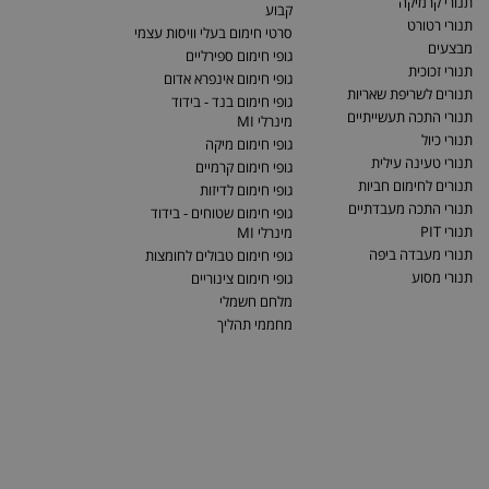
תנורי קרמיקה
קבוע
תנורי רטורט
סרטי חימום בעלי וויסות עצמי
מבצעים
גופי חימום ספירליים
תנורי זכוכית
גופי חימום אינפרא אדום
תנורים לשריפת שאריות
גופי חימום בנד - בידוד
תנורי התכה תעשייתיים
מינרלי MI
תנורי כיול
גופי חימום מיקה
תנורי טעינה עילית
גופי חימום קרמיים
תנורים לחימום חביות
גופי חימום לדיזות
תנורי התכה מעבדתיים
גופי חימום שטוחים - בידוד
תנורי PIT
מינרלי MI
תנורי מעבדה ביפה
גופי חימום טבולים לחומצות
תנורי מסוע
גופי חימום צינוריים
מלחם חשמלי
מחממי תהליך