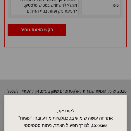
מומלץ להשתמש בפטיש
פלסטיק,
טיפ!
למניעת נזק ועיוות בגוף החימום
בקש הצעת מחיר
2026 © כל הזכויות שמורות לאלקטרוטרם שיווק בע"מ, אין להעתיק, לשכפל
טקסטים, תמונות וכל חומר אחר באתר זה ללא אישור בעלי החברה.
לקוח יקר,
ראשי
אתר זה עושה שימוש בטכנולוגיות מידע ובהן "עוגיות"
שרות ותחזוקה
Cookies, לצורך תפעול האתר, ניתוח סטטיסטי