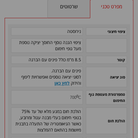
מפרט טכני
שרטוטים
נירוסטה
ציפוי חיצוני
ציפוי הגנה נוסף החוסך יציקה נוספת
מעל גופי חימום
8.5 מ"מ
כולל פינים עם הברגה
קוטר
פינים עם הברגה.
לסוגי יציאה נוספים ואפשרויות ליפוף
סוג יציאה
והידוק
לחץ כאן
טמפרטורת מעטפת גוף
0
700
C
החימום
הולכת חום במגע מלא של עד 75%
בגופי חימום בעלי מבנה עגול ומרובע,
הולכת חום
כאשר הגיאומטריה של התעלה בתבנית
מיושמת בהתאם להמלצות