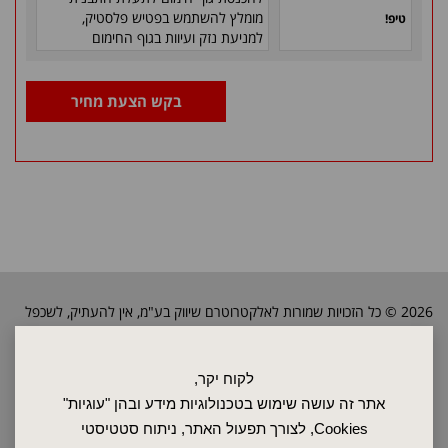
מומלץ להשתמש בפטיש
פלסטיק,
טיפ!
למניעת נזק ועיוות בגוף החימום
בקש הצעת מחיר
2026 © כל הזכויות שמורות לאלקטרוטרם שיווק בע"מ, אין להעתיק, לשכפל
טקסטים, תמונות וכל חומר אחר באתר זה ללא אישור בעלי החברה.
לקוח יקר,
ראשי
אתר זה עושה שימוש בטכנולוגיות מידע ובהן "עוגיות"
שרות ותחזוקה
Cookies, לצורך תפעול האתר, ניתוח סטטיסטי