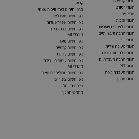
תנורי קרמיקה
קבוע
תנורי רטורט
סרטי חימום בעלי וויסות עצמי
מבצעים
גופי חימום ספירליים
תנורי זכוכית
גופי חימום אינפרא אדום
תנורים לשריפת שאריות
גופי חימום בנד - בידוד
תנורי התכה תעשייתיים
מינרלי MI
תנורי כיול
גופי חימום מיקה
תנורי טעינה עילית
גופי חימום קרמיים
תנורים לחימום חביות
גופי חימום לדיזות
תנורי התכה מעבדתיים
גופי חימום שטוחים - בידוד
תנורי PIT
מינרלי MI
תנורי מעבדה ביפה
גופי חימום טבולים לחומצות
תנורי מסוע
גופי חימום צינוריים
מלחם חשמלי
מחממי תהליך