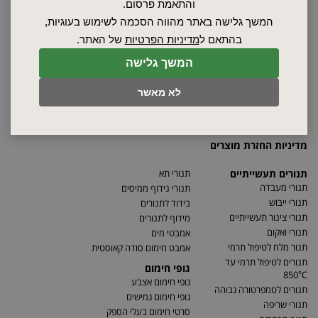
אודות
והתאמת פרסום.
ספקים
המשך גלישה באתר מהווה הסכמה לשימוש בעוגיות,
סרטונים
בהתאם ל
מדיניות הפרטיות
של האתר.
מאמרים
המשך גלישה
תקנון
מפת האתר
לא מאשר
הצהרת נגישות
מדיניות פרטיות
מדיניות החזרת מוצרים
תנורים תעשייתיים
תנורי תא
תנורי מעבדה
תנורי נידוף ממיסים
תנורי ייבוש
בידוד לתנורים
תנורי צינור תעשייתיים
מידוף לתנורים
תנורי ואקום
אמבטי מים
תנור מלח לטיפול תרמי
אמבט חימום סודה קאוסטית
תנורים לטיפול תרמי עד
גופי חימום
850°C
גופי חימום אצבע
תנורים לטמפרטורה גבוהה
גופי חימום גמישים
תנורי שריפה
סרטי חימום בעלי הספק