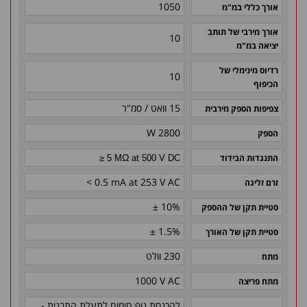
1050
אורך כללי במ"מ
אורך מירבי של תותב
10
יציאה במ"מ
רדיוס מינימלי של
10
הכיפוף
15 וואט / סמ"ר
צפיפות הספק מירבית
2800 W
הספק
Ω
התנגדות הבידוד
≥ 5 M
at 500 V DC
< 0.5 mA at 253 V AC
זרם זליגה
± 10%
סטיית תקן של ההספק
± 1.5%
סטיית תקן של האורך
230 וולט
מתח
1000 V AC
מתח פריצה
להכנסת גוף חימום לתעלת התבנית -