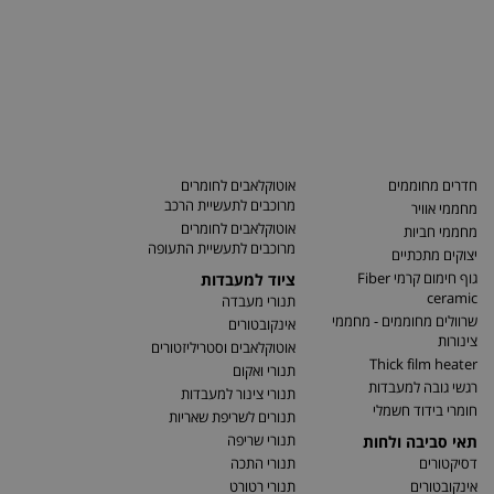
חדרים מחוממים
אוטוקלאבים לחומרים
מרוכבים לתעשיית הרכב
מחממי אוויר
אוטוקלאבים לחומרים
מחממי חביות
מרוכבים לתעשיית התעופה
יצוקים מתכתיים
גוף חימום קרמי Fiber
ציוד למעבדות
ceramic
תנורי מעבדה
שרוולים מחוממים - מחממי
אינקובטורים
צינורות
אוטוקלאבים וסטריליזטורים
Thick film heater
תנורי ואקום
רגשי גובה למעבדות
תנורי צינור למעבדות
חומרי בידוד חשמלי
תנורים לשריפת שאריות
תנורי שריפה
תאי סביבה ולחות
דסיקטורים
תנורי התכה
אינקובטורים
תנורי רטורט