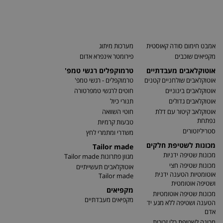
אמבט חימום סודה קאוסטית
מערכות מיתוג
מקפיאים שוכבים
פירומטר אינפרא אדום
אוטוקלאבים מעבדתיים
טרמוקפלים רגשי טמפ'
אוטוקלאבים שולחניים קטנים
טרמוקפלים - רגשי טמפ'
אוטוקלאבים בינוניים
חוטים לרגשי טמפרטורה
אוטוקלאבים גדולים
תנורי כיול
אוטוקלאב קיטור עם דלת
חוטי השוואה
נפתחת
טבעות קרמיות
סטריליזטורים
משדרי ומתמרי לחץ
מכונות לשטיפת חלקים
Tailor made
מכונות שטיפה ידניות
מגוון פתרונות Tailor made
מכונות שטיפה חצי
אוטוקלאבים תעשייתיים
אוטומטיות הטענה ידנית
Tailor made
ושטיפה אוטומטית
מקפיאים
מכונות שטיפה אוטומטיות
מקפיאים מעבדתיים
הטענה ושטיפה ללא מגע יד
אדם
מכונה לשטיפת כלי זכוכית