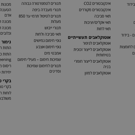
אינקובטורים CO2
תנורים לטמפרטורה גבוהה
בידוד
מכונות 
אינקובטורים מקוררים
תנורי מעבדה ביפה
הטענה ו
אדם
תאי סביבה
תנורים לטיפול תרמי עד 850
מעלות
מכונה ל
ם
תאי אקלים/יציבות
תנורי ייבוש
מכונה 
תאי לחות
וכלובים
תאי סביבה ולחות
 - בידוד
אוטוקלאבים תעשייתיים
גופי חימום גמישים
גימור 
אוטוקלאבים לגיפור
ם לחומצות
גופי חימום אצבע
התזת חו
אוטוקלאבים לייצור זכוכית
ם
אמבטי מים
בטיחותית
שמיכות חימום – מעילי חימום
eening)
אוטוקלאבים לייצור חומרי
תנורים לחימום שמיכות
ריסוס מ
בניה
וסדינים
יחידות ס
אוטוקלאבים למזון
בקרי 
בקרי ט
לוחות ח
משולבו