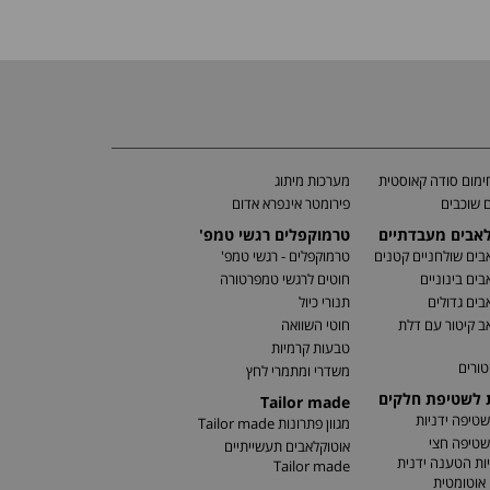
מום סודה קאוסטית
מערכות מיתוג
 שוכבים
פירומטר אינפרא אדום
לאבים מעבדתיים
טרמוקפלים רגשי טמפ'
בים שולחניים קטנים
טרמוקפלים - רגשי טמפ'
בים בינוניים
חוטים לרגשי טמפרטורה
בים גדולים
תנורי כיול
ב קיטור עם דלת
חוטי השוואה
טבעות קרמיות
טורים
משדרי ומתמרי לחץ
ת לשטיפת חלקים
Tailor made
שטיפה ידניות
מגוון פתרונות Tailor made
שטיפה חצי
אוטוקלאבים תעשייתיים
ות הטענה ידנית
Tailor made
אוטומטית