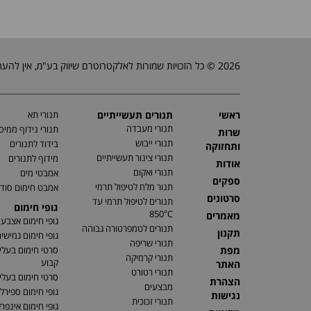
2026 © כל הזכויות שמורות לאלקטרוטרם שיווק בע"מ, אין להעתיק, לשכפל טקסטים, תמונות וכל חומר אחר באתר זה ללא אישור בעלי החברה.
ראשי
תנורים תעשייתיים
תנורי תא
תנורי מעבדה
תנורי נידוף ממיס
שרות
תנורי ייבוש
בידוד לתנורים
ותחזוקה
תנורי צינור תעשייתיים
מידוף לתנורים
אודות
תנורי ואקום
אמבטי מים
ספקים
תנור מלח לטיפול תרמי
אמבט חימום סוד
סרטונים
תנורים לטיפול תרמי עד
גופי חימום
850°C
מאמרים
גופי חימום אצבע
תנורים לטמפרטורה גבוהה
תקנון
גופי חימום גמישי
תנורי שריפה
מפת
סרטי חימום בעלי
תנורי קרמיקה
קבוע
האתר
תנורי רטורט
סרטי חימום בעלי 
הצהרת
מבצעים
גופי חימום ספירלי
נגישות
תנורי זכוכית
גופי חימום אינפר