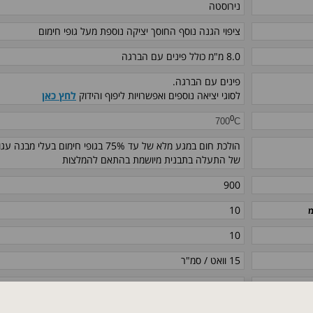
נירוסטה
ציפוי הגנה נוסף החוסך יציקה נוספת מעל גופי חימום
8.0 מ"מ
כולל פינים עם הברגה
פינים עם הברגה.
לסוגי יציאה נוספים ואפשרויות ליפוף והידוק
לחץ כאן
0
700
C
הולכת חום במגע מלא של עד 75% בגופי חימו
של התעלה בתבנית מיושמת בהתאם להמלצות
900
10
מ
10
15 וואט / סמ"ר
1960 W
Ω
≥ 5 M
at 500 V DC