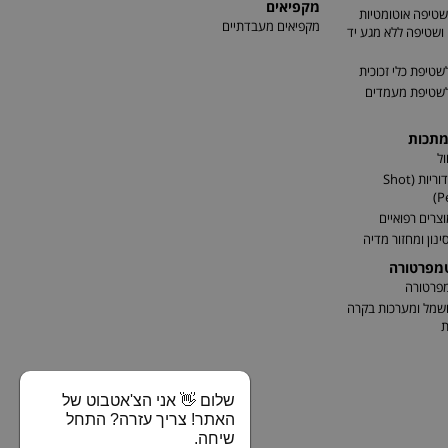
מקפיאים
שטיפה אוטומטיות
מקפיאים מעבדתיים
שטיפה ללא מגע יד
שטיפת כלי זכוכית
לשטיפת מעמדים
מתכות
ל
התזת כדוריות (Shot
P
וצרים רפואיים
ינון ומחזור מדיה
טמפרטורה
מפרטורה
שמל ומערכות בקרה
ת
שלום 👋 אני הצ'אטבוט של
האתר! צריך עזרה? התחל
שיחה.