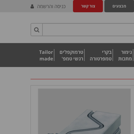
כניסה והרשמה
מבצעים
צור קשר
גימור
בקרי
טרמוקפלים
Tailor
מתכות
טמפרטורה
רגשי טמפ'
made