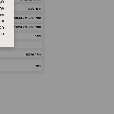
לקו
אתר
זרם זליגה
סטיית תקן של ההספק
והת
סטיית תקן של האורך
המש
בה
מתח
מתח פריצה
טיפ!