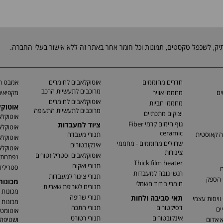
חדרים מחוממים
אוטוקלאבים לחומרים
אמבט חי
מרוכבים לתעשיית הרכב
ים
מחממי אוויר
מקפיאים
אוטוקלאבים לחומרים
מחממי חביות
אוטוק
מרוכבים לתעשיית התעופה
יצוקים מתכתיים
אוטוקלא
גוף חימום קרמי Fiber
ציוד למעבדות
אוטוקלא
ceramic
ה קאוסטית
תנורי מעבדה
אוטוקלא
שרוולים מחוממים - מחממי
אינקובטורים
אוטוקלא
צינורות
אוטוקלאבים וסטריליזטורים
נפתחת
Thick film heater
תנורי ואקום
סטריליז
ם
רגשי גובה למעבדות
תנורי צינור למעבדות
 הספק
מכונו
חומרי בידוד חשמלי
תנורים לשריפת שאריות
מכונות 
תנורי שריפה
תאי סביבה ולחות
וויסות עצמי
מכונות 
דסיקטורים
תנורי התכה
ים
אוטומטי
אינקובטורים
תנורי רטורט
א אדום
ושטיפה 