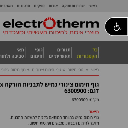
ראשי
שרות ותחזוקה
אודות
ספקים
סרטונים
מאמרים
כל
תנורים
גופי
תאי
הקטגוריות
תעשייתיים
חימום
סביבה ולחות
ראשי
גופי חימום
גופי חימום צינוריים
גוף חימום צינורי גמ
גוף חימום צינורי גמיש לתבניות הזרקה Hotflex
דגם: 6300900
מק"ט:
6300900
תיאור
גוף חימום גמיש במיוחד המותאם בקלות לתעלות התבנית.
מיועד לחימום תבניות, מכבשים ופלטות חימום
.