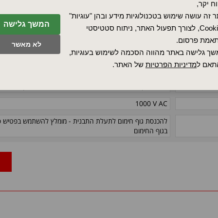
ח יקר,
< 0.5 mA at 253 V AC
 זה עושה שימוש בטכנולוגיות מידע ובהן "עוגיות"
המשך גלישה
Cookies, לצורך תפעול האתר, ניתוח סטטיסטי
± 10%
אמת פרסום.
לא מאשר
± 1.5%
ך גלישה באתר מהווה הסכמה לשימוש בעוגיות,
תאם ל
מדיניות הפרטיות
של האתר.
240 וולט
במידה וגוף החימום יחובר למתח של 230 וולט, ההספק יורד ב8%
1000 V AC
להכנסת גוף חימום לתעלת התבנית - מומלץ להשתמש בפטיש
פ
בגוף החימום