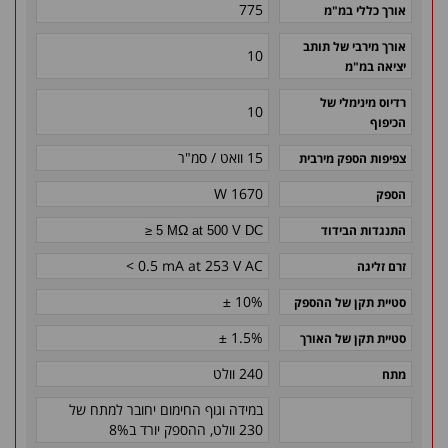
775
אורך כללי במ"מ
אורך מירבי של תותב
10
יציאה במ"מ
רדיוס מינימלי של
10
הכיפוף
15 וואט / סמ"ר
צפיפות הספק מירבית
1670 W
הספק
Ω
התנגדות הבידוד
≥ 5 M
at 500 V DC
< 0.5 mA at 253 V AC
זרם זליגה
± 10%
סטיית תקן של ההספק
± 1.5%
סטיית תקן של האורך
240 וולט
מתח
במידה וגוף החימום יחובר למתח של
230 וולט, ההספק יורד ב8%