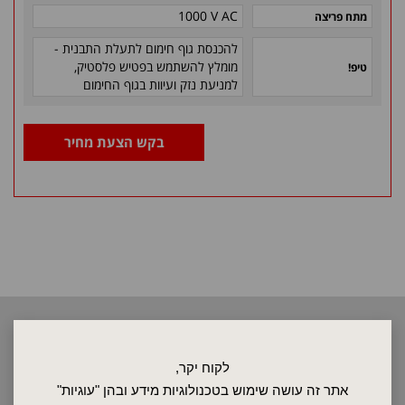
1000 V AC
מתח פריצה
להכנסת גוף חימום לתעלת התבנית -
מומלץ להשתמש בפטיש
פלסטיק,
טיפ!
למניעת נזק ועיוות בגוף החימום
בקש הצעת מחיר
2026 © כל הזכויות שמורות לאלקטרוטרם שיווק בע"מ, אין להעתיק, לשכפל
טקסטים, תמונות וכל חומר אחר באתר זה ללא אישור בעלי החברה.
לקוח יקר,
אתר זה עושה שימוש בטכנולוגיות מידע ובהן "עוגיות"