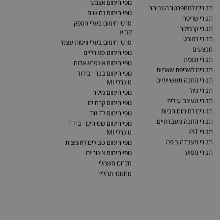
גופי חימום אצבע
תנורים לטמפרטורה גבוהה
גופי חימום גמישים
תנורי שריפה
סרטי חימום בעלי הספק
תנורי קרמיקה
קבוע
תנורי רטורט
סרטי חימום בעלי וויסות עצמי
מבצעים
גופי חימום ספירליים
תנורי זכוכית
גופי חימום אינפרא אדום
תנורים לשריפת שאריות
גופי חימום בנד - בידוד
תנורי התכה תעשייתיים
מינרלי MI
תנורי כיול
גופי חימום מיקה
תנורי טעינה עילית
גופי חימום קרמיים
תנורים לחימום חביות
גופי חימום לדיזות
תנורי התכה מעבדתיים
גופי חימום שטוחים - בידוד
תנורי PIT
מינרלי MI
תנורי מעבדה ביפה
גופי חימום טבולים לחומצות
תנורי מסוע
גופי חימום צינוריים
מלחם חשמלי
מחממי תהליך