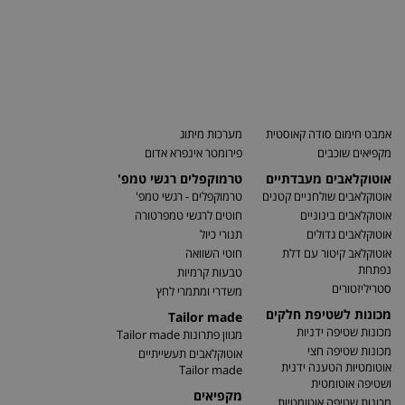
אמבט חימום סודה קאוסטית
מערכות מיתוג
מקפיאים שוכבים
פירומטר אינפרא אדום
אוטוקלאבים מעבדתיים
טרמוקפלים רגשי טמפ'
אוטוקלאבים שולחניים קטנים
טרמוקפלים - רגשי טמפ'
אוטוקלאבים בינוניים
חוטים לרגשי טמפרטורה
אוטוקלאבים גדולים
תנורי כיול
אוטוקלאב קיטור עם דלת
חוטי השוואה
נפתחת
טבעות קרמיות
סטריליזטורים
משדרי ומתמרי לחץ
מכונות לשטיפת חלקים
Tailor made
מכונות שטיפה ידניות
מגוון פתרונות Tailor made
מכונות שטיפה חצי
אוטוקלאבים תעשייתיים
אוטומטיות הטענה ידנית
Tailor made
ושטיפה אוטומטית
מקפיאים
מכונות שטיפה אוטומטיות