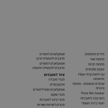
חדרים מחוממים
אוטוקלאבים לחומרים
מרוכבים לתעשיית הרכב
מחממי אוויר
אוטוקלאבים לחומרים
מחממי חביות
מרוכבים לתעשיית התעופה
יצוקים מתכתיים
גוף חימום קרמי Fiber
ציוד למעבדות
ceramic
תנורי מעבדה
שרוולים מחוממים - מחממי
אינקובטורים
צינורות
אוטוקלאבים וסטריליזטורים
Thick film heater
תנורי ואקום
רגשי גובה למעבדות
תנורי צינור למעבדות
חומרי בידוד חשמלי
תנורים לשריפת שאריות