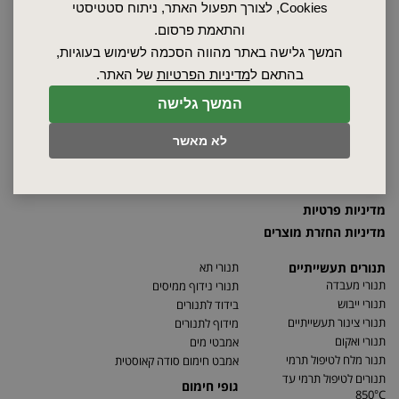
Cookies, לצורך תפעול האתר, ניתוח סטטיסטי
ראשי
והתאמת פרסום.
שרות ותחזוקה
המשך גלישה באתר מהווה הסכמה לשימוש בעוגיות,
אודות
בהתאם ל
מדיניות הפרטיות
של האתר.
ספקים
סרטונים
המשך גלישה
מאמרים
לא מאשר
תקנון
מפת האתר
הצהרת נגישות
מדיניות פרטיות
מדיניות החזרת מוצרים
תנורים תעשייתיים
תנורי תא
תנורי מעבדה
תנורי נידוף ממיסים
תנורי ייבוש
בידוד לתנורים
תנורי צינור תעשייתיים
מידוף לתנורים
תנורי ואקום
אמבטי מים
תנור מלח לטיפול תרמי
אמבט חימום סודה קאוסטית
תנורים לטיפול תרמי עד
גופי חימום
850°C