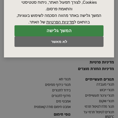
Cookies, לצורך תפעול האתר, ניתוח סטטיסטי
ראשי
והתאמת פרסום.
שרות ותחזוקה
המשך גלישה באתר מהווה הסכמה לשימוש בעוגיות,
אודות
בהתאם ל
מדיניות הפרטיות
של האתר.
ספקים
סרטונים
המשך גלישה
מאמרים
לא מאשר
תקנון
מפת האתר
הצהרת נגישות
מדיניות פרטיות
מדיניות החזרת מוצרים
תנורים תעשייתיים
תנורי תא
תנורי מעבדה
תנורי נידוף ממיסים
תנורי ייבוש
בידוד לתנורים
תנורי צינור תעשייתיים
מידוף לתנורים
תנורי ואקום
אמבטי מים
תנור מלח לטיפול תרמי
אמבט חימום סודה קאוסטית
תנורים לטיפול תרמי עד
גופי חימום
850°C