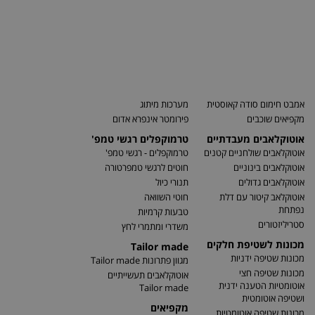
אמבט חימום סודה קאוסטית
מערכות מיתוג
מקפיאים שוכבים
פירומטר אינפרא אדום
אוטוקלאבים מעבדתיים
טרמוקפלים רגשי טמפ'
אוטוקלאבים שולחניים קטנים
טרמוקפלים - רגשי טמפ'
אוטוקלאבים בינוניים
חוטים לרגשי טמפרטורה
אוטוקלאבים גדולים
תנורי כיול
אוטוקלאב קיטור עם דלת
חוטי השוואה
נפתחת
טבעות קרמיות
סטריליזטורים
משדרי ומתמרי לחץ
מכונות לשטיפת חלקים
Tailor made
מכונות שטיפה ידניות
מגוון פתרונות Tailor made
מכונות שטיפה חצי
אוטוקלאבים תעשייתיים
אוטומטיות הטענה ידנית
Tailor made
ושטיפה אוטומטית
מקפיאים
מכונות שטיפה אוטומטיות