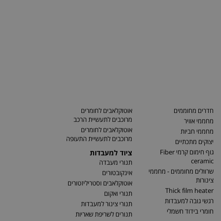
חדרים מחוממים
אוטוקלאבים לחומרים
מרוכבים לתעשיית הרכב
מחממי אוויר
אוטוקלאבים לחומרים
מחממי חביות
מרוכבים לתעשיית התעופה
יצוקים מתכתיים
גוף חימום קרמי Fiber
ציוד למעבדות
ceramic
תנורי מעבדה
שרוולים מחוממים - מחממי
אינקובטורים
צינורות
אוטוקלאבים וסטריליזטורים
Thick film heater
תנורי ואקום
רגשי גובה למעבדות
תנורי צינור למעבדות
חומרי בידוד חשמלי
תנורים לשריפת שאריות