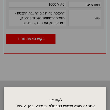
1000 V AC
מתח פריצה
להכנסת גוף חימום לתעלת התבנית -
מומלץ להשתמש בפטיש
פלסטיק,
טיפ!
למניעת נזק ועיוות בגוף החימום
בקש הצעת מחיר
2026 © כל הזכויות שמורות לאלקטרוטרם שיווק בע"מ, אין להעתיק, לשכפל
טקסטים, תמונות וכל חומר אחר באתר זה ללא אישור בעלי החברה.
לקוח יקר,
אתר זה עושה שימוש בטכנולוגיות מידע ובהן "עוגיות"