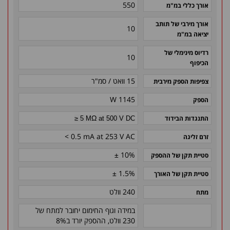
550
אורך כללי במ"מ
אורך מירבי של תותב
10
יציאה במ"מ
רדיוס מינימלי של
10
הכיפוף
15 וואט / סמ"ר
צפיפות הספק מירבית
1145 W
הספק
Ω
התנגדות הבידוד
≥ 5 M
at 500 V DC
< 0.5 mA at 253 V AC
זרם זליגה
± 10%
סטיית תקן של ההספק
± 1.5%
סטיית תקן של האורך
240 וולט
מתח
במידה וגוף החימום יחובר למתח של
230 וולט, ההספק יורד ב8%