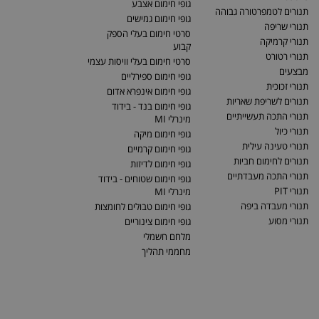
גופי חימום אצבע
תנורים לטמפרטורה גבוהה
גופי חימום גמישים
תנורי שריפה
סרטי חימום בעלי הספק
תנורי קרמיקה
קבוע
תנורי רטורט
סרטי חימום בעלי וויסות עצמי
מבצעים
גופי חימום ספירליים
תנורי זכוכית
גופי חימום אינפרא אדום
תנורים לשריפת שאריות
גופי חימום בנד - בידוד
תנורי התכה תעשייתיים
מינרלי MI
תנורי כיול
גופי חימום מיקה
תנורי טעינה עילית
גופי חימום קרמיים
תנורים לחימום חביות
גופי חימום לדיזות
תנורי התכה מעבדתיים
גופי חימום שטוחים - בידוד
תנורי PIT
מינרלי MI
תנורי מעבדה ביפה
גופי חימום טבולים לחומצות
תנורי מסוע
גופי חימום צינוריים
מלחם חשמלי
מחממי תהליך