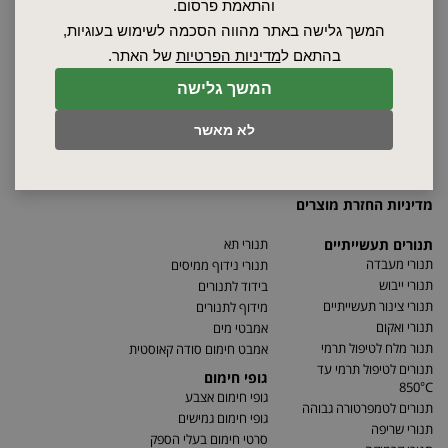
אודות
והתאמת פרסום.
ספקים
המשך גלישה באתר מהווה הסכמה לשימוש בעוגיות,
סרטונים
בהתאם ל
מדיניות הפרטיות
של האתר.
מאמרים
המשך גלישה
תקנון
מפת האתר
לא מאשר
הצהרת נגישות
מדיניות פרטיות
מדיניות החזרת מוצרים
תנורים תעשייתיים
תנורי תא
תנורי מעבדה
תנורי נידוף ממיסים
תנורי ייבוש
בידוד לתנורים
תנורי צינור תעשייתיים
מידוף לתנורים
תנורי ואקום
אמבטי מים
תנור מלח לטיפול תרמי
אמבט חימום סודה קאוסטית
תנורים לטיפול תרמי עד
גופי חימום
850°C
גופי חימום אצבע
תנורים לטמפרטורה גבוהה
גופי חימום גמישים
תנורי שריפה
סרטי חימום בעלי הספק