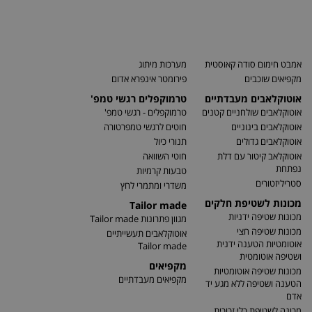
אמבט חימום סודה קאוסטית
מערכות מיתוג
מקפיאים שוכבים
פירומטר אינפרא אדום
אוטוקלאבים מעבדתיים
טרמוקפלים רגשי טמפ'
אוטוקלאבים שולחניים קטנים
טרמוקפלים - רגשי טמפ'
אוטוקלאבים בינוניים
חוטים לרגשי טמפרטורה
אוטוקלאבים גדולים
תנורי כיול
אוטוקלאב קיטור עם דלת
חוטי השוואה
נפתחת
טבעות קרמיות
סטריליזטורים
משדרי ומתמרי לחץ
מכונות לשטיפת חלקים
Tailor made
מכונות שטיפה ידניות
מגוון פתרונות Tailor made
מכונות שטיפה חצי
אוטוקלאבים תעשייתיים
אוטומטיות הטענה ידנית
Tailor made
ושטיפה אוטומטית
מקפיאים
מכונות שטיפה אוטומטיות
מקפיאים מעבדתיים
הטענה ושטיפה ללא מגע יד
אדם
מכונה לשטיפת כלי זכוכית