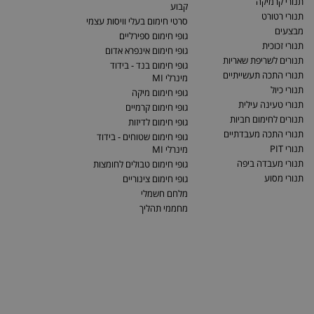
תנורי קרמיקה
קבוע
תנורי רטורט
סרטי חימום בעלי וויסות עצמי
מבצעים
גופי חימום ספירליים
תנורי זכוכית
גופי חימום אינפרא אדום
תנורים לשריפת שאריות
גופי חימום בנד - בידוד
תנורי התכה תעשייתיים
מינרלי MI
תנורי כיול
גופי חימום מיקה
תנורי טעינה עילית
גופי חימום קרמיים
תנורים לחימום חביות
גופי חימום לדיזות
תנורי התכה מעבדתיים
גופי חימום שטוחים - בידוד
תנורי PIT
מינרלי MI
תנורי מעבדה ביפה
גופי חימום טבולים לחומצות
תנורי מסוע
גופי חימום צינוריים
מלחם חשמלי
מחממי תהליך