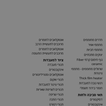
חדרים מחוממים
אוטוקלאבים לחומרים
מרוכבים לתעשיית הרכב
מחממי אוויר
אוטוקלאבים לחומרים
מחממי חביות
מרוכבים לתעשיית התעופה
יצוקים מתכתיים
גוף חימום קרמי Fiber
ציוד למעבדות
ceramic
תנורי מעבדה
שרוולים מחוממים - מחממי
אינקובטורים
צינורות
אוטוקלאבים וסטריליזטורים
Thick film heater
תנורי ואקום
רגשי גובה למעבדות
תנורי צינור למעבדות
חומרי בידוד חשמלי
תנורים לשריפת שאריות
תנורי שריפה
תאי סביבה ולחות
דסיקטורים
תנורי התכה
אינקובטורים
תנורי רטורט