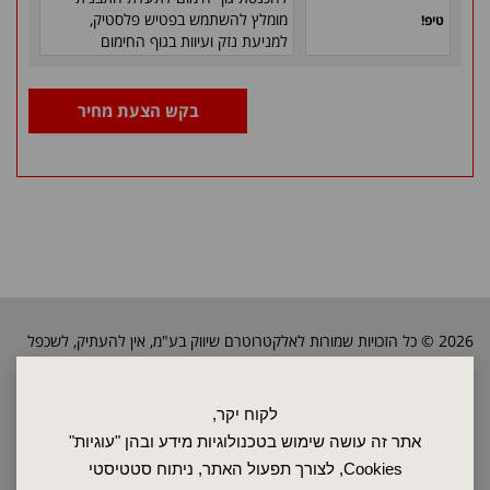
מומלץ להשתמש בפטיש
פלסטיק,
טיפ!
למניעת נזק ועיוות בגוף החימום
בקש הצעת מחיר
2026 © כל הזכויות שמורות לאלקטרוטרם שיווק בע"מ, אין להעתיק, לשכפל
טקסטים, תמונות וכל חומר אחר באתר זה ללא אישור בעלי החברה.
לקוח יקר,
ראשי
אתר זה עושה שימוש בטכנולוגיות מידע ובהן "עוגיות"
שרות ותחזוקה
Cookies, לצורך תפעול האתר, ניתוח סטטיסטי