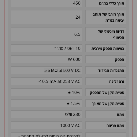
450
אורך כללי במ"מ
אורך מירבי של תותב
24
יציאה במ"מ
רדיוס מינימלי של
6.5
הכיפוף
10 וואט / סמ"ר
צפיפות הספק מירבית
600 W
הספק
Ω
התנגדות הבידוד
≥ 5 M
at 500 V DC
< 0.5 mA at 253 V AC
זרם זליגה
± 10%
סטיית תקן של ההספק
± 1.5%
סטיית תקן של האורך
230 וולט
מתח
1000 V AC
מתח פריצה
להכנסת גוף חימום לתעלת התבנית -