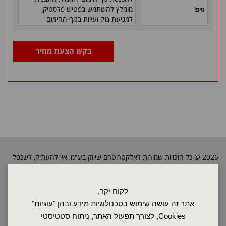
מומלץ להשתמש בפטיש
פלסטיק,
טיפ!
למניעת נזק ועיוות בגוף החימום
בקש הצעת מחיר
2026 © כל הזכויות שמורות לאלקטרוטרם שיווק בע"מ, אין להעתיק, לשכפל
טקסטים, תמונות וכל חומר אחר באתר זה ללא אישור בעלי החברה.
לקוח יקר,
ראשי
אתר זה עושה שימוש בטכנולוגיות מידע ובהן "עוגיות"
שרות ותחזוקה
Cookies, לצורך תפעול האתר, ניתוח סטטיסטי