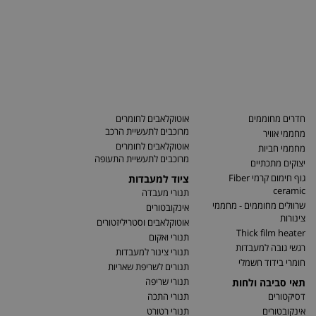
חדרים מחוממים
אוטוקלאבים לחומרים
מרוכבים לתעשיית הרכב
מחממי אוויר
אוטוקלאבים לחומרים
מחממי חביות
מרוכבים לתעשיית התעופה
יצוקים מתכתיים
גוף חימום קרמי Fiber
ציוד למעבדות
ceramic
תנורי מעבדה
שרוולים מחוממים - מחממי
אינקובטורים
צינורות
אוטוקלאבים וסטריליזטורים
Thick film heater
תנורי ואקום
רגשי גובה למעבדות
תנורי צינור למעבדות
חומרי בידוד חשמלי
תנורים לשריפת שאריות
תנורי שריפה
תאי סביבה ולחות
דסיקטורים
תנורי התכה
אינקובטורים
תנורי רטורט