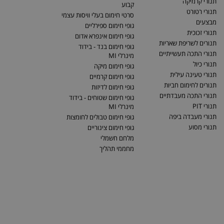
תנורי קרמיקה
קבוע
תנורי רטורט
סרטי חימום בעלי וויסות עצמי
מבצעים
גופי חימום ספירליים
תנורי זכוכית
גופי חימום אינפרא אדום
תנורים לשריפת שאריות
גופי חימום בנד - בידוד
תנורי התכה תעשייתיים
מינרלי MI
תנורי כיול
גופי חימום מיקה
תנורי טעינה עילית
גופי חימום קרמיים
תנורים לחימום חביות
גופי חימום לדיזות
תנורי התכה מעבדתיים
גופי חימום שטוחים - בידוד
תנורי PIT
מינרלי MI
תנורי מעבדה ביפה
גופי חימום טבולים לחומצות
תנורי מסוע
גופי חימום צינוריים
מלחם חשמלי
מחממי תהליך