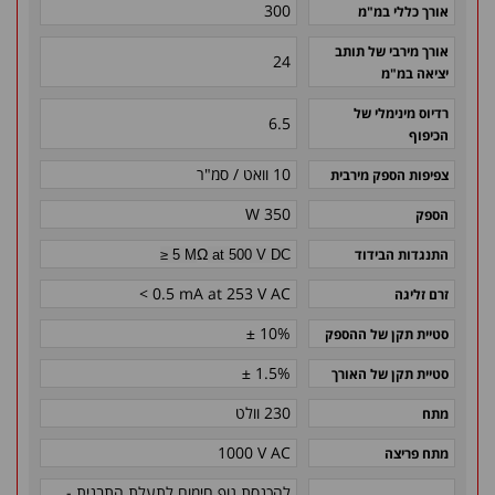
300
אורך כללי במ"מ
אורך מירבי של תותב
24
יציאה במ"מ
רדיוס מינימלי של
6.5
הכיפוף
10 וואט / סמ"ר
צפיפות הספק מירבית
350 W
הספק
Ω
התנגדות הבידוד
≥ 5 M
at 500 V DC
< 0.5 mA at 253 V AC
זרם זליגה
± 10%
סטיית תקן של ההספק
± 1.5%
סטיית תקן של האורך
230 וולט
מתח
1000 V AC
מתח פריצה
להכנסת גוף חימום לתעלת התבנית -