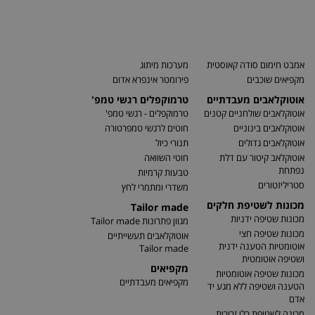
אמבט חימום סודה קאוסטית
מערכות מיתוג
מקפיאים שוכבים
פירומטר אינפרא אדום
אוטוקלאבים מעבדתיים
טרמוקפלים רגשי טמפ'
אוטוקלאבים שולחניים קטנים
טרמוקפלים - רגשי טמפ'
אוטוקלאבים בינוניים
חוטים לרגשי טמפרטורה
אוטוקלאבים גדולים
תנורי כיול
אוטוקלאב קיטור עם דלת
חוטי השוואה
נפתחת
טבעות קרמיות
סטריליזטורים
משדרי ומתמרי לחץ
מכונות לשטיפת חלקים
Tailor made
מכונות שטיפה ידניות
מגוון פתרונות Tailor made
מכונות שטיפה חצי
אוטוקלאבים תעשייתיים
אוטומטיות הטענה ידנית
Tailor made
ושטיפה אוטומטית
מקפיאים
מכונות שטיפה אוטומטיות
מקפיאים מעבדתיים
הטענה ושטיפה ללא מגע יד
אדם
מכונה לשטיפת כלי זכוכית