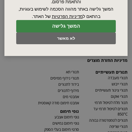
אודות
והתאמת פרסום.
ספקים
המשך גלישה באתר מהווה הסכמה לשימוש בעוגיות,
סרטונים
בהתאם ל
מדיניות הפרטיות
של האתר.
מאמרים
המשך גלישה
תקנון
מפת האתר
לא מאשר
הצהרת נגישות
מדיניות פרטיות
מדיניות החזרת מוצרים
תנורים תעשייתיים
תנורי תא
תנורי מעבדה
תנורי נידוף ממיסים
תנורי ייבוש
בידוד לתנורים
תנורי צינור תעשייתיים
מידוף לתנורים
תנורי ואקום
אמבטי מים
תנור מלח לטיפול תרמי
אמבט חימום סודה קאוסטית
תנורים לטיפול תרמי עד
גופי חימום
850°C
גופי חימום אצבע
תנורים לטמפרטורה גבוהה
גופי חימום גמישים
תנורי שריפה
סרטי חימום בעלי הספק