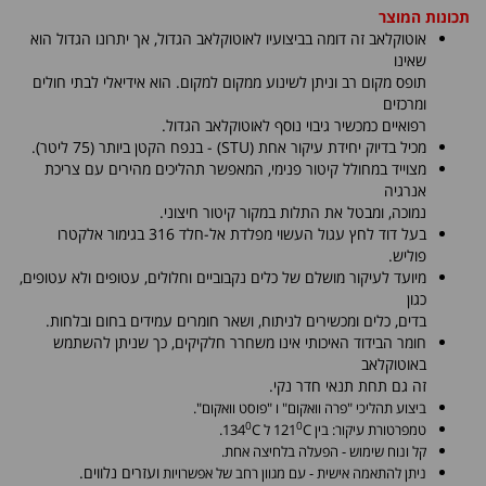
תכונות המוצר
אוטוקלאב זה דומה בביצועיו לאוטוקלאב הגדול, אך יתרונו הגדול הוא
שאינו
תופס מקום רב וניתן לשינוע ממקום למקום. הוא אידיאלי לבתי חולים
ומרכזים
רפואיים כמכשיר גיבוי נוסף לאוטוקלאב הגדול.
מכיל בדיוק יחידת עיקור אחת (STU) - בנפח הקטן ביותר (75 ליטר).
מצוייד במחולל קיטור פנימי, המאפשר תהליכים מהירים עם צריכת
אנרגיה
נמוכה, ומבטל את התלות במקור קיטור חיצוני.
בעל דוד לחץ עגול העשוי מפלדת אל-חלד 316 בגימור אלקטרו
פוליש.
מיועד לעיקור מושלם של כלים נקבוביים וחלולים, עטופים ולא עטופים,
כגון
בדים, כלים ומכשירים לניתוח, ושאר חומרים עמידים בחום ובלחות.
חומר הבידוד האיכותי אינו משחרר חלקיקים, כך שניתן להשתמש
באוטוקלאב
זה גם תחת תנאי חדר נקי.
ביצוע תהליכי "פרה וואקום" ו "פוסט וואקום".
0
0
טמפרטורת עיקור: בין 121
C ל 134
C.
קל ונוח שימוש - הפעלה בלחיצה אחת.
ועזרים נלווים.
ניתן להתאמה אישית - עם מגוון רחב של אפשרויות