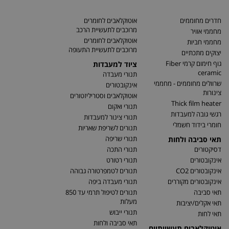
חדרים מחוממים
אוטוקלאבים לחומרים
מרוכבים לתעשיית הרכב
מחממי אוויר
אוטוקלאבים לחומרים
מחממי חביות
מרוכבים לתעשיית התעופה
יצוקים מתכתיים
גוף חימום קרמי Fiber
ציוד למעבדות
ceramic
תנורי מעבדה
שרוולים מחוממים - מחממי
אינקובטורים
צינורות
אוטוקלאבים וסטריליזטורים
Thick film heater
תנורי ואקום
רגשי גובה למעבדות
תנורי צינור למעבדות
חומרי בידוד חשמלי
תנורים לשריפת שאריות
תנורי שריפה
תאי סביבה ולחות
דסיקטורים
תנורי התכה
אינקובטורים
תנורי רטורט
אינקובטורים CO2
תנורים לטמפרטורה גבוהה
אינקובטורים מקוררים
תנורי מעבדה ביפה
תאי סביבה
תנורים לטיפול תרמי עד 850
מעלות
תאי אקלים/יציבות
תנורי ייבוש
תאי לחות
תאי סביבה ולחות
אוטוקלאבים תעשייתיים