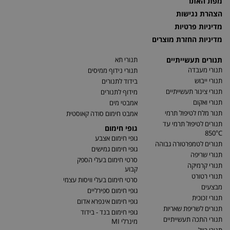
מפת האתר
הצהרת נגישות
מדיניות פרטיות
מדיניות החזרת מוצרים
תנורים תעשייתיים
תנורי תא
תנורי מעבדה
תנורי נידוף ממיסים
תנורי ייבוש
בידוד לתנורים
תנורי צינור תעשייתיים
מידוף לתנורים
תנורי ואקום
אמבטי מים
תנור מלח לטיפול תרמי
אמבט חימום סודה קאוסטית
תנורים לטיפול תרמי עד
גופי חימום
850°C
גופי חימום אצבע
תנורים לטמפרטורה גבוהה
גופי חימום גמישים
תנורי שריפה
סרטי חימום בעלי הספק
תנורי קרמיקה
קבוע
תנורי רטורט
סרטי חימום בעלי וויסות עצמי
מבצעים
גופי חימום ספירליים
תנורי זכוכית
גופי חימום אינפרא אדום
תנורים לשריפת שאריות
גופי חימום בנד - בידוד
תנורי התכה תעשייתיים
מינרלי MI