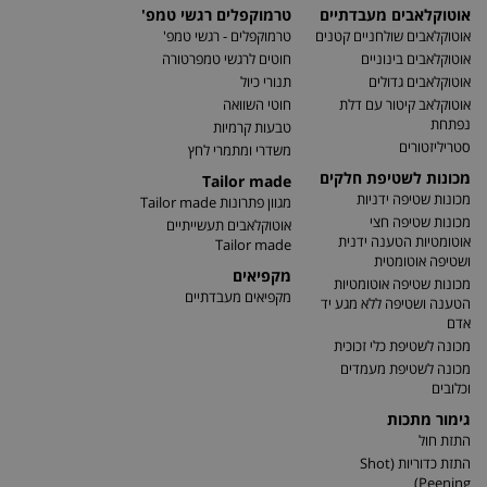
אוטוקלאבים מעבדתיים
טרמוקפלים רגשי טמפ'
אוטוקלאבים שולחניים קטנים
טרמוקפלים - רגשי טמפ'
אוטוקלאבים בינוניים
חוטים לרגשי טמפרטורה
אוטוקלאבים גדולים
תנורי כיול
אוטוקלאב קיטור עם דלת
חוטי השוואה
נפתחת
טבעות קרמיות
סטריליזטורים
משדרי ומתמרי לחץ
מכונות לשטיפת חלקים
Tailor made
מכונות שטיפה ידניות
מגוון פתרונות Tailor made
מכונות שטיפה חצי
אוטוקלאבים תעשייתיים
אוטומטיות הטענה ידנית
Tailor made
ושטיפה אוטומטית
מקפיאים
מכונות שטיפה אוטומטיות
מקפיאים מעבדתיים
הטענה ושטיפה ללא מגע יד
אדם
מכונה לשטיפת כלי זכוכית
מכונה לשטיפת מעמדים
וכלובים
גימור מתכות
התזת חול
התזת כדוריות (Shot
Peening)