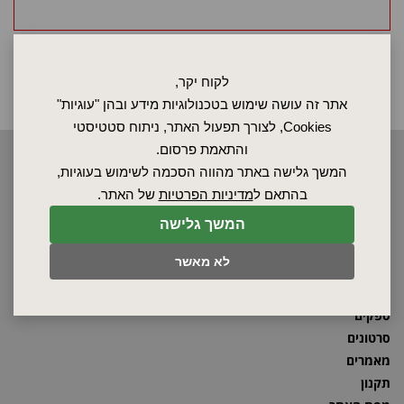
לקוח יקר,
אתר זה עושה שימוש בטכנולוגיות מידע ובהן "עוגיות"
Cookies, לצורך תפעול האתר, ניתוח סטטיסטי
והתאמת פרסום.
2026 © כל הזכויות שמורות לאלקטרוטרם שיווק בע"מ, אין להעתיק, לשכפל
המשך גלישה באתר מהווה הסכמה לשימוש בעוגיות,
טקסטים, תמונות וכל חומר אחר באתר זה ללא אישור בעלי החברה.
בהתאם ל
מדיניות הפרטיות
של האתר.
המשך גלישה
ראשי
לא מאשר
שרות ותחזוקה
אודות
ספקים
סרטונים
מאמרים
תקנון