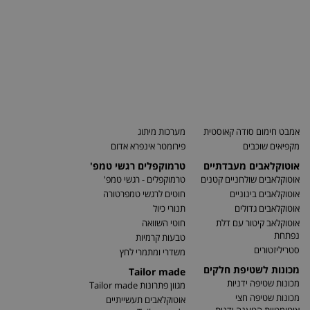
אמבט חימום סודה קאוסטית
מערכות מיתוג
מקפיאים שוכבים
פירומטר אינפרא אדום
אוטוקלאבים מעבדתיים
טרמוקפלים רגשי טמפ'
אוטוקלאבים שולחניים קטנים
טרמוקפלים - רגשי טמפ'
אוטוקלאבים בינוניים
חוטים לרגשי טמפרטורה
אוטוקלאבים גדולים
תנורי כיול
אוטוקלאב קיטור עם דלת
חוטי השוואה
נפתחת
טבעות קרמיות
סטריליזטורים
משדרי ומתמרי לחץ
מכונות לשטיפת חלקים
Tailor made
מכונות שטיפה ידניות
מגוון פתרונות Tailor made
מכונות שטיפה חצי
אוטוקלאבים תעשייתיים