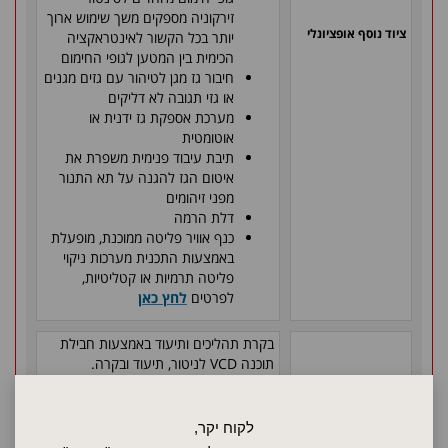
זירקוניה מספקים משך שימוש ארוך
ציוד נוסף אופציונלי
יותר בכל הקשור לאינטראקציה
הכימית בין המטען לגופי החימום
חיבור גז מגן לטיהור עם גזים מגנים
או גזי תגובה לא דליקים
מערכת אספקת גז ידנית או
אוטומטית
תיבת עיבוד פנימית משפרת את
איטום הגז להגנה על תא התנור
מפני זיהומים
דלת הרמה
כנף אוויר פליטה ממוכנת, מופעלת
באמצעות התכנית מערכות ניקוי
פליטה תרמיות או קטליטיות,
לפרטים
לחץ כאן
בקרת תהליכים ותיעוד באמצעות חבילת
תוכנה
VCD
לניטור, תיעוד ובקרה.
לפרטים
לחץ כאן
phase 3
- למידע נוסף על מתח
לקוח יקר,
חיבור חשמלי
הספק
לחץ כאן