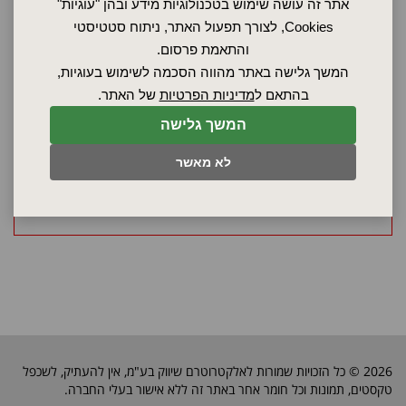
אתר זה עושה שימוש בטכנולוגיות מידע ובהן "עוגיות"
65 KW
הספק חשמלי
Cookies, לצורך תפעול האתר, ניתוח סטטיסטי
והתאמת פרסום.
450 ליטר
נפח
המשך גלישה באתר מהווה הסכמה לשימוש בעוגיות,
אחריות כוללת למשך שנה
אחריות
בהתאם ל
מדיניות הפרטיות
של האתר.
התנור עומד בתקן בטיחות
CE
בטיחות
המשך גלישה
לא מאשר
בקש הצעת מחיר
2026 © כל הזכויות שמורות לאלקטרוטרם שיווק בע"מ, אין להעתיק, לשכפל
טקסטים, תמונות וכל חומר אחר באתר זה ללא אישור בעלי החברה.