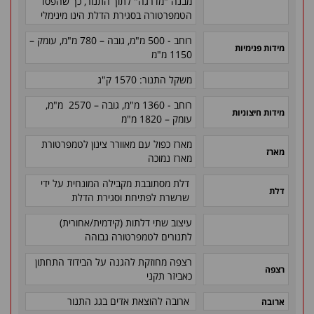
מבנה "מדרגה" לתוך התנור, כך שהפסד
הטמפרטורה בסגירת הדלת הינו מינימלי
רוחב - 500 מ"מ, גובה – 780 מ"מ
, עומק –
מידות פנימיות
1150 מ"מ
משקל התנור: 1570 ק"ג
רוחב - 1360 מ"מ, גובה – 2570 מ"מ,
מידות חיצוניות
עומק – 1820 מ"מ
מארז כפול עם מאוורר צינון לטמפרטורת
מארז
מארז נמוכה
דלת מסתובבת מקבילה המונחית על ידי
דלת
שרשרת לפתיחת וסגירת הדלת
עיצוב שתי דלתות (קידמית/אחורית)
לתנורים לטמפרטורה גבוהה
רצפה מחוזקת להגנה על הבידוד התחתון
רצפה
כאביזר תקני
ארובה להוצאת אדים בגג התנור
ארובה