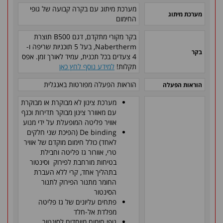
מערכת מיתוג עם בקרה קבועה של גופי
מערכת מיתוג
החימום
בקר מקורי מתקדם, דגם B500 תוצרת
Nabertherm, בעל 5 תוכניות שריפה ו-
בקר
4 צעדים בכל תכנית, עמיד לאורך זמן. אפס
תקלות!
למידע נוסף לחץ כאן
הוראות הפעלה מפורטות באנגלית
הוראות הפעלה
מערכת צינון לא מבוקרת או מבוקרת
עם מאוורר צינון מבוקר תדירות וכנף
אוויר פליטה המופעלת על ידי מנוע
De binding (הפיכת שני חלקים
לאחד) כולל חימום מוקדם של אוויר
טרי, אוורור גז פליטה וחבילת
בטיחות מורחבת לפירוק וסינטור
בתהליך אחד, קרי ללא העברת
החומר מתנור הפירוק לתנור
הסינטור
פתחים עליונים של גז פליטה
מפלדת אל-חלד
גופי חימום מיוחדים לסינטור