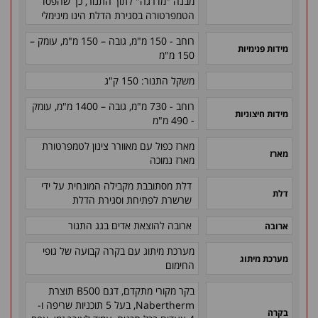
מבנה "מדרגה" לתוך התנור, כך שהפסד
הטמפרטורה בסגירת הדלת הינו מינימלי
רוחב - 150 מ"מ, גובה – 150 מ"מ
, עומק –
מידות פנימיות
150 מ"מ
משקל התנור: 150 ק"ג
רוחב - 730 מ"מ, גובה – 1400 מ"מ, עומק
מידות חיצוניות
- 490 מ"מ
מארז כפול עם מאוורר צינון לטמפרטורת
מארז
מארז נמוכה
דלת מסתובבת מקבילה המונחית על ידי
דלת
שרשרת לפתיחת וסגירת הדלת
ארובה להוצאת אדים בגג התנור
ארובה
מערכת מיתוג עם בקרה קבועה של גופי
מערכת מיתוג
החימום
בקר מקורי מתקדם, דגם B500 תוצרת
Nabertherm, בעל 5 תוכניות שריפה ו-
בקרה