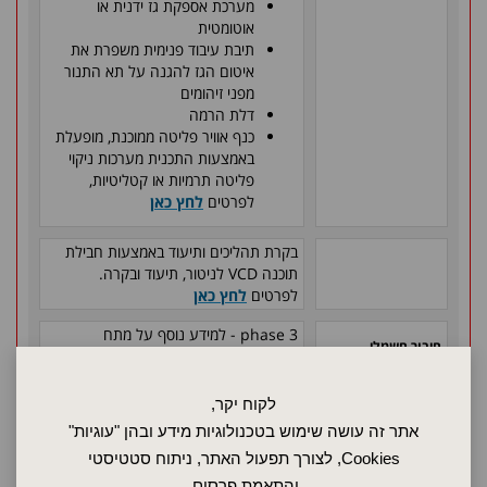
מערכת אספקת גז ידנית או
אוטומטית
תיבת עיבוד פנימית משפרת את
איטום הגז להגנה על תא התנור
מפני זיהומים
דלת הרמה
כנף אוויר פליטה ממוכנת, מופעלת
באמצעות התכנית מערכות ניקוי
פליטה תרמיות או קטליטיות,
לפרטים
לחץ כאן
בקרת תהליכים ותיעוד באמצעות חבילת
תוכנה
VCD
לניטור, תיעוד ובקרה.
לפרטים
לחץ כאן
phase 3
- למידע נוסף על מתח
חיבור חשמלי
הספק
לחץ כאן
5.2 KW
הספק חשמלי
לקוח יקר,
אתר זה עושה שימוש בטכנולוגיות מידע ובהן "עוגיות"
4 ליטר
נפח
Cookies, לצורך תפעול האתר, ניתוח סטטיסטי
אחריות כוללת למשך שנה
אחריות
והתאמת פרסום.