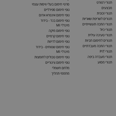
תנורי רטורט
סרטי חימום בעלי וויסות עצמי
מבצעים
גופי חימום ספירליים
תנורי זכוכית
גופי חימום אינפרא אדום
תנורים לשריפת שאריות
גופי חימום בנד - בידוד
תנורי התכה תעשייתיים
מינרלי MI
תנורי כיול
גופי חימום מיקה
תנורי טעינה עילית
גופי חימום קרמיים
תנורים לחימום חביות
גופי חימום לדיזות
תנורי התכה מעבדתיים
גופי חימום שטוחים - בידוד
תנורי PIT
מינרלי MI
תנורי מעבדה ביפה
גופי חימום טבולים לחומצות
תנורי מסוע
גופי חימום צינוריים
מלחם חשמלי
מחממי תהליך