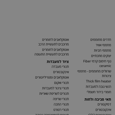
חדרים מחוממים
אוטוקלאבים לחומרים
מרוכבים לתעשיית הרכב
מחממי אוויר
אוטוקלאבים לחומרים
מחממי חביות
מרוכבים לתעשיית התעופה
יצוקים מתכתיים
גוף חימום קרמי Fiber
ציוד למעבדות
ceramic
תנורי מעבדה
שרוולים מחוממים - מחממי
אינקובטורים
צינורות
אוטוקלאבים וסטריליזטורים
Thick film heater
תנורי ואקום
רגשי גובה למעבדות
תנורי צינור למעבדות
חומרי בידוד חשמלי
תנורים לשריפת שאריות
תנורי שריפה
תאי סביבה ולחות
דסיקטורים
תנורי התכה
אינקובטורים
תנורי רטורט