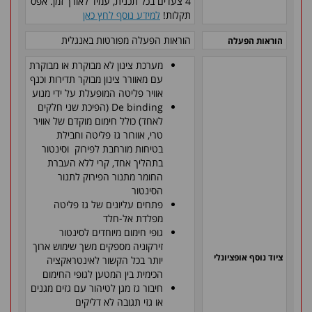
4 צעדים בכל תכנית, עמיד לאורך זמן. אפס
תקלות!
למידע נוסף לחץ כאן
הוראות הפעלה מפורטות באנגלית
הוראות הפעלה
מערכת צינון לא מבוקרת או מבוקרת
עם מאוורר צינון מבוקר תדירות וכנף
אוויר פליטה המופעלת על ידי מנוע
De binding (הפיכת שני חלקים
לאחד) כולל חימום מוקדם של אוויר
טרי, אוורור גז פליטה וחבילת
בטיחות מורחבת לפירוק וסינטור
בתהליך אחד, קרי ללא העברת
החומר מתנור הפירוק לתנור
הסינטור
פתחים עליונים של גז פליטה
מפלדת אל-חלד
גופי חימום מיוחדים לסינטור
זירקוניה מספקים משך שימוש ארוך
ציוד נוסף אופציונלי
יותר בכל הקשור לאינטראקציה
הכימית בין המטען לגופי החימום
חיבור גז מגן לטיהור עם גזים מגנים
או גזי תגובה לא דליקים