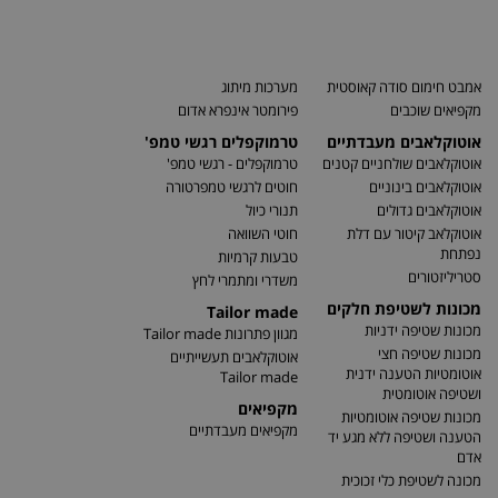
אמבט חימום סודה קאוסטית
מערכות מיתוג
מקפיאים שוכבים
פירומטר אינפרא אדום
אוטוקלאבים מעבדתיים
טרמוקפלים רגשי טמפ'
אוטוקלאבים שולחניים קטנים
טרמוקפלים - רגשי טמפ'
אוטוקלאבים בינוניים
חוטים לרגשי טמפרטורה
אוטוקלאבים גדולים
תנורי כיול
אוטוקלאב קיטור עם דלת
חוטי השוואה
נפתחת
טבעות קרמיות
סטריליזטורים
משדרי ומתמרי לחץ
מכונות לשטיפת חלקים
Tailor made
מכונות שטיפה ידניות
מגוון פתרונות Tailor made
מכונות שטיפה חצי
אוטוקלאבים תעשייתיים
אוטומטיות הטענה ידנית
Tailor made
ושטיפה אוטומטית
מקפיאים
מכונות שטיפה אוטומטיות
מקפיאים מעבדתיים
הטענה ושטיפה ללא מגע יד
אדם
מכונה לשטיפת כלי זכוכית