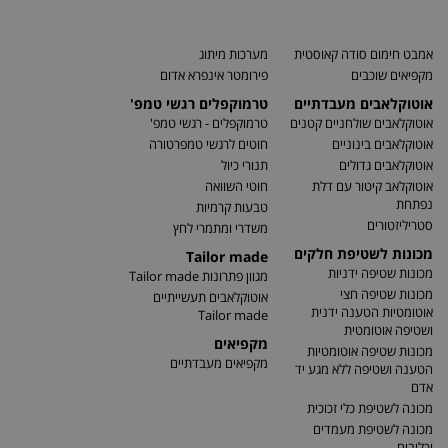
אמבט חימום סודה קאוסטית
מערכות מיתוג
מקפיאים שוכבים
פירומטר אינפרא אדום
אוטוקלאבים מעבדתיים
טרמוקפלים רגשי טמפ'
אוטוקלאבים שולחניים קטנים
טרמוקפלים - רגשי טמפ'
אוטוקלאבים בינוניים
חוטים לרגשי טמפרטורה
אוטוקלאבים גדולים
תנורי כיול
אוטוקלאב קיטור עם דלת
חוטי השוואה
נפתחת
טבעות קרמיות
סטריליזטורים
משדרי ומתמרי לחץ
מכונות לשטיפת חלקים
Tailor made
מכונות שטיפה ידניות
מגוון פתרונות Tailor made
מכונות שטיפה חצי
אוטוקלאבים תעשייתיים
אוטומטיות הטענה ידנית
Tailor made
ושטיפה אוטומטית
מקפיאים
מכונות שטיפה אוטומטיות
מקפיאים מעבדתיים
הטענה ושטיפה ללא מגע יד
אדם
מכונה לשטיפת כלי זכוכית
מכונה לשטיפת מעמדים
וכלובים