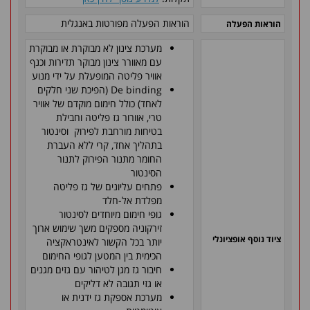
הוראות הפעלה מפורטות באנגלית
הוראות הפעלה
מערכת צינון לא מבוקרת או מבוקרת
עם מאוורר צינון מבוקר תדירות וכנף
אוויר פליטה המופעלת על ידי מנוע
De binding (הפיכת שני חלקים
לאחד) כולל חימום מוקדם של אוויר
טרי, אוורור גז פליטה וחבילת
בטיחות מורחבת לפירוק וסינטור
בתהליך אחד, קרי ללא העברת
החומר מתנור הפירוק לתנור
הסינטור
פתחים עליונים של גז פליטה
מפלדת אל-חלד
גופי חימום מיוחדים לסינטור
זירקוניה מספקים משך שימוש ארוך
ציוד נוסף אופציונלי
יותר בכל הקשור לאינטראקציה
הכימית בין המטען לגופי החימום
חיבור גז מגן לטיהור עם גזים מגנים
או גזי תגובה לא דליקים
מערכת אספקת גז ידנית או