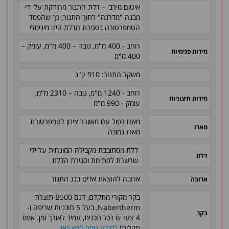
איטום מירבי – דלת התנור מהודקת על ידי
מבנה "מדרגה" לתוך התנור, כך שהפסד
הטמפרטורה בסגירת הדלת הינו מינימלי
רוחב - 400 מ"מ, גובה – 400 מ"מ
, עומק –
מידות פנימיות
400 מ"מ
משקל התנור: 910 ק"ג
רוחב - 1240 מ"מ, גובה – 2310 מ"מ,
מידות חיצוניות
עומק - 990 מ"מ
מארז כפול עם מאוורר צינון לטמפרטורת
מארז
מארז נמוכה
דלת מסתובבת מקבילה המונחית על ידי
דלת
שרשרת לפתיחת וסגירת הדלת
ארובה להוצאת אדים בגג התנור
ארובה
בקר מקורי מתקדם, דגם B500 תוצרת
Nabertherm, בעל 5 תוכניות שריפה ו-
בקר
4 צעדים בכל תכנית, עמיד לאורך זמן. אפס
תקלות!
למידע נוסף לחץ כאן