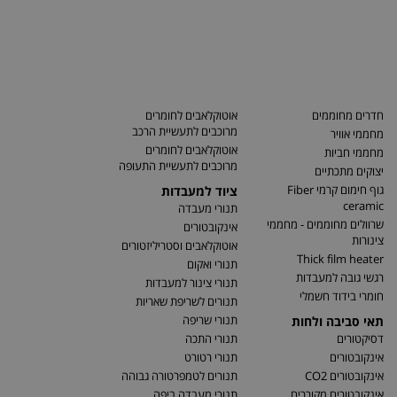
חדרים מחוממים
אוטוקלאבים לחומרים
מרוכבים לתעשיית הרכב
מחממי אוויר
אוטוקלאבים לחומרים
מחממי חביות
מרוכבים לתעשיית התעופה
יצוקים מתכתיים
גוף חימום קרמי Fiber
ציוד למעבדות
ceramic
תנורי מעבדה
שרוולים מחוממים - מחממי
אינקובטורים
צינורות
אוטוקלאבים וסטריליזטורים
Thick film heater
תנורי ואקום
רגשי גובה למעבדות
תנורי צינור למעבדות
חומרי בידוד חשמלי
תנורים לשריפת שאריות
תנורי שריפה
תאי סביבה ולחות
דסיקטורים
תנורי התכה
אינקובטורים
תנורי רטורט
אינקובטורים CO2
תנורים לטמפרטורה גבוהה
אינקובטורים מקוררים
תנורי מעבדה ביפה