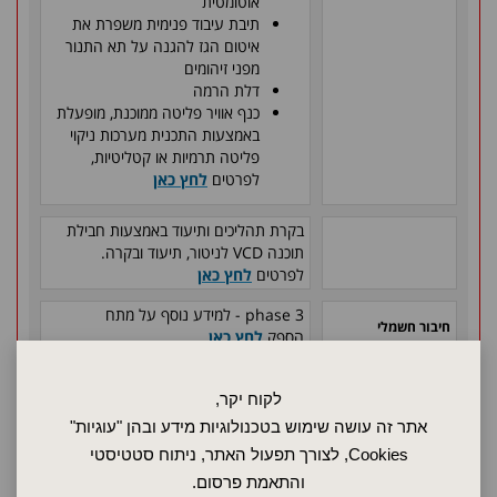
אוטומטית
תיבת עיבוד פנימית משפרת את
איטום הגז להגנה על תא התנור
מפני זיהומים
דלת הרמה
כנף אוויר פליטה ממוכנת, מופעלת
באמצעות התכנית מערכות ניקוי
פליטה תרמיות או קטליטיות,
לפרטים
לחץ כאן
בקרת תהליכים ותיעוד באמצעות חבילת
תוכנה
VCD
לניטור, תיעוד ובקרה.
לפרטים
לחץ כאן
phase 3
- למידע נוסף על מתח
חיבור חשמלי
הספק
לחץ כאן
18 KW
הספק חשמלי
לקוח יקר,
64 ליטר
נפח
אתר זה עושה שימוש בטכנולוגיות מידע ובהן "עוגיות"
Cookies, לצורך תפעול האתר, ניתוח סטטיסטי
אחריות כוללת למשך שנה
אחריות
והתאמת פרסום.
התנור עומד בתקן בטיחות
CE