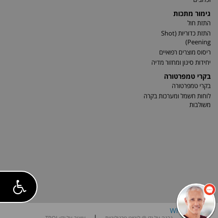
גימור מתכות
התזת חול
התזת כדוריות (Shot
Peening)
ריסוס מוצרים רפואיים
יחידות סינון ומחזור מדיה
בקרי טמפרטורה
בקרי טמפרטורה
לוחות חשמל ומערכות בקרה
משולבות
|
נבנה על ידי @ לוגייט טכנולוגיות
עיצוב על ידי: TROI