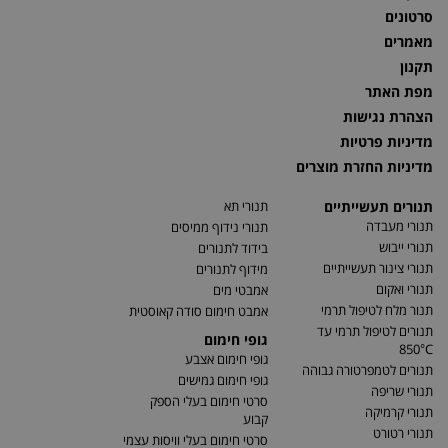
סרטונים
מאמרים
תקנון
מפת האתר
הצהרת נגישות
מדיניות פרטיות
מדיניות החזרת מוצרים
תנורים תעשייתיים
תנורי תא
תנורי מעבדה
תנורי נידוף ממיסים
תנורי ייבוש
בידוד לתנורים
תנורי צינור תעשייתיים
מידוף לתנורים
תנורי ואקום
אמבטי מים
תנור מלח לטיפול תרמי
אמבט חימום סודה קאוסטית
תנורים לטיפול תרמי עד
גופי חימום
850°C
גופי חימום אצבע
תנורים לטמפרטורה גבוהה
גופי חימום גמישים
תנורי שריפה
סרטי חימום בעלי הספק
תנורי קרמיקה
קבוע
תנורי רטורט
סרטי חימום בעלי וויסות עצמי